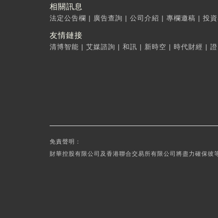
相關訊息
法定公告欄
|
廣告查詢
|
公司介紹
|
專欄邀稿
|
投資
友情鏈接
清博智能
|
艾媒諮詢
|
和訊
|
新時空
|
時代財經
|
證
免責聲明：
財華控股有限公司及香港聯合交易所有限公司將盡力確保彼等