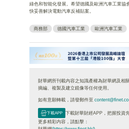
綠色和智能化發展。希望德國及歐洲汽車工業協
快妥善解決電動汽車反補貼案。
商務部
德國汽車工業
歐洲汽車工業
財華網所刊載內容之知識產權為財華網及相
摘編、複製及建立鏡像等任何使用。
如有意願轉載，請發郵件至
content@finet.c
下載APP
下載財華財經APP，把握投資
更多精彩内容，請點擊：
財華網
(https://www.finet.hk/)