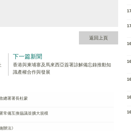
1
1
返回上頁
1
下一篇新聞
1
杜
香港與柬埔寨及馬來西亞簽署諒解備忘錄推動知
識產權合作與發展
1
1
政總署署長杜蒙
1
署常備互換協議並擴大規模
施辦法》