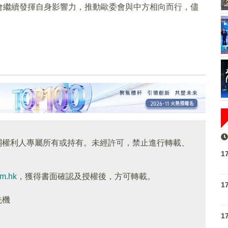
會繼續發揮自身影響力，推動歐委會與中方相向而行，儘
關權利人專屬所有或持有。未經許可，禁止進行轉載、
1
om.hk
，獲得書面確認及授權後，方可轉載。
1
先機
1