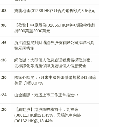
7:08
寶龍地產(01238.HK)7月合約銷售額約5.5億元
7:00
【盈警】中慶股份(01855.HK)料中期除稅後虧
損500萬至2000萬元
6:46
浙江證監局對財通證券股份有限公司採取出具
警示函措施
6:36
網信辦：大型個人信息處理者應當採取加密、
去標識化等措施保障所處理個人信息安全
6:30
國家外匯局：7月末中國外匯儲備規模34188億
美元 升幅0.07%
6:24
山金國際：港股上市工作正常推進中
6:20
【異動股】港股跌幅榜前十，九福來
(08611.HK)跌21.43%，天瑞汽車内飾
(06162.HK)跌18.44%