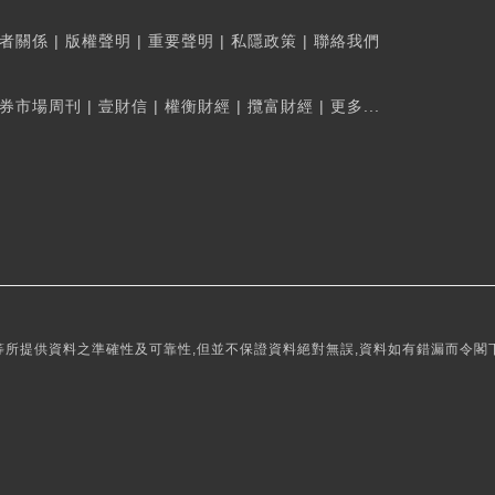
者關係
|
版權聲明
|
重要聲明
|
私隱政策
|
聯絡我們
券市場周刊
|
壹財信
|
權衡財經
|
攬富財經
|
更多...
所提供資料之準確性及可靠性,但並不保證資料絕對無誤,資料如有錯漏而令閣