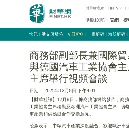
財華智庫網
FINTV
F
港股100強
官網
榜
快訊
港交所發佈
今日IPO
一圖解碼
港股解碼
商務部副部長兼國際貿
與德國汽車工業協會主
主席舉行視頻會談
日期：
2025年12月8日 下午4:01
【財華社訊】12月8日，據商務部網站發佈，商
工業協會主席穆勒及歐洲汽車工業協會主席、奔
車產業和供應鏈合作交換意見。
淩激表示，中歐汽車產業深度融合。歡迎歐洲車