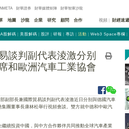
INMETA
財華證券
財華
媒體矩陣
財華
智庫沙龍
單
地圖
沙龍
企業
研究
顧問
合作
視頻
財經速
A股解碼
美股解碼
股評
研報
專訪
活動
Web3 Space專欄
易談判副代表淩激分别
席和歐洲汽車工業協會
務部副部長兼國際貿易談判副代表淩激近日分别與德國汽車
馳集團董事長康林松舉行視頻會談。雙方就中德和中歐汽
企繼續投資中國，與中方合作夥伴共同推動全球汽車產業