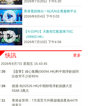
2026年7月20日 下午5:20
香港寬頻推出一站式AI企業服務平台
2026年8月4日 下午3:03
【今日IPO】天数智芯配股筹70亿
（09903.HK）
2026年7月10日 下午4:58
快訊
更多
2026年8月7日 星期五 15:43:45
7:35
【盈警】綠心集團(00094.HK)料中期淨虧損同
比收窄不少於85%
7:26
德適-B(02526.HK)中期歸母淨虧損擴大至
5588.3萬元
7:11
香港金管局：7月底官方外匯儲備資產為4478
億美元