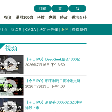
訂閱
简
遞
投資
港股100強
科技
專題
時政
香港百科
社區
商協會
CAGA
法定公告欄
服務
聯絡我們
視頻
【今日IPO】DeepSeek估值4800亿
2026年7月16日 下午3:50
【今日IPO】明宇制药二度冲港交所
2026年7月13日 下午4:08
【今日IPO】新易盛[300502.SZ]冲刺
港股上市