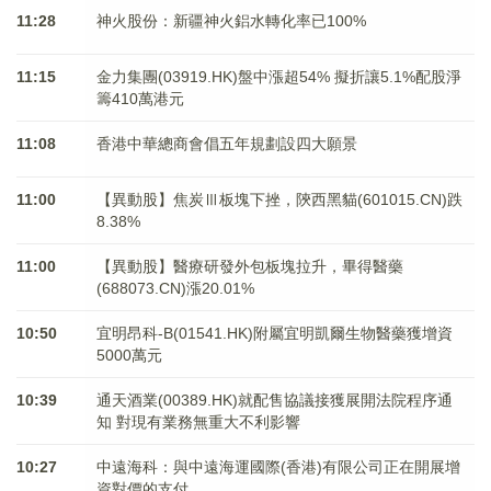
11:28
神火股份：新疆神火鋁水轉化率已100%
11:15
金力集團(03919.HK)盤中漲超54% 擬折讓5.1%配股淨
籌410萬港元
11:08
香港中華總商會倡五年規劃設四大願景
11:00
【異動股】焦炭Ⅲ板塊下挫，陝西黑貓(601015.CN)跌
8.38%
11:00
【異動股】醫療研發外包板塊拉升，畢得醫藥
(688073.CN)漲20.01%
10:50
宜明昂科-B(01541.HK)附屬宜明凱爾生物醫藥獲增資
5000萬元
10:39
通天酒業(00389.HK)就配售協議接獲展開法院程序通
知 對現有業務無重大不利影響
10:27
中遠海科：與中遠海運國際(香港)有限公司正在開展增
資對價的支付