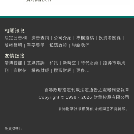
相關訊息
法定公告欄
|
廣告查詢
|
公司介紹
|
專欄邀稿
|
投資者關係
|
版權聲明
|
重要聲明
|
私隱政策
|
聯絡我們
友情鏈接
清博智能
|
艾媒諮詢
|
和訊
|
新時空
|
時代財經
|
證券市場周
刊
|
壹財信
|
權衡財經
|
攬富財經
|
更多...
香港政府指定刊載法定通告之憲報刊登報章
Copyright © 1998 - 2026 財華控股有限公司
香港財華社版權所有,未經同意不得轉載。
免責聲明：