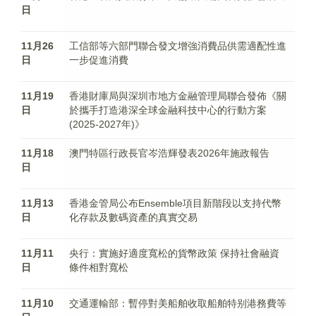
日
11月26
工信部等六部門聯合發文增強消費品供需適配性進
日
一步促進消費
11月19
香港財庫局與深圳市地方金融管理局聯合發佈《關
日
於攜手打造港深全球金融科技中心的行動方案
(2025-2027年)》
11月18
澳門特區行政長官岑浩輝發表2026年施政報告
日
11月13
香港金管局公布Ensemble項目新階段以支持代幣
日
化存款及數碼資產的真實交易
11月11
央行：實施好適度寬松的貨幣政策 保持社會融資
日
條件相對寬松
11月10
交通運輸部：暫停對美船舶收取船舶特别港務費等