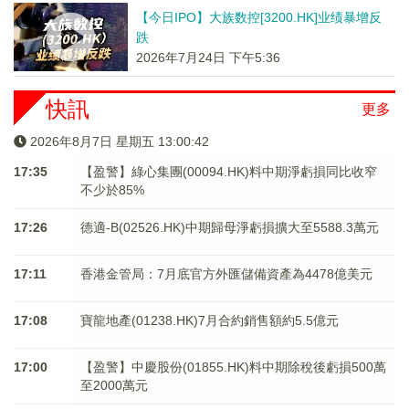
【今日IPO】大族数控[3200.HK]业绩暴增反
跌
2026年7月24日 下午5:36
快訊
更多
2026年8月7日 星期五 13:00:43
17:35
【盈警】綠心集團(00094.HK)料中期淨虧損同比收窄
不少於85%
17:26
德適-B(02526.HK)中期歸母淨虧損擴大至5588.3萬元
17:11
香港金管局：7月底官方外匯儲備資產為4478億美元
17:08
寶龍地產(01238.HK)7月合約銷售額約5.5億元
17:00
【盈警】中慶股份(01855.HK)料中期除稅後虧損500萬
至2000萬元