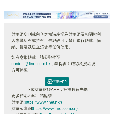
財華網所刊載內容之知識產權為財華網及相關權利
人專屬所有或持有。未經許可，禁止進行轉載、摘
編、複製及建立鏡像等任何使用。
如有意願轉載，請發郵件至
content@finet.com.hk
，獲得書面確認及授權後，
方可轉載。
下載APP
下載財華財經APP，把握投資先機
更多精彩内容，請點擊：
財華網
(https://www.finet.hk/)
財華智庫網
(https://www.finet.com.cn)