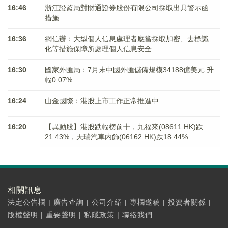
16:46
浙江證監局對財通證券股份有限公司採取出具警示函
措施
16:36
網信辦：大型個人信息處理者應當採取加密、去標識
化等措施保障所處理個人信息安全
16:30
國家外匯局：7月末中國外匯儲備規模34188億美元 升
幅0.07%
16:24
山金國際：港股上市工作正常推進中
16:20
【異動股】港股跌幅榜前十，九福來(08611.HK)跌
21.43%，天瑞汽車内飾(06162.HK)跌18.44%
相關訊息
法定公告欄
|
廣告查詢
|
公司介紹
|
專欄邀稿
|
投資者關係
|
版權聲明
|
重要聲明
|
私隱政策
|
聯絡我們