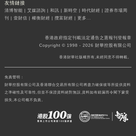
友情鏈接
清博智能
|
艾媒諮詢
|
和訊
|
新時空
|
時代財經
|
證券市場周
刊
|
壹財信
|
權衡財經
|
攬富財經
|
更多...
香港政府指定刊載法定通告之憲報刊登報章
Copyright © 1998 - 2026 財華控股有限公司
香港財華社版權所有,未經同意不得轉載。
免責聲明：
財華控股有限公司及香港聯合交易所有限公司將盡力確保彼等所提供資料
之準確性及可靠性,但並不保證資料絕對無誤,資料如有錯漏而令閣下蒙受
損失,本公司概不負責。