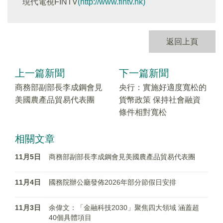
現代電視FINTV
(http://www.fintv.hk)
返回上頁
上一篇新聞
下一篇新聞
商務部副部長李成鋼會見
央行：實施好適度寬松的
美國農產品貿易代表團
貨幣政策 保持社會融資
條件相對寬松
相關文章
11月5日
商務部副部長李成鋼會見美國農產品貿易代表團
11月4日
國務院辦公廳發佈2026年部分節假日安排
11月3日
余偉文：「金融科技2030」聚焦四大領域 涵蓋超
40個具體項目