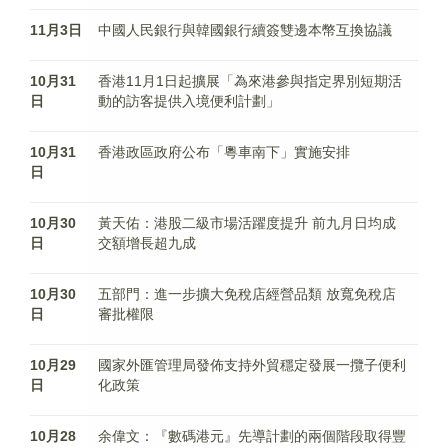
11月3日
中國人民銀行與韓國銀行續簽雙邊本幣互換協議
10月31
香港11月1日起擴展「為來港參與指定界別短期活
日
動的訪客提供入境便利計劃」
10月31
香港政區政府公布「粵車南下」實施安排
日
10月30
黃天佑：港股二級市場活躍度提升 前九月日均成
日
交額增長超九成
10月30
五部門：進一步擴大免稅店經營品類 放寬免稅店
日
審批權限
10月29
國家外匯管理局發佈支持外貿穩定發展一攬子便利
日
化政策
10月28
余偉文：『數碼港元』先導計劃的兩個階段取得豐