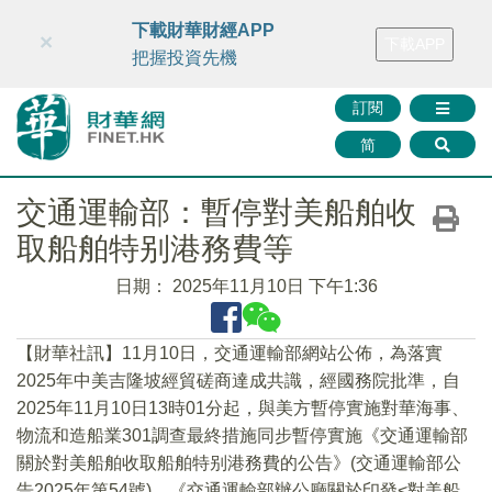
財華智庫網
FINTV
FINMETA
財華證券
媒體矩陣
下載財華財經APP
×
下載APP
智庫沙龍
聯絡我們
把握投資先機
訂閱
简
交通運輸部：暫停對美船舶收
取船舶特别港務費等
日期：
2025年11月10日 下午1:36
【財華社訊】11月10日，交通運輸部網站公佈，為落實
2025年中美吉隆坡經貿磋商達成共識，經國務院批準，自
2025年11月10日13時01分起，與美方暫停實施對華海事、
物流和造船業301調查最終措施同步暫停實施《交通運輸部
關於對美船舶收取船舶特别港務費的公告》(交通運輸部公
告2025年第54號)、《交通運輸部辦公廳關於印發<對美船