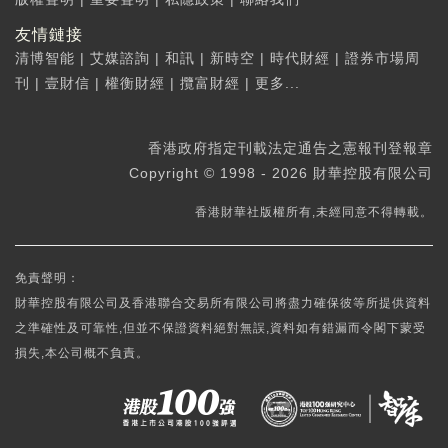
友情鏈接
清博智能
|
艾媒諮詢
|
和訊
|
新時空
|
時代財經
|
證券市場周
刊
|
壹財信
|
權衡財經
|
攬富財經
|
更多...
香港政府指定刊載法定通告之憲報刊登報章
Copyright © 1998 - 2026 財華控股有限公司
香港財華社版權所有,未經同意不得轉載。
免責聲明：
財華控股有限公司及香港聯合交易所有限公司將盡力確保彼等所提供資料
之準確性及可靠性,但並不保證資料絕對無誤,資料如有錯漏而令閣下蒙受
損失,本公司概不負責。