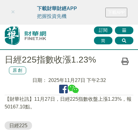
財華智庫網
FINTV
FINMETA
財華證券
媒體矩陣
下載財華財經APP
×
下載APP
智庫沙龍
聯絡我們
把握投資先機
訂閱
简
日經225指數收漲1.23%
原創
日期：
2025年11月27日 下午2:32
【財華社訊】11月27日，日經225指數收盤上漲1.23%，報
50167.10點。
日經225