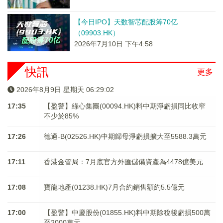
【今日IPO】天数智芯配股筹70亿
（09903.HK）
2026年7月10日 下午4:58
快訊
更多
2026年8月9日 星期天 06:29:02
17:35
【盈警】綠心集團(00094.HK)料中期淨虧損同比收窄
不少於85%
17:26
德適-B(02526.HK)中期歸母淨虧損擴大至5588.3萬元
17:11
香港金管局：7月底官方外匯儲備資產為4478億美元
17:08
寶龍地產(01238.HK)7月合約銷售額約5.5億元
17:00
【盈警】中慶股份(01855.HK)料中期除稅後虧損500萬
至2000萬元