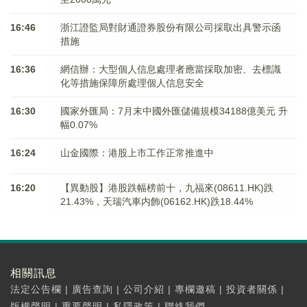
16:46
浙江證監局對財通證券股份有限公司採取出具警示函
措施
16:36
網信辦：大型個人信息處理者應當採取加密、去標識
化等措施保障所處理個人信息安全
16:30
國家外匯局：7月末中國外匯儲備規模34188億美元 升
幅0.07%
16:24
山金國際：港股上市工作正常推進中
16:20
【異動股】港股跌幅榜前十，九福來(08611.HK)跌
21.43%，天瑞汽車内飾(06162.HK)跌18.44%
相關訊息
法定公告欄
|
廣告查詢
|
公司介紹
|
專欄邀稿
|
投資者關係
|
版權聲明
|
重要聲明
|
私隱政策
|
聯絡我們