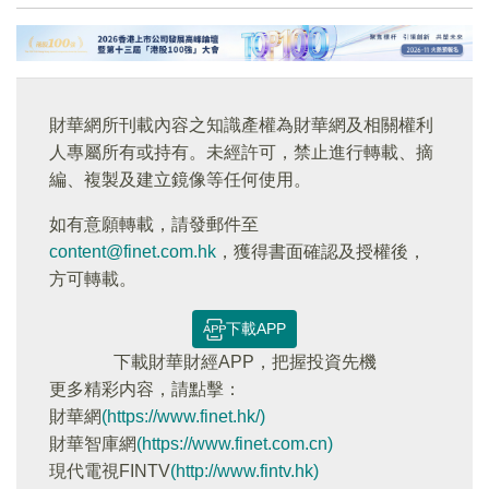
財華網所刊載內容之知識產權為財華網及相關權利
人專屬所有或持有。未經許可，禁止進行轉載、摘
編、複製及建立鏡像等任何使用。
如有意願轉載，請發郵件至
content@finet.com.hk
，獲得書面確認及授權後，
方可轉載。
下載APP
下載財華財經APP，把握投資先機
更多精彩内容，請點擊：
財華網
(https://www.finet.hk/)
財華智庫網
(https://www.finet.com.cn)
現代電視FINTV
(http://www.fintv.hk)