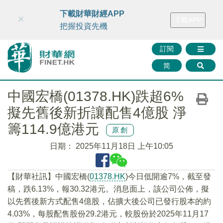
財華智庫網
FINTV
FINMETA
財華證券
媒體矩陣
下載財華財經APP
×
下載APP
智庫沙龍
聯絡我們
把握投資先機
訂閱
简
中國宏橋(01378.HK)跌超6%
擬先舊後新折讓配售4億股 淨
籌114.9億港元
原創
日期：
2025年11月18日 上午10:05
【財華社訊】中國宏橋(
01378.HK
)今日低開逾7%，截至發
稿，跌6.13%，報30.32港元。消息面上，該公司公佈，擬
以先舊後新方式配售4億股，佔擴大後公司已發行股本的約
4.03%，每股配售股份29.2港元，較股份於2025年11月17