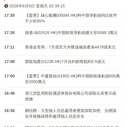
2026年8月9日 星期天 02:39:15
17:35
【盈警】綠心集團(00094.HK)料中期淨虧損同比收窄
不少於85%
17:26
德適-B(02526.HK)中期歸母淨虧損擴大至5588.3萬元
17:11
香港金管局：7月底官方外匯儲備資產為4478億美元
17:08
寶龍地產(01238.HK)7月合約銷售額約5.5億元
17:00
【盈警】中慶股份(01855.HK)料中期除稅後虧損500萬
至2000萬元
16:46
浙江證監局對財通證券股份有限公司採取出具警示函
措施
16:36
網信辦：大型個人信息處理者應當採取加密、去標識
化等措施保障所處理個人信息安全