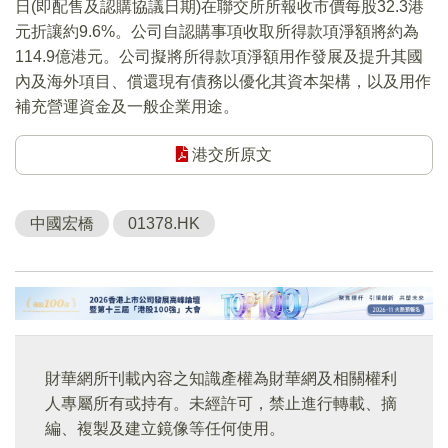
日(即配售及認購協議日期)在聯交所所報收市價每股32.3港
元折讓約9.6%。公司自認購事項收取所得款項淨額將約為
114.9億港元。公司擬將所得款項淨額用作發展及提升其國
內及海外項目、償還現有債務以優化其資本架構，以及用作
補充營運資金及一般企業用途。
港交所原文
中國宏橋
01378.HK
財華網所刊載內容之知識產權為財華網及相關權利
人專屬所有或持有。未經許可，禁止進行轉載、摘
編、複製及建立鏡像等任何使用。