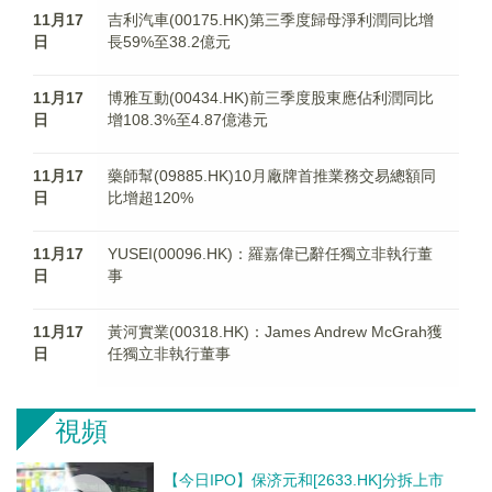
11月17
吉利汽車(00175.HK)第三季度歸母淨利潤同比增
日
長59%至38.2億元
11月17
博雅互動(00434.HK)前三季度股東應佔利潤同比
日
增108.3%至4.87億港元
11月17
藥師幫(09885.HK)10月廠牌首推業務交易總額同
日
比增超120%
11月17
YUSEI(00096.HK)：羅嘉偉已辭任獨立非執行董
日
事
11月17
黃河實業(00318.HK)：James Andrew McGrah獲
日
任獨立非執行董事
視頻
【今日IPO】保济元和[2633.HK]分拆上市