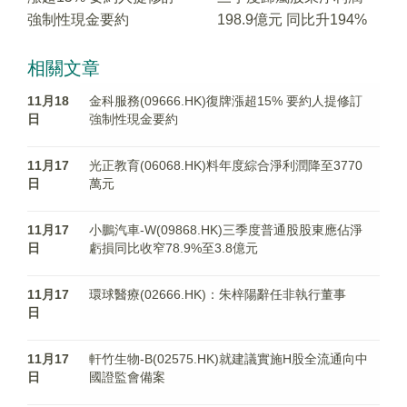
強制性現金要約
198.9億元 同比升194%
相關文章
11月18
金科服務(09666.HK)復牌漲超15% 要約人提修訂
日
強制性現金要約
11月17
光正教育(06068.HK)料年度綜合淨利潤降至3770
日
萬元
11月17
小鵬汽車-W(09868.HK)三季度普通股股東應佔淨
日
虧損同比收窄78.9%至3.8億元
11月17
環球醫療(02666.HK)：朱梓陽辭任非執行董事
日
11月17
軒竹生物-B(02575.HK)就建議實施H股全流通向中
日
國證監會備案