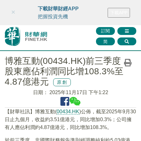
財華智庫網
FINTV
FINMETA
財華證券
媒體矩陣
下載財華財經APP
×
下載APP
智庫沙龍
聯絡我們
把握投資先機
訂閱
简
博雅互動(00434.HK)前三季度
股東應佔利潤同比增108.3%至
4.87億港元
原創
日期：
2025年11月17日 下午1:22
【財華社訊】博雅互動(
00434.HK
)公佈，截至2025年9月30
日止九個月，收益約3.51億港元，同比增加0.3%；公司擁
有人應佔利潤約4.87億港元，同比增加108.3%。
於前三季度，非國際財務報告準則經調整純利約5.03億港