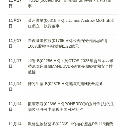
11月17
YUSEI(00096.HK)：羅嘉偉已辭任獨立非執行董
日
事
11月17
黃河實業(00318.HK)：James Andrew McGrah獲
日
任獨立非執行董事
11月17
希教國際控股(01765.HK)出售西安倍諾思教育
日
100%股權 料收益約1.22億元
11月17
和譽-B(02256.HK)：於CTOS 2025年會展示匹米
日
替尼臨床III期MANEUVER研究長期療效和安全性
數據
11月14
軒竹生物-B(02575.HK)建議實施H股全流通
日
11月14
復宏漢霖(02696.HK)POHERDY(帕妥珠單抗)的生
日
物製品許可申請獲美国FDA批准
11月14
派格生物醫藥-B(02565.HK)核心產品PB-119新藥