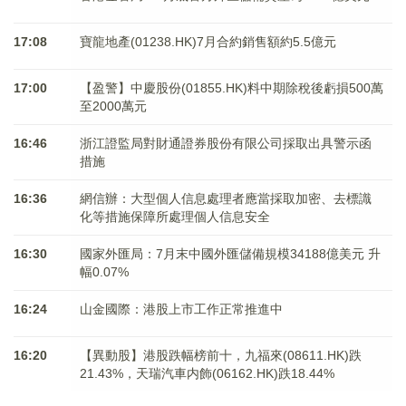
17:08
寶龍地產(01238.HK)7月合約銷售額約5.5億元
17:00
【盈警】中慶股份(01855.HK)料中期除稅後虧損500萬
至2000萬元
16:46
浙江證監局對財通證券股份有限公司採取出具警示函
措施
16:36
網信辦：大型個人信息處理者應當採取加密、去標識
化等措施保障所處理個人信息安全
16:30
國家外匯局：7月末中國外匯儲備規模34188億美元 升
幅0.07%
16:24
山金國際：港股上市工作正常推進中
16:20
【異動股】港股跌幅榜前十，九福來(08611.HK)跌
21.43%，天瑞汽車内飾(06162.HK)跌18.44%