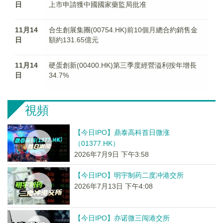
日
上市申請獲中國國家藥監局批准
11月14
合生創展集團(00754.HK)前10個月總合約銷售金
日
額約131.65億元
11月14
硬蛋創新(00400.HK)第三季度經營溢利按年增長
日
34.7%
視頻
【今日IPO】鼎泰高科首日微涨
（01377.HK）
2026年7月9日 下午3:58
【今日IPO】明宇制药二度冲港交所
2026年7月13日 下午4:08
【今日IPO】亦诺微三闯港交所