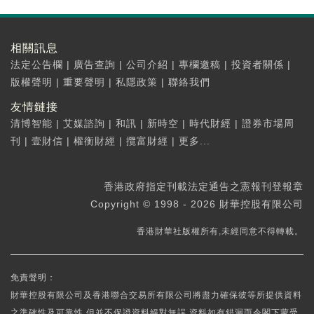
相關訊息
法定公告欄
|
廣告查詢
|
公司介紹
|
專欄邀稿
|
投資者關係
|
版權聲明
|
重要聲明
|
私隱政策
|
聯絡我們
友情鏈接
清博智能
|
艾媒諮詢
|
和訊
|
新時空
|
時代財經
|
證券市場周
刊
|
壹財信
|
權衡財經
|
攬富財經
|
更多...
香港政府指定刊載法定通告之憲報刊登報章
Copyright © 1998 - 2026 財華控股有限公司
香港財華社版權所有,未經同意不得轉載。
免責聲明：
財華控股有限公司及香港聯合交易所有限公司將盡力確保彼等所提供資料
之準確性及可靠性,但並不保證資料絕對無誤,資料如有錯漏而令閣下蒙受