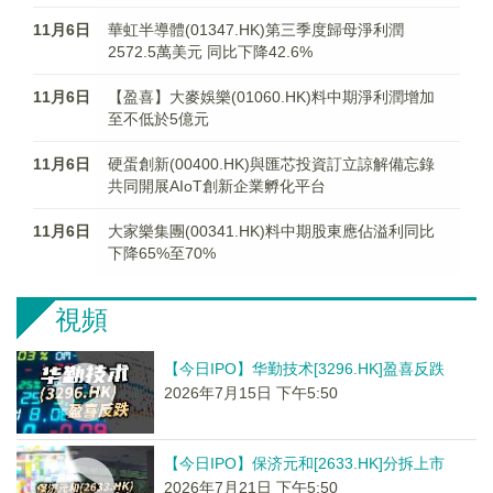
11月6日
華虹半導體(01347.HK)第三季度歸母淨利潤
2572.5萬美元 同比下降42.6%
11月6日
【盈喜】大麥娛樂(01060.HK)料中期淨利潤增加
至不低於5億元
11月6日
硬蛋創新(00400.HK)與匯芯投資訂立諒解備忘錄
共同開展AIoT創新企業孵化平台
11月6日
大家樂集團(00341.HK)料中期股東應佔溢利同比
下降65%至70%
視頻
【今日IPO】华勤技术[3296.HK]盈喜反跌
2026年7月15日 下午5:50
【今日IPO】保济元和[2633.HK]分拆上市
2026年7月21日 下午5:50