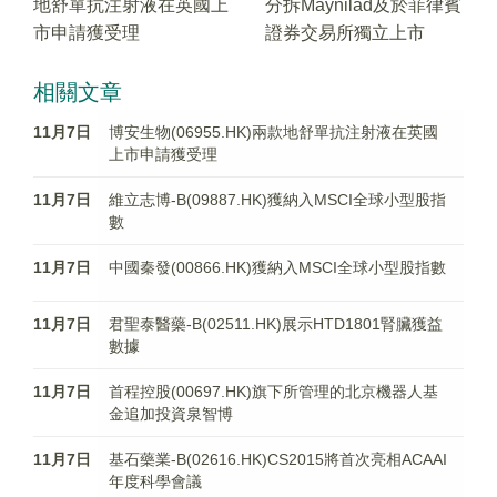
地舒單抗注射液在英國上
分拆Maynilad及於菲律賓
市申請獲受理
證券交易所獨立上市
相關文章
11月7日
博安生物(06955.HK)兩款地舒單抗注射液在英國
上市申請獲受理
11月7日
維立志博-B(09887.HK)獲納入MSCI全球小型股指
數
11月7日
中國秦發(00866.HK)獲納入MSCI全球小型股指數
11月7日
君聖泰醫藥-B(02511.HK)展示HTD1801腎臟獲益
數據
11月7日
首程控股(00697.HK)旗下所管理的北京機器人基
金追加投資泉智博
11月7日
基石藥業-B(02616.HK)CS2015將首次亮相ACAAI
年度科學會議