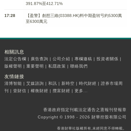
391.87%至412.71%
17:28
【盈警】創想三維(03388.HK)料中期盈转亏約5300萬
至6300萬元
相關訊息
法定公告欄
|
廣告查詢
|
公司介紹
|
專欄邀稿
|
投資者關係
|
版權聲明
|
重要聲明
|
私隱政策
|
聯絡我們
友情鏈接
清博智能
|
艾媒諮詢
|
和訊
|
新時空
|
時代財經
|
證券市場周
刊
|
壹財信
|
權衡財經
|
攬富財經
|
更多...
香港政府指定刊載法定通告之憲報刊登報章
Copyright © 1998 - 2026 財華控股有限公司
香港財華社版權所有,未經同意不得轉載。