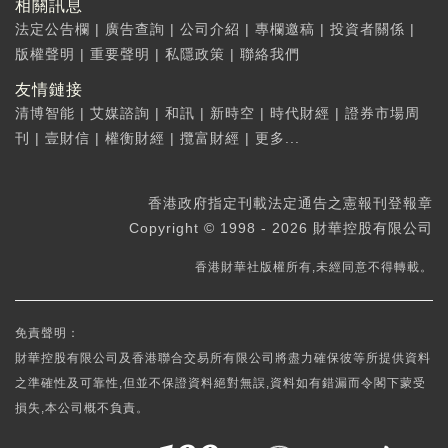
相關訊息
法定公告欄
|
廣告查詢
|
公司介紹
|
專欄邀稿
|
投資者關係
|
版權聲明
|
重要聲明
|
私隱政策
|
聯絡我們
友情鏈接
清博智能
|
艾媒諮詢
|
和訊
|
新時空
|
時代財經
|
證券市場周
刊
|
壹財信
|
權衡財經
|
攬富財經
|
更多...
香港政府指定刊載法定通告之憲報刊登報章
Copyright © 1998 - 2026 財華控股有限公司
香港財華社版權所有,未經同意不得轉載。
免責聲明：
財華控股有限公司及香港聯合交易所有限公司將盡力確保彼等所提供資料
之準確性及可靠性,但並不保證資料絕對無誤,資料如有錯漏而令閣下蒙受
損失,本公司概不負責。