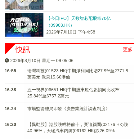
【今日IPO】天数智芯配股筹70亿
（09903.HK）
2026年7月10日 下午4:58
快訊
更多
2026年8月10日 星期一 09:05:06
16:55
珩灣科技(01523.HK)中期淨利同比增27.9%至2771.8
萬美元 派息15.66港仙
16:38
五一視界(06651.HK)中期股東應佔虧損同比收窄
25.84%至6757.2萬元
16:24
市場監管總局印發《廣告業統計調查制度》
16:20
【異動股】港股跌幅榜前十，賽迪顧問(02176.HK)跌
40.96%，天瑞汽車内飾(06162.HK)跌26.09%