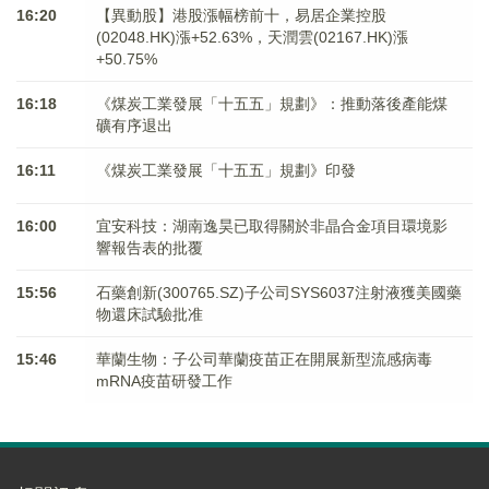
16:20
【異動股】港股漲幅榜前十，易居企業控股
(02048.HK)漲+52.63%，天潤雲(02167.HK)漲
+50.75%
16:18
《煤炭工業發展「十五五」規劃》：推動落後產能煤
礦有序退出
16:11
《煤炭工業發展「十五五」規劃》印發
16:00
宜安科技：湖南逸昊已取得關於非晶合金項目環境影
響報告表的批覆
15:56
石藥創新(300765.SZ)子公司SYS6037注射液獲美國藥
物還床試驗批准
15:46
華蘭生物：子公司華蘭疫苗正在開展新型流感病毒
mRNA疫苗研發工作