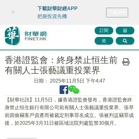
財華智庫網
FINTV
FINMETA
財華證券
媒體矩陣
下載財華財經APP
×
下載APP
智庫沙龍
聯絡我們
把握投資先機
訂閱
简
香港證監會：終身禁止恒生前
有關人士張藝議重投業界
日期：
2025年11月5日 下午4:47
【財華社訊】11月5日，據香港證監會發布，香港證監會終
身禁止恒生銀行有限公司前有關人士張藝議重投業界。張早
前因偷竊客戶資產而被裁定刑事罪名成立。張被判盜竊罪成
後，於2025年3月31日被區域法院判處監禁30個月。