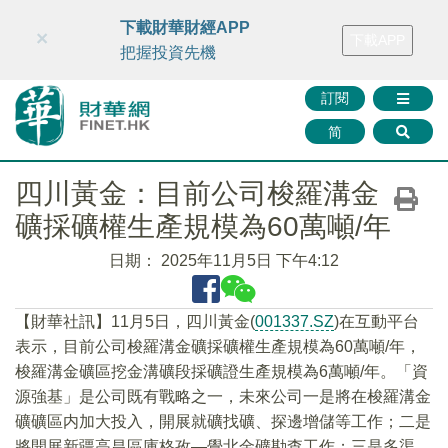
財華智庫網
FINTV
FINMETA
財華證券
媒體矩陣
下載財華財經APP
×
下載APP
智庫沙龍
聯絡我們
把握投資先機
訂閱
简
四川黃金：目前公司梭羅溝金
礦採礦權生產規模為60萬噸/年
日期：
2025年11月5日 下午4:12
【財華社訊】11月5日，四川黃金(
001337.SZ
)在互動平台
表示，目前公司梭羅溝金礦採礦權生產規模為60萬噸/年，
梭羅溝金礦區挖金溝礦段採礦證生產規模為6萬噸/年。「資
源強基」是公司既有戰略之一，未來公司一是將在梭羅溝金
礦礦區内加大投入，開展就礦找礦、探邊增儲等工作；二是
將開展新疆高昌區庫格孜—覺北金礦勘查工作；三是多渠