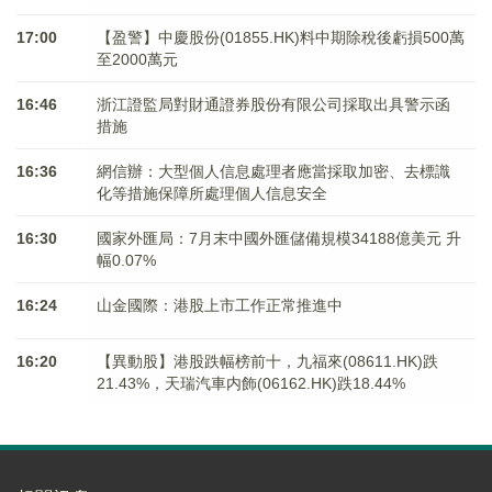
17:00
【盈警】中慶股份(01855.HK)料中期除稅後虧損500萬
至2000萬元
16:46
浙江證監局對財通證券股份有限公司採取出具警示函
措施
16:36
網信辦：大型個人信息處理者應當採取加密、去標識
化等措施保障所處理個人信息安全
16:30
國家外匯局：7月末中國外匯儲備規模34188億美元 升
幅0.07%
16:24
山金國際：港股上市工作正常推進中
16:20
【異動股】港股跌幅榜前十，九福來(08611.HK)跌
21.43%，天瑞汽車内飾(06162.HK)跌18.44%