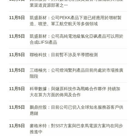
業渠道資源部署之一
11月5日
凱盛新材：公司PEKK產品下遊已經應用於增材製
造、噴塗、軍工航空航天等多個領域
11月5日
凱盛新材：公司高純電池級氯化亞砜產品可以用於
合成LIFSI產品
11月5日
聯檢科技：目前暫不涉及半導體檢測
11月5日
三雄極光：公司燈鴻繫列產品目前尚處於市場推廣
階段
11月5日
科華數據：與燧原科技作為戰略合作夥伴 持續加
大在算力方面的佈局及合作
11月5日
鵬鼎控股：目前公司已切入全球知名服務器客戶供
應鏈
11月5日
麥格米特：對SST方案與巴拿馬電源方案均在同步
推進中