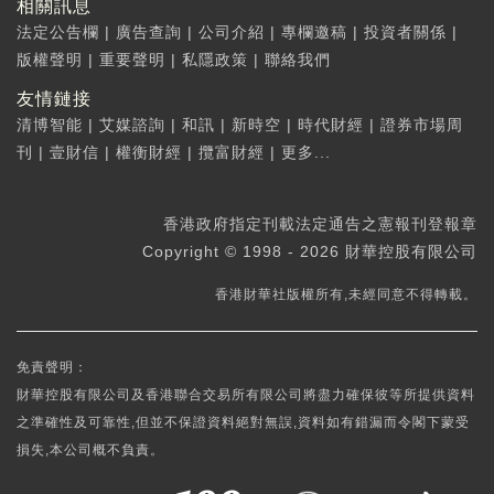
相關訊息
法定公告欄
|
廣告查詢
|
公司介紹
|
專欄邀稿
|
投資者關係
|
版權聲明
|
重要聲明
|
私隱政策
|
聯絡我們
友情鏈接
清博智能
|
艾媒諮詢
|
和訊
|
新時空
|
時代財經
|
證券市場周
刊
|
壹財信
|
權衡財經
|
攬富財經
|
更多...
香港政府指定刊載法定通告之憲報刊登報章
Copyright © 1998 - 2026 財華控股有限公司
香港財華社版權所有,未經同意不得轉載。
免責聲明：
財華控股有限公司及香港聯合交易所有限公司將盡力確保彼等所提供資料
之準確性及可靠性,但並不保證資料絕對無誤,資料如有錯漏而令閣下蒙受
損失,本公司概不負責。