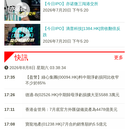
【今日IPO】亦诺微三闯港交所
2026年7月20日 下午5:20
【今日IPO】滴普科技[1384.HK]营收翻倍反
跌
2026年7月20日 下午5:20
快訊
更多
2026年8月8日 星期六 03:38:34
17:35
【盈警】綠心集團(00094.HK)料中期淨虧損同比收窄
不少於85%
17:26
德適-B(02526.HK)中期歸母淨虧損擴大至5588.3萬元
17:11
香港金管局：7月底官方外匯儲備資產為4478億美元
17:08
寶龍地產(01238.HK)7月合約銷售額約5.5億元