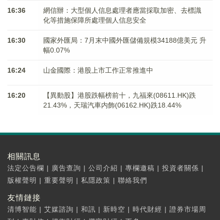
16:36
網信辦：大型個人信息處理者應當採取加密、去標識
化等措施保障所處理個人信息安全
16:30
國家外匯局：7月末中國外匯儲備規模34188億美元 升
幅0.07%
16:24
山金國際：港股上市工作正常推進中
16:20
【異動股】港股跌幅榜前十，九福來(08611.HK)跌
21.43%，天瑞汽車内飾(06162.HK)跌18.44%
相關訊息
法定公告欄
|
廣告查詢
|
公司介紹
|
專欄邀稿
|
投資者關係
|
版權聲明
|
重要聲明
|
私隱政策
|
聯絡我們
友情鏈接
清博智能
|
艾媒諮詢
|
和訊
|
新時空
|
時代財經
|
證券市場周