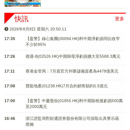
快訊
更多
2026年8月8日 星期六 20:50:12
17:35
【盈警】綠心集團(00094.HK)料中期淨虧損同比收窄
不少於85%
17:26
德適-B(02526.HK)中期歸母淨虧損擴大至5588.3萬元
17:11
香港金管局：7月底官方外匯儲備資產為4478億美元
17:08
寶龍地產(01238.HK)7月合約銷售額約5.5億元
17:00
【盈警】中慶股份(01855.HK)料中期除稅後虧損500萬
至2000萬元
16:46
浙江證監局對財通證券股份有限公司採取出具警示函
措施