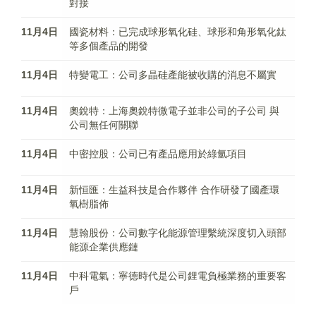
對接
11月4日
國瓷材料：已完成球形氧化硅、球形和角形氧化鈦
等多個產品的開發
11月4日
特變電工：公司多晶硅產能被收購的消息不屬實
11月4日
奧銳特：上海奧銳特微電子並非公司的子公司 與
公司無任何關聯
11月4日
中密控股：公司已有產品應用於綠氫項目
11月4日
新恒匯：生益科技是合作夥伴 合作研發了國產環
氧樹脂佈
11月4日
慧翰股份：公司數字化能源管理繫統深度切入頭部
能源企業供應鏈
11月4日
中科電氣：寧德時代是公司鋰電負極業務的重要客
戶