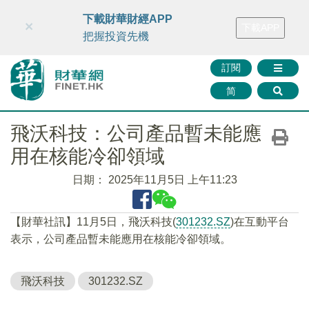
財華智庫網
FINTV
FINMETA
財華證券
媒體矩陣
下載財華財經APP
×
下載APP
智庫沙龍
聯絡我們
把握投資先機
訂閱
简
飛沃科技：公司產品暫未能應
用在核能冷卻領域
日期：
2025年11月5日 上午11:23
【財華社訊】11月5日，飛沃科技(
301232.SZ
)在互動平台
表示，公司產品暫未能應用在核能冷卻領域。
飛沃科技
301232.SZ