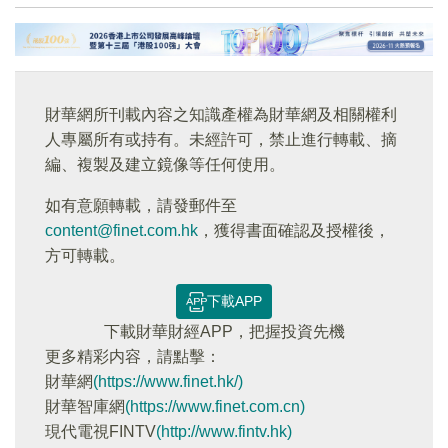
財華網所刊載內容之知識產權為財華網及相關權利
人專屬所有或持有。未經許可，禁止進行轉載、摘
編、複製及建立鏡像等任何使用。
如有意願轉載，請發郵件至
content@finet.com.hk
，獲得書面確認及授權後，
方可轉載。
下載APP
下載財華財經APP，把握投資先機
更多精彩内容，請點擊：
財華網
(https://www.finet.hk/)
財華智庫網
(https://www.finet.com.cn)
現代電視FINTV
(http://www.fintv.hk)