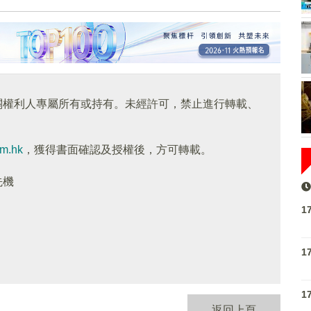
關權利人專屬所有或持有。未經許可，禁止進行轉載、
om.hk
，獲得書面確認及授權後，方可轉載。
先機
1
1
1
返回上頁