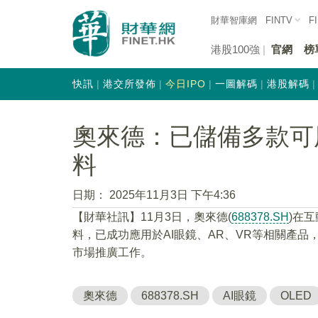
財華智庫網
FINTV
F
港股100強
官網
榜
快訊
港交所發佈
今日IPO
一圖解碼
港股解碼
奧來德：已儲備多款可
料
日期：
2025年11月3日 下午4:36
【財華社訊】11月3日，奧來德(
688378.SH
)在
料，已成功應用於AI眼鏡、AR、VR等相關產品
市場推廣工作。
奧來德
688378.SH
AI眼鏡
OLED