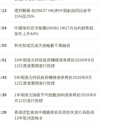
7:13
禮邦醫藥-B(09637.HK)料中期虧損同比收窄
15%至25%
7:04
中國海外宏洋集團(00081.HK)7月合約銷售額
按年上升44%
6:53
和光智成完成天使輪數千萬融資
6:51
10年期港元特區政府機構債券將於2026年8月
12日透過重開進行投標
6:43
5年期港元特區政府機構債券將於2026年8月
12日透過重開進行投標
6:39
1年期港元隔夜平均指數掛鉤債券將於2026年8
月12日進行投標
6:28
香港證監會就中國糖果前高管的失當行為取得
13年取消資格令