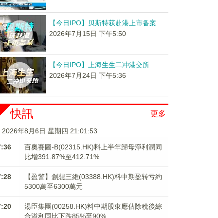
【今日IPO】贝斯特获赴港上市备案
2026年7月15日 下午5:50
【今日IPO】上海生生二冲港交所
2026年7月24日 下午5:36
快訊
更多
2026年8月6日 星期四 21:01:53
7:36
百奧賽圖-B(02315.HK)料上半年歸母淨利潤同
比增391.87%至412.71%
7:28
【盈警】創想三維(03388.HK)料中期盈转亏約
5300萬至6300萬元
7:20
湯臣集團(00258.HK)料中期股東應佔除稅後綜
合溢利同比下跌85%至90%