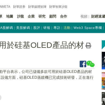
INMETA
財華證券
財華
媒體矩陣
財華
智庫沙龍
單
地圖
沙龍
企業
研究
顧問
合作
視頻
財經速
A股解碼
美股解碼
股評
研報
專訪
活動
Web3 Space專欄
用於硅基OLED產品的材
互動平台表示，公司已儲備多款可用於硅基OLED產品的材
，設備方面，硅基OLED蒸鍍機已完成技術研發，正在進行