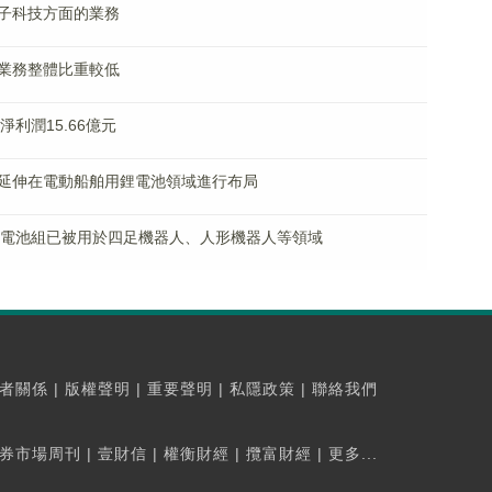
子科技方面的業務
業務整體比重較低
淨利潤15.66億元
延伸在電動船舶用鋰電池領域進行布局
Wh電池組已被用於四足機器人、人形機器人等領域
者關係
|
版權聲明
|
重要聲明
|
私隱政策
|
聯絡我們
券市場周刊
|
壹財信
|
權衡財經
|
攬富財經
|
更多...