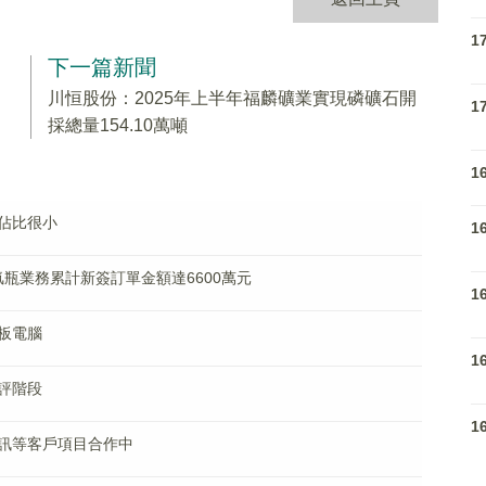
1
下一篇新聞
川恒股份：2025年上半年福麟礦業實現磷礦石開
1
採總量154.10萬噸
1
佔比很小
1
氫瓶業務累計新簽訂單金額達6600萬元
1
板電腦
1
評階段
1
訊等客戶項目合作中