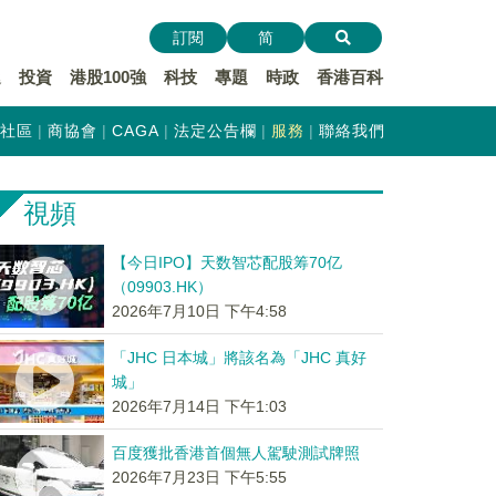
訂閱
简
遞
投資
港股100強
科技
專題
時政
香港百科
社區
商協會
CAGA
法定公告欄
服務
聯絡我們
視頻
【今日IPO】天数智芯配股筹70亿
（09903.HK）
2026年7月10日 下午4:58
「JHC 日本城」將該名為「JHC 真好
城」
2026年7月14日 下午1:03
百度獲批香港首個無人駕駛測試牌照
2026年7月23日 下午5:55