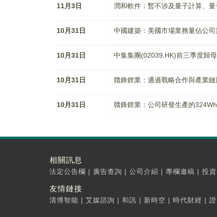
11月3日
潤和軟件：暫不涉及量子計算、量
10月31日
中國建築：美國市場業務量佔公司
10月31日
中集集團(02039.HK)前三季度歸母
10月31日
贛鋒鋰業：通過戰略合作與產業鏈
10月31日
贛鋒鋰業：公司研發生產的324
相關訊息
法定公告欄
|
廣告查詢
|
公司介紹
|
專欄邀稿
|
投資
友情鏈接
清博智能
|
艾媒諮詢
|
和訊
|
新時空
|
時代財經
|
證