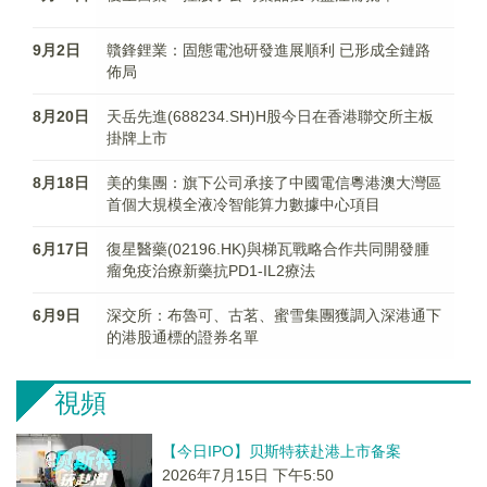
9月2日
贛鋒鋰業：固態電池研發進展順利 已形成全鏈路
佈局
8月20日
天岳先進(688234.SH)H股今日在香港聯交所主板
掛牌上市
8月18日
美的集團：旗下公司承接了中國電信粵港澳大灣區
首個大規模全液冷智能算力數據中心項目
6月17日
復星醫藥(02196.HK)與梯瓦戰略合作共同開發腫
瘤免疫治療新藥抗PD1-IL2療法
6月9日
深交所：布魯可、古茗、蜜雪集團獲調入深港通下
的港股通標的證券名單
視頻
【今日IPO】贝斯特获赴港上市备案
2026年7月15日 下午5:50