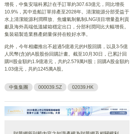
增長，中集安瑞科累計在手訂單約307.63億元，同比增長
10.9%，其中造船訂單排產至2028年。清潔能源分部受益于
水上清潔能源利潤釋放、焦爐氣制氫制LNG項目增量盈利貢
獻及海外高端低溫罐箱穩定出口，分部利潤同比大幅增長。
集裝箱製造業務產銷量保持在較好水準。
此外，今年相繼推出不超過5億港元的H股回購，以及3-5億
人民幣(含)的A股股份回購計畫。截至10月30日，已累計回
購H股金額約1.9億港元，共約2.579萬H股；回購A股金額約
1.03億元，共約1245萬A股。
中集集團
000039.SZ
02039.HK
財華網所刊載內容之知識產權為財華網及相關權利