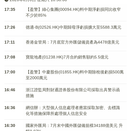
17:35
【盈警】綠心集團(00094.HK)料中期淨虧損同比收窄
不少於85%
17:26
德適-B(02526.HK)中期歸母淨虧損擴大至5588.3萬元
17:11
香港金管局：7月底官方外匯儲備資產為4478億美元
17:08
寶龍地產(01238.HK)7月合約銷售額約5.5億元
17:00
【盈警】中慶股份(01855.HK)料中期除稅後虧損500萬
至2000萬元
16:46
浙江證監局對財通證券股份有限公司採取出具警示函
措施
16:36
網信辦：大型個人信息處理者應當採取加密、去標識
化等措施保障所處理個人信息安全
16:30
國家外匯局：7月末中國外匯儲備規模34188億美元 升