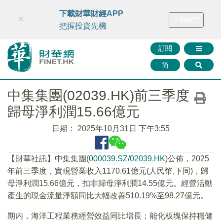
財華智庫網
FINTV
FINMETA
財華證券
媒體矩陣
下載財華財經APP
×
下載APP
智庫沙龍
聯絡我們
把握投資先機
訂閱
简
中集集團(02039.HK)前三季度
歸母淨利潤15.66億元
日期：
2025年10月31日 下午3:55
【財華社訊】中集集團(
000039.SZ
/
02039.HK
)公佈，2025
年前三季度，實現營業收入1170.61億元(人民幣,下同)，歸
母淨利潤15.66億元，扣非歸母淨利潤14.55億元。經營活動
產生的現金流量淨額同比大幅改善510.19%至98.27億元。
期内，海洋工程業務經營效益同比增長；能化板塊保持穩健