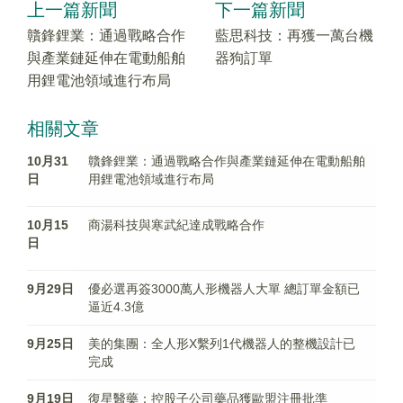
上一篇新聞
下一篇新聞
贛鋒鋰業：通過戰略合作
藍思科技：再獲一萬台機
與產業鏈延伸在電動船舶
器狗訂單
用鋰電池領域進行布局
相關文章
10月31
贛鋒鋰業：通過戰略合作與產業鏈延伸在電動船舶
日
用鋰電池領域進行布局
10月15
商湯科技與寒武紀達成戰略合作
日
9月29日
優必選再簽3000萬人形機器人大單 總訂單金額已
逼近4.3億
9月25日
美的集團：全人形X繫列1代機器人的整機設計已
完成
9月19日
復星醫藥：控股子公司藥品獲歐盟注冊批準