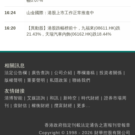
幅0.07%
16:24
山金國際：港股上市工作正常推進中
16:20
【異動股】港股跌幅榜前十，九福來(08611.HK)跌
21.43%，天瑞汽車内飾(06162.HK)跌18.44%
相關訊息
法定公告欄
|
廣告查詢
|
公司介紹
|
專欄邀稿
|
投資者關係
|
版權聲明
|
重要聲明
|
私隱政策
|
聯絡我們
友情鏈接
清博智能
|
艾媒諮詢
|
和訊
|
新時空
|
時代財經
|
證券市場周
刊
|
壹財信
|
權衡財經
|
攬富財經
|
更多...
香港政府指定刊載法定通告之憲報刊登報章
Copyright © 1998 - 2026 財華控股有限公司