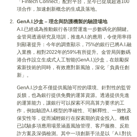
「Fintech Connect」配對平台，至今已促成超過100
項合作，加速創新概念的生成及落地。
GenA.I.
沙盒
–
理念與防護機製的驗證場地
A.I.已經成為推動銀行各項營運進一步數碼化的關鍵。
金管局透過研究及培訓，推進A.I.的應用，令使用率得
到顯著提升：今年的調查顯示，75%的銀行已將A.I.融
入業務，相對2022年的59%有所提升。金管局與數碼
港合作設立生成式人工智能(GenA.I.)沙盒，在鼓勵探
索新技術的同時，有效應對新風險，深化「負責任創
新」。
GenA.I.沙盒不僅提供風險可控的環境、針對性的監管
反饋，也為銀行提供免費的運算資源。透過提供先進
的運算能力，讓銀行可以探索不同高算力要求的工
作，例如驗證A.I.模型的準確性、可解釋性、一致性及
保安性等，從而減輕銀行在探索期的資金投入。機構
已試驗多項應用場景涵蓋風險管理、客戶服務、反欺
詐方案及深僞檢測。其中一項創新手法是以「A.I.對抗