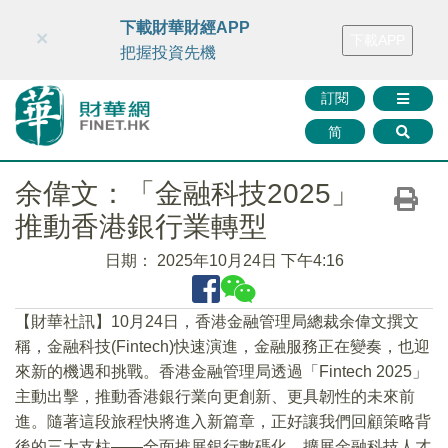
財華智庫網
FINTV
FINMETA
財華證券
媒體矩陣
下載財華財經APP
×
下載APP
智庫沙龍
聯絡我們
把握投資先機
訂閱
简
余偉文：「金融科技2025」
推動香港銀行業轉型
日期：
2025年10月24日 下午4:16
【財華社訊】10月24日，香港金融管理局總裁余偉文撰文
稱，金融科技(Fintech)快速演進，金融服務正在變奏，也迎
來新的機遇和挑戰。香港金融管理局透過「Fintech 2025」
主動出擊，推動香港銀行業向更創新、更具韌性的未來前
進。隨著這段旅程快將進入新篇章，正好讓我們回顧策略背
後的三大支柱——全面推展銀行數碼化、擴展金融科技人才