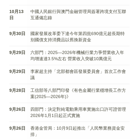
10月13
中國人民銀行與澳門金融管理局簽署跨境支付互聯
日
互通備忘錄
9月30日
國家發展改革委下達今年第四批690億元超長期特
别國債支持消費品以舊換新資金
9月29日
六部門：2025—2026年機械行業力爭營業收入年
均增速達3.5%左右 營業收入突破10萬億元
9月29日
李家超主持「北部都會區發展委員會」首次工作會
議
9月28日
工信部等八部門印發《有色金屬行業穩增長工作方
案(2025—2026年)》
9月26日
四部門：決定對純電動乘用車實施出口許可證管理
2026年1月1日起正式實施
9月26日
香港金管局：10月9日起推出「人民幣業務資金安
排」