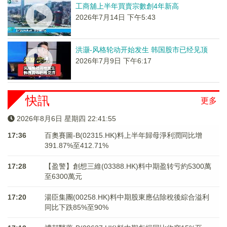
工商舖上半年買賣宗數創4年新高
2026年7月14日 下午5:43
洪灏-风格轮动开始发生 韩国股市已经见顶
2026年7月9日 下午6:17
快訊
更多
2026年8月6日 星期四 22:41:55
17:36
百奧賽圖-B(02315.HK)料上半年歸母淨利潤同比增
391.87%至412.71%
17:28
【盈警】創想三維(03388.HK)料中期盈转亏約5300萬
至6300萬元
17:20
湯臣集團(00258.HK)料中期股東應佔除稅後綜合溢利
同比下跌85%至90%