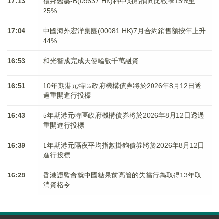
17:13
禮邦醫藥-B(09637.HK)料中期虧損同比收窄15%至
25%
17:04
中國海外宏洋集團(00081.HK)7月合約銷售額按年上升
44%
16:53
和光智成完成天使輪數千萬融資
16:51
10年期港元特區政府機構債券將於2026年8月12日透
過重開進行投標
16:43
5年期港元特區政府機構債券將於2026年8月12日透過
重開進行投標
16:39
1年期港元隔夜平均指數掛鉤債券將於2026年8月12日
進行投標
16:28
香港證監會就中國糖果前高管的失當行為取得13年取
消資格令