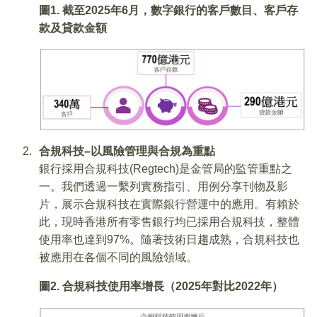
圖
1.
截至
2025
年
6
月，數字銀行的客戶數目、客戶存
款及貸款金額
合規科技
–
以風險管理與合規為重點
銀行採用合規科技(Regtech)是金管局的監管重點之
一。我們透過一繫列實務指引、用例分享刊物及影
片，展示合規科技在實際銀行營運中的應用。有賴於
此，現時香港所有零售銀行均已採用合規科技，整體
使用率也達到97%。隨著技術日趨成熟，合規科技也
被應用在各個不同的風險領域。
圖
2.
合規科技使用率增長（
2025
年對比
2022
年）