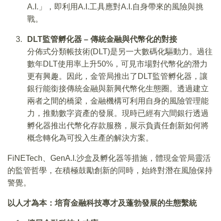
A.I.」，即利用A.I.工具應對A.I.自身帶來的風險與挑
戰。
DLT
監管孵化器
–
傳統金融與代幣化的對接
分佈式分類帳技術(DLT)是另一大數碼化驅動力。過往
數年DLT使用率上升50%，可見市場對代幣化的潛力
更有興趣。因此，金管局推出了DLT監管孵化器，讓
銀行能銜接傳統金融與新興代幣化生態圈。透過建立
兩者之間的橋梁，金融機構可利用自身的風險管理能
力，推動數字資產的發展。現時已經有六間銀行透過
孵化器推出代幣化存款服務，展示負責任創新如何將
概念轉化為可投入生產的解決方案。
FiNETech、GenA.I.沙盒及孵化器等措施，體現金管局靈活
的監管哲學，在積極鼓勵創新的同時，始終對潛在風險保持
警覺。
以人才為本：培育金融科技專才及蓬勃發展的生態繫統