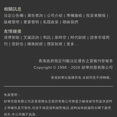
相關訊息
法定公告欄
|
廣告查詢
|
公司介紹
|
專欄邀稿
|
投資者關係
|
版權聲明
|
重要聲明
|
私隱政策
|
聯絡我們
友情鏈接
清博智能
|
艾媒諮詢
|
和訊
|
新時空
|
時代財經
|
證券市場周
刊
|
壹財信
|
權衡財經
|
攬富財經
|
更多...
香港政府指定刊載法定通告之憲報刊登報章
Copyright © 1998 - 2026 財華控股有限公司
香港財華社版權所有,未經同意不得轉載。
免責聲明：
財華控股有限公司及香港聯合交易所有限公司將盡力確保彼等所提供資料
之準確性及可靠性,但並不保證資料絕對無誤,資料如有錯漏而令閣下蒙受
損失,本公司概不負責。