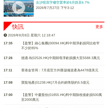
尖沙咀寫字樓空置率於6月跌至6.7%
2026年7月27日 下午3:12
快訊
更多
2026年8月8日 星期六 12:18:47
17:35
【盈警】綠心集團(00094.HK)料中期淨虧損同比收窄
不少於85%
17:26
德適-B(02526.HK)中期歸母淨虧損擴大至5588.3萬元
17:11
香港金管局：7月底官方外匯儲備資產為4478億美元
17:08
寶龍地產(01238.HK)7月合約銷售額約5.5億元
17:00
【盈警】中慶股份(01855.HK)料中期除稅後虧損500萬
至2000萬元