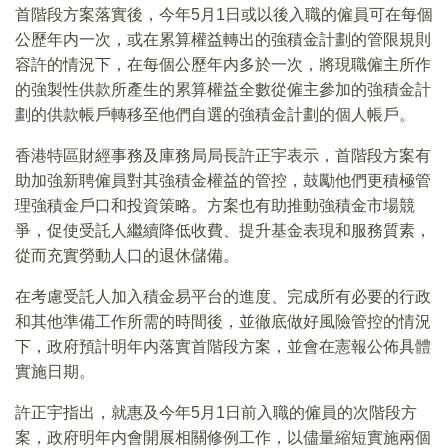
首階段方案落實後，今年5月1日或以後入職的僱員可在每個
公歷年内一次，或在累算權益轉出的強積金計劃的管限規則
容許的情況下，在每個公歷年内多於一次，將現職僱主所作
的強製性供款所產生的累算權益全數從僱主參加的強積金計
劃的供款帳戶轉移至他們自選的強積金計劃的個人帳戶。
香港特區財經事務及庫務局局長許正宇表示，首階段方案有
助加強新聘僱員對其強積金權益的管控，鼓勵他們更積極管
理強積金戶口和投資策略。方案也有助推動強積金市場競
爭，促使受託人繼續降低收費、提升基金表現和服務質素，
從而充實勞動人口的退休儲備。
在考慮受託人加入積金易平台的進度、完成所有必要的行政
和其他準備工作所需的時間後，並徹底做好風險管控的情況
下，政府預計明年内落實首階段方案，並會在憲報公佈具體
實施日期。
許正宇指出，就惠及今年5月1日前入職的僱員的次階段方
案，政府明年内會開展相關修例工作，以儘量縮短實施兩個