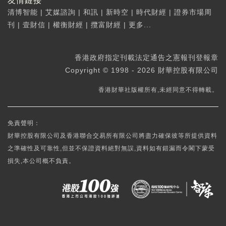
友情鏈接
清博智能
|
艾媒諮詢
|
和訊
|
新時空
|
時代財經
|
證券市場周
刊
|
壹財信
|
權衡財經
|
攬富財經
|
更多...
香港政府指定刊載法定通告之憲報刊登報章
Copyright © 1998 - 2026 財華控股有限公司
香港財華社版權所有,未經同意不得轉載。
免責聲明：
財華控股有限公司及香港聯合交易所有限公司將盡力確保彼等所提供資料
之準確性及可靠性,但並不保證資料絕對無誤,資料如有錯漏而令閣下蒙受
損失,本公司概不負責。