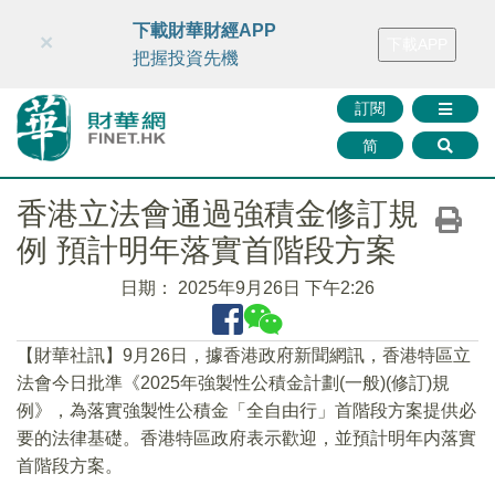
財華智庫網
FINTV
FINMETA
財華證券
媒體矩陣
下載財華財經APP
×
下載APP
智庫沙龍
聯絡我們
把握投資先機
訂閱
简
香港立法會通過強積金修訂規
例 預計明年落實首階段方案
日期：
2025年9月26日 下午2:26
【財華社訊】9月26日，據香港政府新聞網訊，香港特區立
法會今日批準《2025年強製性公積金計劃(一般)(修訂)規
例》，為落實強製性公積金「全自由行」首階段方案提供必
要的法律基礎。香港特區政府表示歡迎，並預計明年内落實
首階段方案。