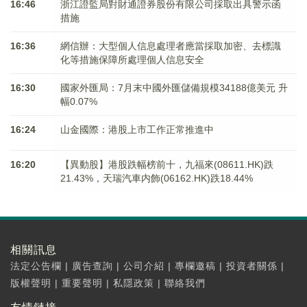
16:46
浙江證監局對財通證券股份有限公司採取出具警示函
措施
16:36
網信辦：大型個人信息處理者應當採取加密、去標識
化等措施保障所處理個人信息安全
16:30
國家外匯局：7月末中國外匯儲備規模34188億美元 升
幅0.07%
16:24
山金國際：港股上市工作正常推進中
16:20
【異動股】港股跌幅榜前十，九福來(08611.HK)跌
21.43%，天瑞汽車内飾(06162.HK)跌18.44%
相關訊息
法定公告欄
|
廣告查詢
|
公司介紹
|
專欄邀稿
|
投資者關係
|
版權聲明
|
重要聲明
|
私隱政策
|
聯絡我們