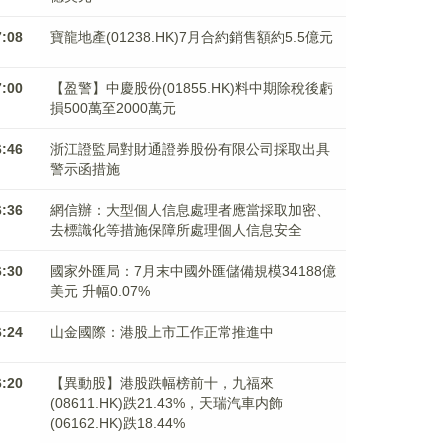
7:08
寶龍地產(01238.HK)7月合約銷售額約5.5億元
7:00
【盈警】中慶股份(01855.HK)料中期除稅後虧
損500萬至2000萬元
6:46
浙江證監局對財通證券股份有限公司採取出具
警示函措施
6:36
網信辦：大型個人信息處理者應當採取加密、
去標識化等措施保障所處理個人信息安全
6:30
國家外匯局：7月末中國外匯儲備規模34188億
美元 升幅0.07%
6:24
山金國際：港股上市工作正常推進中
6:20
【異動股】港股跌幅榜前十，九福來
(08611.HK)跌21.43%，天瑞汽車内飾
(06162.HK)跌18.44%