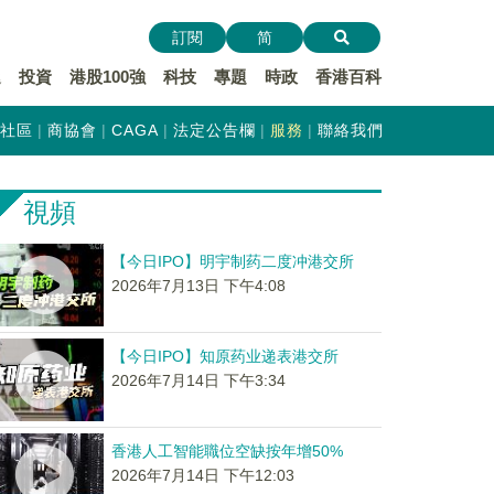
訂閱
简
遞
投資
港股100強
科技
專題
時政
香港百科
社區
商協會
CAGA
法定公告欄
服務
聯絡我們
視頻
【今日IPO】明宇制药二度冲港交所
2026年7月13日 下午4:08
【今日IPO】知原药业递表港交所
2026年7月14日 下午3:34
香港人工智能職位空缺按年增50%
2026年7月14日 下午12:03