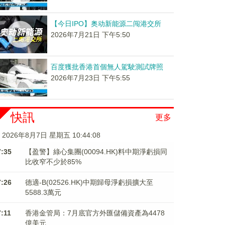
【今日IPO】奥动新能源二闯港交所
2026年7月21日 下午5:50
百度獲批香港首個無人駕駛測試牌照
2026年7月23日 下午5:55
快訊
更多
2026年8月7日 星期五 10:44:08
7:35
【盈警】綠心集團(00094.HK)料中期淨虧損同
比收窄不少於85%
7:26
德適-B(02526.HK)中期歸母淨虧損擴大至
5588.3萬元
7:11
香港金管局：7月底官方外匯儲備資產為4478
億美元