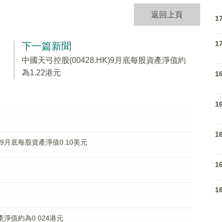
返回上頁
1
1
下一篇新聞
中國天弓控股(00428.HK)9月底每股資產淨值約
為1.22港元
1
1
1
.HK)9月底每股資產淨值0.10美元
1
1
資產淨值約為0.024港元