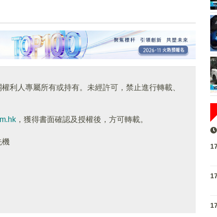
關權利人專屬所有或持有。未經許可，禁止進行轉載、
om.hk
，獲得書面確認及授權後，方可轉載。
先機
1
1
1