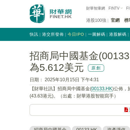
財華智庫網
FINTV
F
港股100強
官網
榜
快訊
港交所發佈
今日IPO
一圖解碼
港股解碼
招商局中國基金(0013
為5.612美元
原創
日期：
2025年10月15日 下午4:31
【財華社訊】招商局中國基金(
00133.HK
)公佈，
(43.63港元)。（出處：財華港股智能寫手）
招商局中國基金
00133.HK
資產淨值