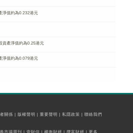
資產淨值約為0.232港元
每股資產淨值約為0.25港元
資產淨值約為0.079港元
者關係
|
版權聲明
|
重要聲明
|
私隱政策
|
聯絡我們
券市場周刊
|
壹財信
|
權衡財經
|
攬富財經
|
更多...