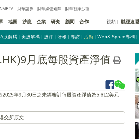
INMETA
財華證券
財華
媒體矩陣
財華
智庫沙龍
單
地圖
沙龍
企業
研究
顧問
合作
視頻
財經速
A股解碼
美股解碼
股評
研報
專訪
活動
Web3 Space專欄
3.HK)9月底每股資產淨值
於2025年9月30日之未經審計每股資產淨值為5.612美元
港交所原文