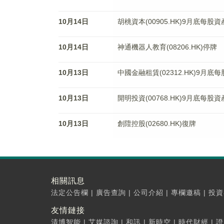
10月14日
胡桃資本(00905.HK)9月底每股
10月14日
神通機器人教育(08206.HK)停牌
10月13日
中國金融租賃(02312.HK)9月底
10月13日
開明投資(00768.HK)9月底每股
10月13日
創陞控股(02680.HK)復牌
相關訊息
法定公告欄
|
廣告查詢
|
公司介紹
|
專欄邀稿
|
投資
友情鏈接
清博智能
|
艾媒諮詢
|
和訊
|
新時空
|
時代財經
|
證