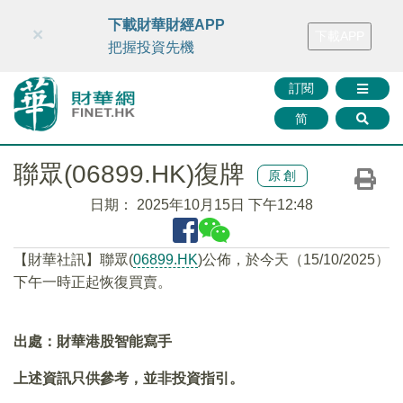
財華智庫網
FINTV
FINMETA
財華證券
媒體矩陣
下載財華財經APP
×
下載APP
智庫沙龍
聯絡我們
把握投資先機
訂閱
简
聯眾(06899.HK)復牌
原創
日期：
2025年10月15日 下午12:48
【財華社訊】聯眾(
06899.HK
)公佈，於今天（15/10/2025）
下午一時正起恢復買賣。
出處：財華港股智能寫手
上述資訊只供參考，並非投資指引。