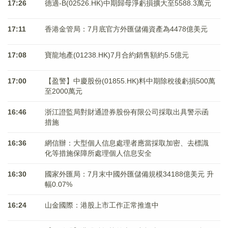
17:26
德適-B(02526.HK)中期歸母淨虧損擴大至5588.3萬元
17:11
香港金管局：7月底官方外匯儲備資產為4478億美元
17:08
寶龍地產(01238.HK)7月合約銷售額約5.5億元
17:00
【盈警】中慶股份(01855.HK)料中期除稅後虧損500萬
至2000萬元
16:46
浙江證監局對財通證券股份有限公司採取出具警示函
措施
16:36
網信辦：大型個人信息處理者應當採取加密、去標識
化等措施保障所處理個人信息安全
16:30
國家外匯局：7月末中國外匯儲備規模34188億美元 升
幅0.07%
16:24
山金國際：港股上市工作正常推進中