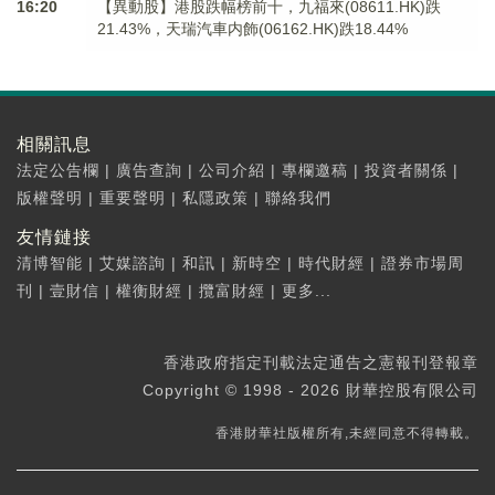
16:20
【異動股】港股跌幅榜前十，九福來(08611.HK)跌
21.43%，天瑞汽車内飾(06162.HK)跌18.44%
相關訊息
法定公告欄
|
廣告查詢
|
公司介紹
|
專欄邀稿
|
投資者關係
|
版權聲明
|
重要聲明
|
私隱政策
|
聯絡我們
友情鏈接
清博智能
|
艾媒諮詢
|
和訊
|
新時空
|
時代財經
|
證券市場周
刊
|
壹財信
|
權衡財經
|
攬富財經
|
更多...
香港政府指定刊載法定通告之憲報刊登報章
Copyright © 1998 - 2026 財華控股有限公司
香港財華社版權所有,未經同意不得轉載。