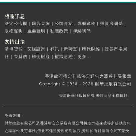
相關訊息
法定公告欄
|
廣告查詢
|
公司介紹
|
專欄邀稿
|
投資者關係
|
版權聲明
|
重要聲明
|
私隱政策
|
聯絡我們
友情鏈接
清博智能
|
艾媒諮詢
|
和訊
|
新時空
|
時代財經
|
證券市場周
刊
|
壹財信
|
權衡財經
|
攬富財經
|
更多...
香港政府指定刊載法定通告之憲報刊登報章
Copyright © 1998 - 2026 財華控股有限公司
香港財華社版權所有,未經同意不得轉載。
免責聲明：
財華控股有限公司及香港聯合交易所有限公司將盡力確保彼等所提供資料
之準確性及可靠性,但並不保證資料絕對無誤,資料如有錯漏而令閣下蒙受