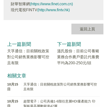
財華智庫網
(https://www.finet.com.cn)
現代電視FINTV
(http://www.fintv.hk)
返回上頁
上一篇新聞
下一篇新聞
天孚通信：目前關稅政策
溫氏股份：目前公司養豬
對公司銷售業務影響可控
業務合作農戶委託代養費
且有限
平均為200-250元/頭
相關文章
10月15
天孚通信：目前關稅政策對公司銷售業務影響可控
日
且有限
10月15
超聲電子：公司具備1-6階任意層HDI量產能力 印
日
製板最高層數能達42層