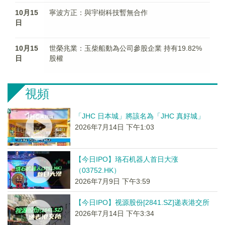
10月15
寧波方正：與宇樹科技暫無合作
日
10月15
世榮兆業：玉柴船動為公司參股企業 持有19.82%
日
股權
視頻
「JHC 日本城」將該名為「JHC 真好城」
2026年7月14日 下午1:03
【今日IPO】珞石机器人首日大涨
（03752.HK）
2026年7月9日 下午3:59
【今日IPO】视源股份[2841.SZ]递表港交所
2026年7月14日 下午3:34