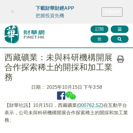
財華智庫網
FINTV
FINMETA
財華證券
媒體矩陣
下載財華財經APP
×
下載APP
智庫沙龍
聯絡我們
把握投資先機
訂閱
简
西藏礦業：未與科研機構開展
合作探索稀土的開採和加工業
務
日期：
2025年10月15日 下午3:58
【財華社訊】10月15日，西藏礦業(
000762.SZ
)在互動平台
表示，公司未與科研機構開展合作探索稀土的開採和加工業
務。