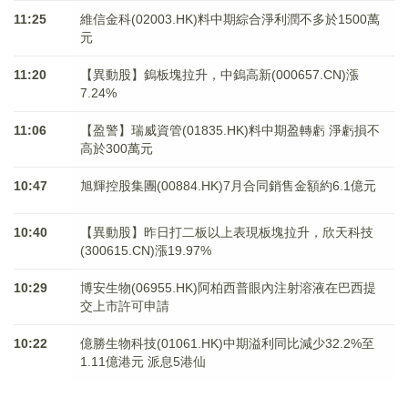
11:25
維信金科(02003.HK)料中期綜合淨利潤不多於1500萬
元
11:20
【異動股】鎢板塊拉升，中鎢高新(000657.CN)漲
7.24%
11:06
【盈警】瑞威資管(01835.HK)料中期盈轉虧 淨虧損不
高於300萬元
10:47
旭輝控股集團(00884.HK)7月合同銷售金額約6.1億元
10:40
【異動股】昨日打二板以上表現板塊拉升，欣天科技
(300615.CN)漲19.97%
10:29
博安生物(06955.HK)阿柏西普眼內注射溶液在巴西提
交上市許可申請
10:22
億勝生物科技(01061.HK)中期溢利同比減少32.2%至
1.11億港元 派息5港仙