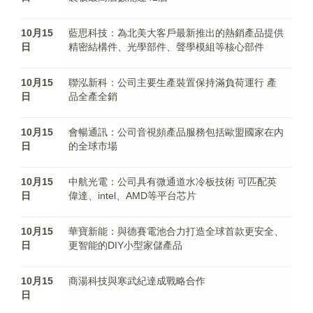
10月15
藍思科技：為北美大客戶最新推出的熱銷產品提供
日
精密結構件、光學部件、聲學模組等核心部件
10月15
聯泓新科：公司主要生產裝置保持滿負荷運行 產
日
品全產全銷
10月15
會暢通訊：公司音視頻產品服務包括歐盟國家在内
日
的全球市場
10月15
中航光電：公司具有微通道水冷板技術 可匹配英
日
偉達、intel、AMD等平台芯片
10月15
華寶新能：與德賽電池合力打造全球首款更安全、
日
更智能的DIY小型家儲產品
10月15
商湯科技與寒武紀達成戰略合作
日