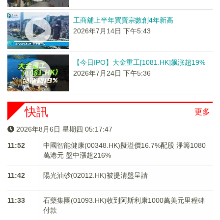
工商舖上半年買賣宗數創4年新高
2026年7月14日 下午5:43
【今日IPO】大金重工[1081.HK]飙涨超19%
2026年7月24日 下午5:36
快訊
更多
2026年8月6日 星期四 05:17:48
11:52
中國智能健康(00348.HK)擬溢價16.7%配股 淨籌1080
萬港元 ​​​​​​​盤中漲超216%
11:42
陽光油砂(02012.HK)被提清盤呈請
11:33
石藥集團(01093.HK)收到阿斯利康1000萬美元里程碑
付款