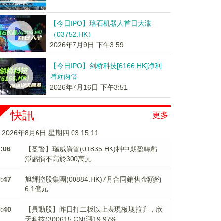
【今日IPO】珞石机器人首日大涨
（03752.HK）
2026年7月9日 下午3:59
【今日IPO】剑桥科技[6166.HK]净利
增近两倍
2026年7月16日 下午3:51
快訊
更多
2026年8月6日 星期四 03:15:11
1:06
【盈警】瑞威資管(01835.HK)料中期盈轉虧
淨虧損不高於300萬元
0:47
旭輝控股集團(00884.HK)7月合同銷售金額約
6.1億元
0:40
【異動股】昨日打二板以上表現板塊拉升，欣
天科技(300615.CN)漲19.97%