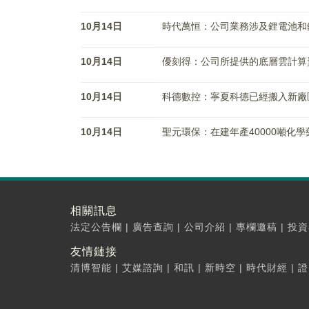
10月14日
時代萬恒：公司業務涉及鋰電池和
10月14日
優刻得：公司所提供的底層雲計算
10月14日
科德數控：寧夏科德已經搬入新廠
10月14日
聖元環保：在建年產40000噸化
相關訊息
法定公告欄
|
廣告查詢
|
公司介紹
|
專欄邀稿
|
投資
友情鏈接
清博智能
|
艾媒諮詢
|
和訊
|
新時空
|
時代財經
|
證