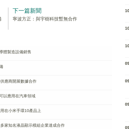
下一篇新聞
1
備
寧波方正：與宇樹科技暫無合作
1
1
導體製造設備銷售
0
備
0
質供應商開展數據合作
可以應用在汽車領域
0
應用在小米手環10產品上
與多家知名液晶顯示模組企業達成合作
0