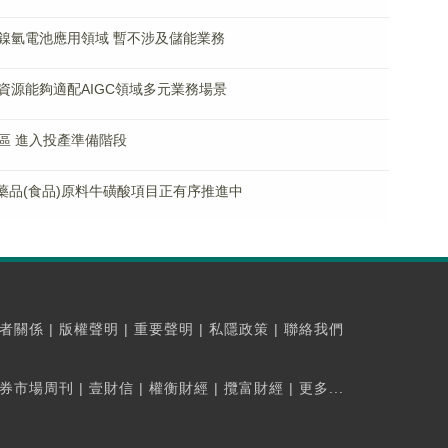
鎳氫電池應用領域 暫不涉及儲能業務
資源能夠適配AIGC領域多元業務場景
區 進入投產準備階段
學藥品(食品)原料牛磺酸項目正有序推進中
者關係
|
版權聲明
|
重要聲明
|
私隱政策
|
聯絡我們
券市場周刊
|
壹財信
|
權衡財經
|
攬富財經
|
更多...