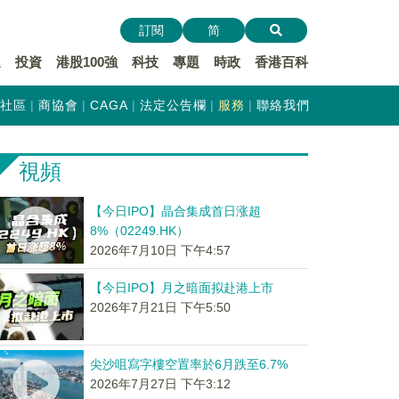
訂閱
简
遞
投資
港股100強
科技
專題
時政
香港百科
社區
商協會
CAGA
法定公告欄
服務
聯絡我們
視頻
【今日IPO】晶合集成首日涨超
8%（02249.HK）
2026年7月10日 下午4:57
【今日IPO】月之暗面拟赴港上市
2026年7月21日 下午5:50
尖沙咀寫字樓空置率於6月跌至6.7%
2026年7月27日 下午3:12