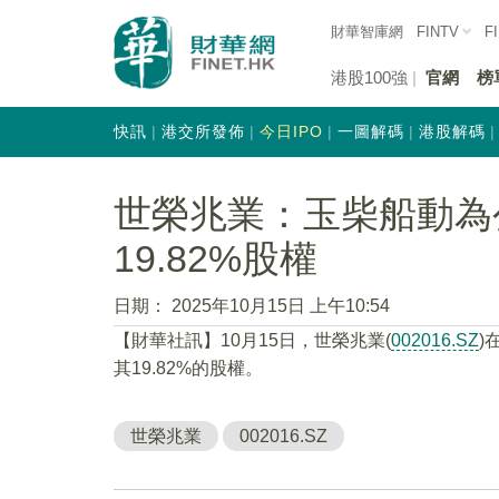
財華智庫網
FINTV
F
港股100強
官網
榜
快訊
港交所發佈
今日IPO
一圖解碼
港股解碼
世榮兆業：玉柴船動為
19.82%股權
日期：
2025年10月15日 上午10:54
【財華社訊】10月15日，世榮兆業(
002016.SZ
)
其19.82%的股權。
世榮兆業
002016.SZ