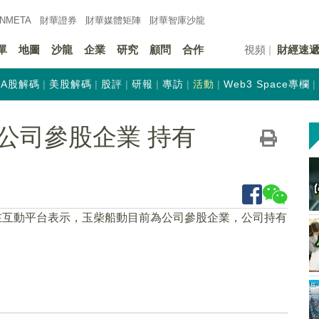
INMETA
財華證券
財華
媒體矩陣
財華
智庫沙龍
單
地圖
沙龍
企業
研究
顧問
合作
視頻
財經速
A股解碼
美股解碼
股評
研報
專訪
活動
Web3 Space專欄
公司參股企業 持有
在互動平台表示，玉柴船動目前為公司參股企業，公司持有