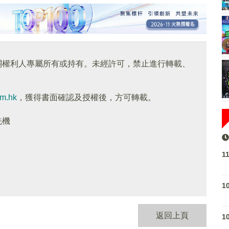
關權利人專屬所有或持有。未經許可，禁止進行轉載、
om.hk
，獲得書面確認及授權後，方可轉載。
先機
1
1
返回上頁
1