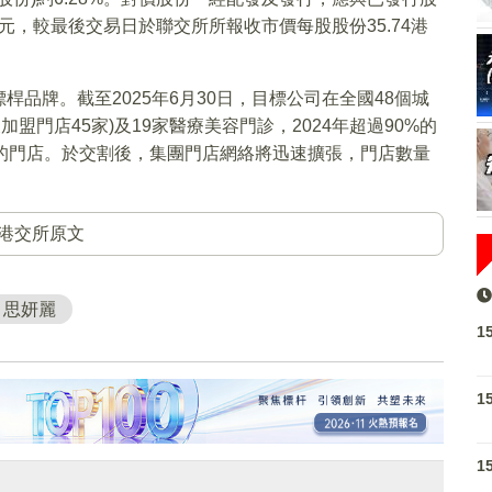
港元，較最後交易日於聯交所所報收市價每股股份35.74港
品牌。截至2025年6月30日，目標公司在全國48個城
加盟門店45家)及19家醫療美容門診，2024年超過90%的
的門店。於交割後，集團門店網絡將迅速擴張，門店數量
。
港交所原文
思妍麗
1
1
1