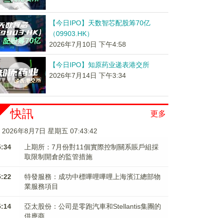
【今日IPO】天数智芯配股筹70亿
（09903.HK）
2026年7月10日 下午4:58
【今日IPO】知原药业递表港交所
2026年7月14日 下午3:34
快訊
更多
2026年8月7日 星期五 07:43:42
5:34
上期所：7月份對11個實際控制關系賬戶組採
取限制開倉的監管措施
5:22
特發服務：成功中標嗶哩嗶哩上海濱江總部物
業服務項目
5:14
亞太股份：公司是零跑汽車和Stellantis集團的
供應商