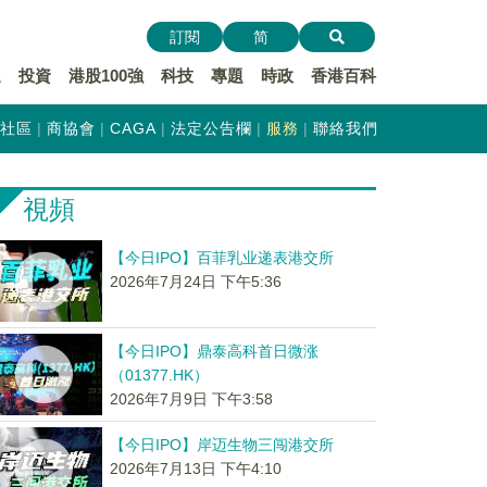
訂閱
简
遞
投資
港股100強
科技
專題
時政
香港百科
社區
商協會
CAGA
法定公告欄
服務
聯絡我們
視頻
【今日IPO】百菲乳业递表港交所
2026年7月24日 下午5:36
【今日IPO】鼎泰高科首日微涨
（01377.HK）
2026年7月9日 下午3:58
【今日IPO】岸迈生物三闯港交所
2026年7月13日 下午4:10