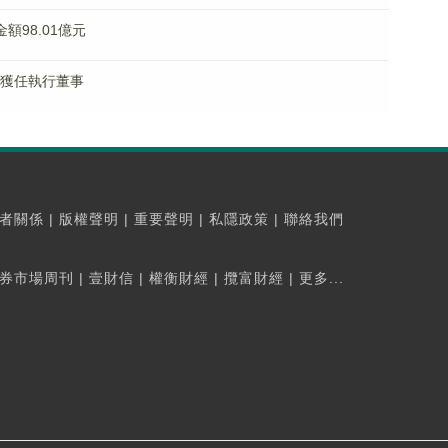
金額98.01億元
子棟獲任執行董事
者關係
|
版權聲明
|
重要聲明
|
私隱政策
|
聯絡我們
券市場周刊
|
壹財信
|
權衡財經
|
攬富財經
|
更多...