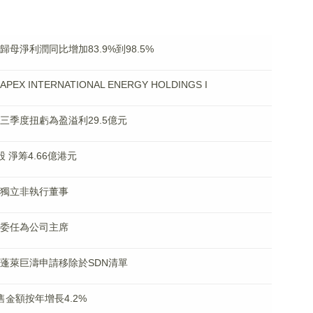
度歸母淨利潤同比增加83.9%到98.5%
X INTERNATIONAL ENERGY HOLDINGS I
料前三季度扭虧為盈溢利29.5億元
股 淨筹4.66億港元
獲任獨立非執行董事
將獲委任為公司主席
附屬蓬萊巨濤申請移除於SDN清單
銷售金額按年增長4.2%