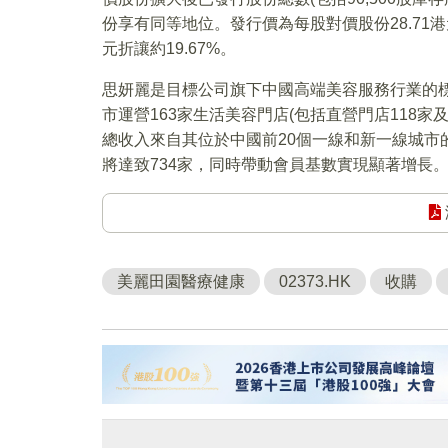
份享有同等地位。發行價為每股對價股份28.71
元折讓約19.67%。
思妍麗是目標公司旗下中國高端美容服務行業的標桿
市運營163家生活美容門店(包括直營門店118家及
總收入來自其位於中國前20個一線和新一線城市
將達致734家，同時帶動會員基數實現顯著增長
美麗田園醫療健康
02373.HK
收購