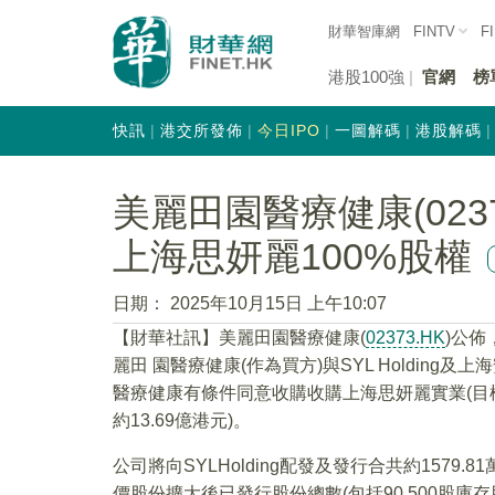
財華智庫網
FINTV
F
港股100強
官網
榜
快訊
港交所發佈
今日IPO
一圖解碼
港股解碼
美麗田園醫療健康(0237
上海思妍麗100%股權
日期：
2025年10月15日 上午10:07
【財華社訊】美麗田園醫療健康(
02373.HK
)公佈
麗田 園醫療健康(作為買方)與SYL Holdin
醫療健康有條件同意收購收購上海思妍麗實業(目標公
約13.69億港元)。
公司將向SYLHolding配發及發行合共約157
價股份擴大後已發行股份總數(包括90,500股庫