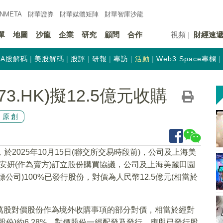
INMETA
財華證券
財華
媒體矩陣
財華
智庫沙龍
單
地圖
沙龍
企業
研究
顧問
合作
視頻
財經速
A股解碼
美股解碼
股評
研報
專訪
活動
Web3 Space專欄
3.HK)擬12.5億元收購
原創
，於2025年10月15日(聯交所交易時段前)，公司及上海美
g及上海安妍(作為賣方)訂立股份購買協議，公司及上海美麗田園
司)100%已發行股份，對價為人民幣12.5億元(相當於
9.81萬股對價股份作為境外收購事項的部分對價，相當於經對
存股份)約6.28%。對價股份一經配發及發行，應與已發行股