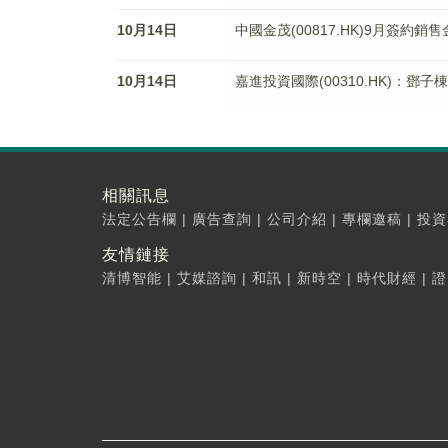
10月14日
中國金茂(00817.HK)9月簽約銷售
10月14日
嘉進投資國際(00310.HK)：鄧
相關訊息
法定公告欄
|
廣告查詢
|
公司介紹
|
專欄邀稿
|
投資
友情鏈接
清博智能
|
艾媒諮詢
|
和訊
|
新時空
|
時代財經
|
證