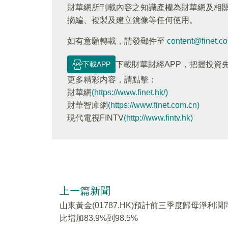
財華網所刊載內容之知識產權為財華網及相
摘編、複製及建立鏡像等任何使用。
如有意願轉載，請發郵件至
content@finet.c
下載APP
下載財華財經APP，把握投資
更多精彩内容，請點擊：
財華網
(https://www.finet.hk/)
財華智庫網
(https://www.finet.com.cn)
現代電視FINTV
(http://www.fintv.hk)
上一篇新聞
山東黃金(01787.HK)預計前三季度歸母淨利潤
比增加83.9%到98.5%