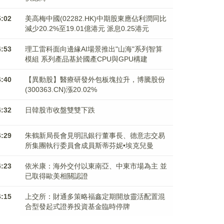
5:02
美高梅中國(02282.HK)中期股東應佔利潤同比
減少20.2%至19.01億港元 派息0.25港元
4:53
理工雷科面向邊緣AI場景推出"山海"系列智算
模組 系列產品基於國產CPU與GPU構建
4:40
【異動股】醫療研發外包板塊拉升，博騰股份
(300363.CN)漲20.02%
4:32
日韓股市收盤雙雙下跌
4:29
朱鶴新局長會見明訊銀行董事長、德意志交易
所集團執行委員會成員斯蒂芬妮•埃克兒曼
4:23
依米康：海外交付以東南亞、中東市場為主 並
已取得歐美相關認證
4:15
上交所：財通多策略福鑫定期開放靈活配置混
合型發起式證券投資基金臨時停牌