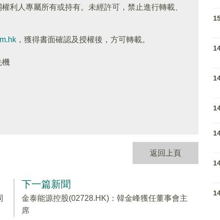
關權利人專屬所有或持有。未經許可，禁止進行轉載、
1
om.hk
，獲得書面確認及授權後，方可轉載。
1
先機
1
1
1
返回上頁
1
下一篇新聞
1
同
金泰能源控股(02728.HK)：韓金峰獲任董事會主
席