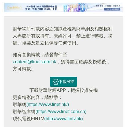
財華網所刊載內容之知識產權為財華網及相關權利
人專屬所有或持有。未經許可，禁止進行轉載、摘
編、複製及建立鏡像等任何使用。
如有意願轉載，請發郵件至
content@finet.com.hk
，獲得書面確認及授權後，
方可轉載。
下載APP
下載財華財經APP，把握投資先機
更多精彩内容，請點擊：
財華網
(https://www.finet.hk/)
財華智庫網
(https://www.finet.com.cn)
現代電視FINTV
(http://www.fintv.hk)