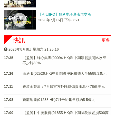
【今日IPO】铂科电子递表港交所
2026年7月16日 下午3:50
快訊
更多
2026年8月8日 星期六 21:25:16
17:35
【盈警】綠心集團(00094.HK)料中期淨虧損同比收窄
不少於85%
17:26
德適-B(02526.HK)中期歸母淨虧損擴大至5588.3萬元
17:11
香港金管局：7月底官方外匯儲備資產為4478億美元
17:08
寶龍地產(01238.HK)7月合約銷售額約5.5億元
17:00
【盈警】中慶股份(01855.HK)料中期除稅後虧損500萬