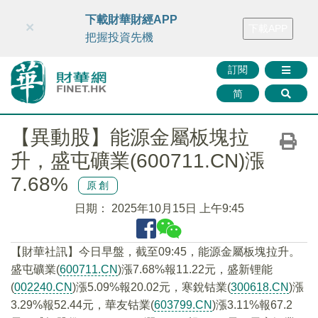
財華智庫網
FINTV
FINMETA
財華證券
媒體矩陣
下載財華財經APP
×
下載APP
智庫沙龍
聯絡我們
把握投資先機
訂閱
简
【異動股】能源金屬板塊拉
升，盛屯礦業(600711.CN)漲
7.68%
原創
日期：
2025年10月15日 上午9:45
【財華社訊】今日早盤，截至09:45，能源金屬板塊拉升。
盛屯礦業(
600711.CN
)漲7.68%報11.22元，盛新锂能
(
002240.CN
)漲5.09%報20.02元，寒銳钴業(
300618.CN
)漲
3.29%報52.44元，華友钴業(
603799.CN
)漲3.11%報67.2