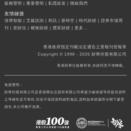
版權聲明
|
重要聲明
|
私隱政策
|
聯絡我們
友情鏈接
清博智能
|
艾媒諮詢
|
和訊
|
新時空
|
時代財經
|
證券市場周
刊
|
壹財信
|
權衡財經
|
攬富財經
|
更多...
香港政府指定刊載法定通告之憲報刊登報章
Copyright © 1998 - 2026 財華控股有限公司
香港財華社版權所有,未經同意不得轉載。
免責聲明：
財華控股有限公司及香港聯合交易所有限公司將盡力確保彼等所提供資料
之準確性及可靠性,但並不保證資料絕對無誤,資料如有錯漏而令閣下蒙受
損失,本公司概不負責。