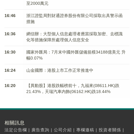
至2000萬元
16:46
浙江證監局對財通證券股份有限公司採取出具警示函
措施
16:36
網信辦：大型個人信息處理者應當採取加密、去標識
化等措施保障所處理個人信息安全
16:30
國家外匯局：7月末中國外匯儲備規模34188億美元 升
幅0.07%
16:24
山金國際：港股上市工作正常推進中
16:20
【異動股】港股跌幅榜前十，九福來(08611.HK)跌
21.43%，天瑞汽車内飾(06162.HK)跌18.44%
相關訊息
法定公告欄
|
廣告查詢
|
公司介紹
|
專欄邀稿
|
投資者關係
|