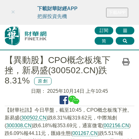
財華智庫網
FINTV
FINMETA
財華證券
媒體矩陣
下載財華財經APP
×
下載APP
智庫沙龍
聯絡我們
把握投資先機
訂閱
简
【異動股】CPO概念板塊下
挫，新易盛(300502.CN)跌
8.31%
原創
日期：
2025年10月14日 上午10:45
【財華社訊】今日早盤，截至10:45，CPO概念板塊下挫。
新易盛(
300502.CN
)跌8.31%報319.62元，中際旭創
(
300308.CN
)跌6.18%報353.69元，通富微電(
002156.CN
)
跌6.09%報44.11元，匯綠生態(
001267.CN
)跌5.51%報