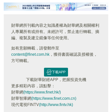
財華網所刊載內容之知識產權為財華網及相關權利
人專屬所有或持有。未經許可，禁止進行轉載、摘
編、複製及建立鏡像等任何使用。
如有意願轉載，請發郵件至
content@finet.com.hk
，獲得書面確認及授權後，
方可轉載。
下載APP
下載財華財經APP，把握投資先機
更多精彩内容，請點擊：
財華網
(https://www.finet.hk/)
財華智庫網
(https://www.finet.com.cn)
現代電視FINTV
(http://www.fintv.hk)