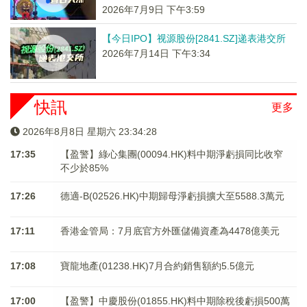
2026年7月9日 下午3:59
【今日IPO】视源股份[2841.SZ]递表港交所
2026年7月14日 下午3:34
快訊
更多
2026年8月8日 星期六 23:34:29
17:35
【盈警】綠心集團(00094.HK)料中期淨虧損同比收窄
不少於85%
17:26
德適-B(02526.HK)中期歸母淨虧損擴大至5588.3萬元
17:11
香港金管局：7月底官方外匯儲備資產為4478億美元
17:08
寶龍地產(01238.HK)7月合約銷售額約5.5億元
17:00
【盈警】中慶股份(01855.HK)料中期除稅後虧損500萬