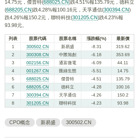
14.75元，傑普特(
688025.CN
)跌4.51%報135.79元，德科立
(
688205.CN
)跌4.28%報100.16元，天孚通信(
300394.CN
)
跌4.26%報150.2元，聯特科技(
301205.CN
)跌4.23%報
93.98元。
列表
股票代碼
股票名稱
漲跌幅(%)
最新價
1
300502.CN
新易盛
-8.31
319.62
2
300308.CN
中際旭創
-6.18
353.69
3
002156.CN
通富微電
-6.09
44.11
4
001267.CN
匯綠生態
-5.51
14.75
5
688025.CN
傑普特
-4.51
135.79
6
688205.CN
德科立
-4.28
100.16
7
300394.CN
天孚通信
-4.26
150.2
8
301205.CN
聯特科技
-4.23
93.98
CPO概念
新易盛
300502.CN