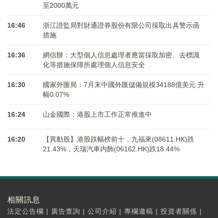
至2000萬元
16:46
浙江證監局對財通證券股份有限公司採取出具警示函
措施
16:36
網信辦：大型個人信息處理者應當採取加密、去標識
化等措施保障所處理個人信息安全
16:30
國家外匯局：7月末中國外匯儲備規模34188億美元 升
幅0.07%
16:24
山金國際：港股上市工作正常推進中
16:20
【異動股】港股跌幅榜前十，九福來(08611.HK)跌
21.43%，天瑞汽車内飾(06162.HK)跌18.44%
相關訊息
法定公告欄
|
廣告查詢
|
公司介紹
|
專欄邀稿
|
投資者關係
|