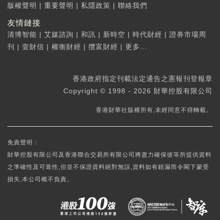
版權聲明
|
重要聲明
|
私隱政策
|
聯絡我們
友情鏈接
清博智能
|
艾媒諮詢
|
和訊
|
新時空
|
時代財經
|
證券市場周
刊
|
壹財信
|
權衡財經
|
攬富財經
|
更多...
香港政府指定刊載法定通告之憲報刊登報章
Copyright © 1998 - 2026 財華控股有限公司
香港財華社版權所有,未經同意不得轉載。
免責聲明：
財華控股有限公司及香港聯合交易所有限公司將盡力確保彼等所提供資料
之準確性及可靠性,但並不保證資料絕對無誤,資料如有錯漏而令閣下蒙受
損失,本公司概不負責。