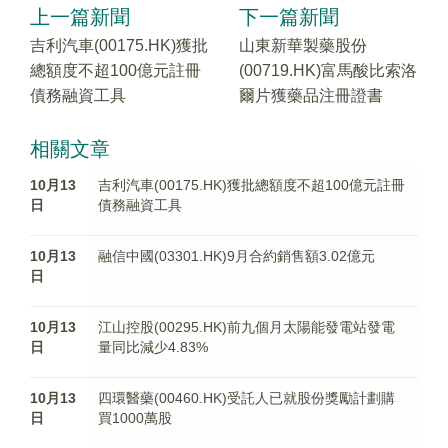
上一篇新聞
下一篇新聞
吉利汽車(00175.HK)獲批
山東新華製藥股份
總額度不超100億元註冊
(00719.HK)富馬酸比索洛
債務融資工具
爾片獲藥品注冊證書
相關文章
10月13
吉利汽車(00175.HK)獲批總額度不超100億元註冊
日
債務融資工具
10月13
融信中國(03301.HK)9月合約銷售額3.02億元
日
10月13
江山控股(00295.HK)前九個月太陽能發電站發電
日
量同比減少4.83%
10月13
四環醫藥(00460.HK)受託人已就股份獎勵計劃購
日
買1000萬股