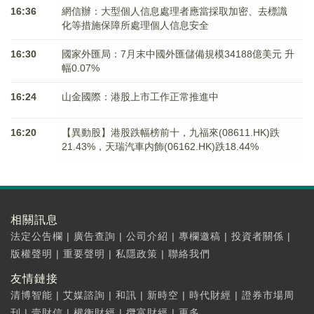
16:36
網信辦：大型個人信息處理者應當採取加密、去標識
化等措施保障所處理個人信息安全
16:30
國家外匯局：7月末中國外匯儲備規模34188億美元 升
幅0.07%
16:24
山金國際：港股上市工作正常推進中
16:20
【異動股】港股跌幅榜前十，九福來(08611.HK)跌
21.43%，天瑞汽車内飾(06162.HK)跌18.44%
相關訊息
法定公告欄
|
廣告查詢
|
公司介紹
|
專欄邀稿
|
投資者關係
|
版權聲明
|
重要聲明
|
私隱政策
|
聯絡我們
友情鏈接
清博智能
|
艾媒諮詢
|
和訊
|
新時空
|
時代財經
|
證券市場周
刊
|
壹財信
|
權衡財經
|
攬富財經
|
更多...