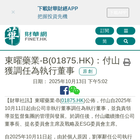
財華智庫網
FINTV
FINMETA
財華證券
媒體矩陣
下載財華財經APP
×
下載APP
智庫沙龍
聯絡我們
把握投資先機
訂閱
简
東曜藥業-B(01875.HK)：付山
獲調任為執行董事
原創
日期：
2025年10月13日 下午5:02
【財華社訊】東曜藥業-B(
01875.HK
)公佈，付山自2025年
10月11日起由公司非執行董事調任為執行董事，並負責領
導並監督集團的管理與發展。於調任後，付山繼續擔任公司
董事長、提名委員會主席及戰略及ESG委員會主席。
自2025年10月11日起，由於個人原因，劉軍辭任公司執行