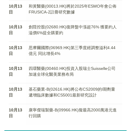
10月13
和黃醫藥(00013.HK)將於2025年ESMO年會公佈
日
FRUSICA-2註冊研究數據
10月13
創陞控股(02680.HK)復牌盤中漲超76% 獲要約人
日
溢價6%提全購要約
10月13
思摩爾國際(06969.HK)第三季度經調整溢利4.44
日
億元 同比增長4%
10月13
四環醫藥(00460.HK)投資入股瑞士Suisselle公司
日
加速全球化醫美業務布局
10月13
基石藥業-B(02616.HK)將公布CS2009的I期劑量
日
遞增臨床數據和CS5001最新研究設計
10月13
康寧傑瑞製藥-B(09966.HK)擬最高2000萬港元進
日
行回購