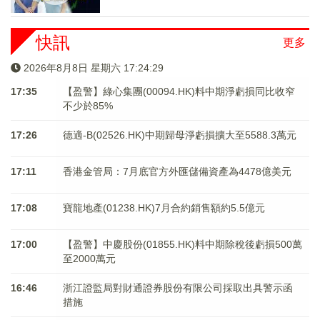
快訊
更多
2026年8月8日 星期六 17:24:30
17:35
【盈警】綠心集團(00094.HK)料中期淨虧損同比收窄
不少於85%
17:26
德適-B(02526.HK)中期歸母淨虧損擴大至5588.3萬元
17:11
香港金管局：7月底官方外匯儲備資產為4478億美元
17:08
寶龍地產(01238.HK)7月合約銷售額約5.5億元
17:00
【盈警】中慶股份(01855.HK)料中期除稅後虧損500萬
至2000萬元
16:46
浙江證監局對財通證券股份有限公司採取出具警示函
措施