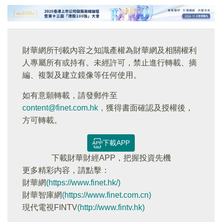
財華網所刊載內容之知識產權為財華網及相關權利
人專屬所有或持有。未經許可，禁止進行轉載、摘
編、複製及建立鏡像等任何使用。
如有意願轉載，請發郵件至
content@finet.com.hk
，獲得書面確認及授權後，
方可轉載。
下載APP
下載財華財經APP，把握投資先機
更多精彩内容，請點擊：
財華網
(https://www.finet.hk/)
財華智庫網
(https://www.finet.com.cn)
現代電視FINTV
(http://www.fintv.hk)