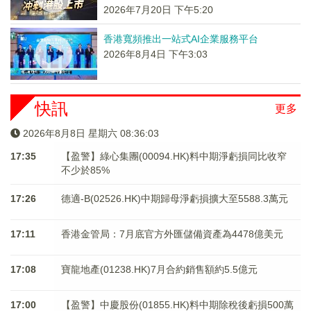
2026年7月20日 下午5:20
香港寬頻推出一站式AI企業服務平台
2026年8月4日 下午3:03
快訊
更多
2026年8月8日 星期六 08:36:03
17:35
【盈警】綠心集團(00094.HK)料中期淨虧損同比收窄
不少於85%
17:26
德適-B(02526.HK)中期歸母淨虧損擴大至5588.3萬元
17:11
香港金管局：7月底官方外匯儲備資產為4478億美元
17:08
寶龍地產(01238.HK)7月合約銷售額約5.5億元
17:00
【盈警】中慶股份(01855.HK)料中期除稅後虧損500萬