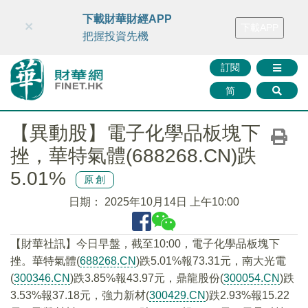
財華智庫網
FINTV
FINMETA
財華證券
媒體矩陣
下載財華財經APP
×
下載APP
智庫沙龍
聯絡我們
把握投資先機
訂閱
简
【異動股】電子化學品板塊下
挫，華特氣體(688268.CN)跌
5.01%
原創
日期：
2025年10月14日 上午10:00
【財華社訊】今日早盤，截至10:00，電子化學品板塊下
挫。華特氣體(
688268.CN
)跌5.01%報73.31元，南大光電
(
300346.CN
)跌3.85%報43.97元，鼎龍股份(
300054.CN
)跌
3.53%報37.18元，強力新材(
300429.CN
)跌2.93%報15.22