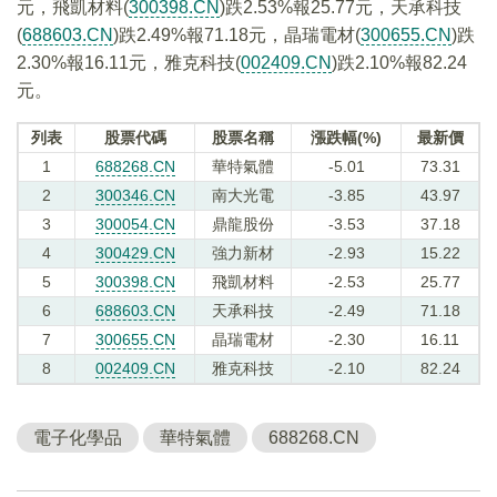
元，飛凱材料(
300398.CN
)跌2.53%報25.77元，天承科技
(
688603.CN
)跌2.49%報71.18元，晶瑞電材(
300655.CN
)跌
2.30%報16.11元，雅克科技(
002409.CN
)跌2.10%報82.24
元。
列表
股票代碼
股票名稱
漲跌幅(%)
最新價
1
688268.CN
華特氣體
-5.01
73.31
2
300346.CN
南大光電
-3.85
43.97
3
300054.CN
鼎龍股份
-3.53
37.18
4
300429.CN
強力新材
-2.93
15.22
5
300398.CN
飛凱材料
-2.53
25.77
6
688603.CN
天承科技
-2.49
71.18
7
300655.CN
晶瑞電材
-2.30
16.11
8
002409.CN
雅克科技
-2.10
82.24
電子化學品
華特氣體
688268.CN