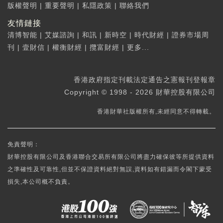
版權聲明
|
重要聲明
|
私隱政策
|
聯絡我們
友情鏈接
清博智能
|
艾媒諮詢
|
和訊
|
新時空
|
時代財經
|
證券市場周
刊
|
壹財信
|
權衡財經
|
攬富財經
|
更多...
香港政府指定刊載法定通告之憲報刊登報章
Copyright © 1998 - 2026 財華控股有限公司
香港財華社版權所有,未經同意不得轉載。
免責聲明：
財華控股有限公司及香港聯合交易所有限公司將盡力確保彼等所提供資料
之準確性及可靠性,但並不保證資料絕對無誤,資料如有錯漏而令閣下蒙受
損失,本公司概不負責。