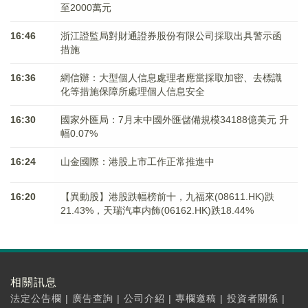
至2000萬元
16:46
浙江證監局對財通證券股份有限公司採取出具警示函
措施
16:36
網信辦：大型個人信息處理者應當採取加密、去標識
化等措施保障所處理個人信息安全
16:30
國家外匯局：7月末中國外匯儲備規模34188億美元 升
幅0.07%
16:24
山金國際：港股上市工作正常推進中
16:20
【異動股】港股跌幅榜前十，九福來(08611.HK)跌
21.43%，天瑞汽車内飾(06162.HK)跌18.44%
相關訊息
法定公告欄
|
廣告查詢
|
公司介紹
|
專欄邀稿
|
投資者關係
|