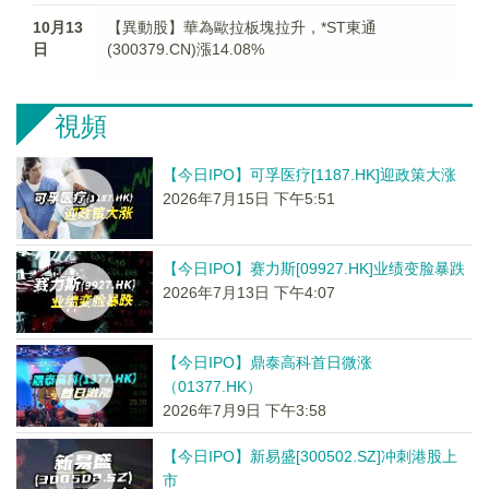
10月13
【異動股】華為歐拉板塊拉升，*ST東通
日
(300379.CN)漲14.08%
視頻
【今日IPO】可孚医疗[1187.HK]迎政策大涨
2026年7月15日 下午5:51
【今日IPO】赛力斯[09927.HK]业绩变脸暴跌
2026年7月13日 下午4:07
【今日IPO】鼎泰高科首日微涨
（01377.HK）
2026年7月9日 下午3:58
【今日IPO】新易盛[300502.SZ]冲刺港股上
市