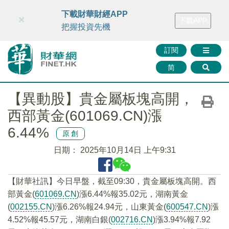
財華智庫網
FINTV
FINMETA
財華證券
媒體矩陣
下載財華財經APP
×
下載APP
智庫沙龍
聯絡我們
把握投資先機
訂閱
简
【異動股】貴金屬板塊高開，
西部黃金(601069.CN)漲
6.44%
原創
日期：
2025年10月14日 上午9:31
【財華社訊】今日早盤，截至09:30，貴金屬板塊高開。西
部黃金(
601069.CN
)漲6.44%報35.02元，湖南黃金
(
002155.CN
)漲6.26%報24.94元，山東黃金(
600547.CN
)漲
4.52%報45.57元，湖南白銀(
002716.CN
)漲3.94%報7.92