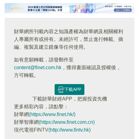
財華網所刊載內容之知識產權為財華網及相關權利
人專屬所有或持有。未經許可，禁止進行轉載、摘
編、複製及建立鏡像等任何使用。
如有意願轉載，請發郵件至
content@finet.com.hk
，獲得書面確認及授權後，
方可轉載。
下載APP
下載財華財經APP，把握投資先機
更多精彩内容，請點擊：
財華網
(https://www.finet.hk/)
財華智庫網
(https://www.finet.com.cn)
現代電視FINTV
(http://www.fintv.hk)