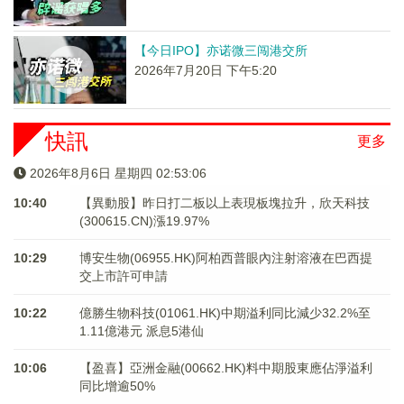
【今日IPO】亦诺微三闯港交所
2026年7月20日 下午5:20
快訊
更多
2026年8月6日 星期四 02:53:06
10:40
【異動股】昨日打二板以上表現板塊拉升，欣天科技
(300615.CN)漲19.97%
10:29
博安生物(06955.HK)阿柏西普眼內注射溶液在巴西提
交上市許可申請
10:22
億勝生物科技(01061.HK)中期溢利同比減少32.2%至
1.11億港元 派息5港仙
10:06
【盈喜】亞洲金融(00662.HK)料中期股東應佔淨溢利
同比增逾50%