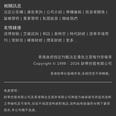
相關訊息
法定公告欄
|
廣告查詢
|
公司介紹
|
專欄邀稿
|
投資者關係
|
版權聲明
|
重要聲明
|
私隱政策
|
聯絡我們
友情鏈接
清博智能
|
艾媒諮詢
|
和訊
|
新時空
|
時代財經
|
證券市場周
刊
|
壹財信
|
權衡財經
|
攬富財經
|
更多...
香港政府指定刊載法定通告之憲報刊登報章
Copyright © 1998 - 2026 財華控股有限公司
香港財華社版權所有,未經同意不得轉載。
免責聲明：
財華控股有限公司及香港聯合交易所有限公司將盡力確保彼等所提供資料
之準確性及可靠性,但並不保證資料絕對無誤,資料如有錯漏而令閣下蒙受
損失,本公司概不負責。