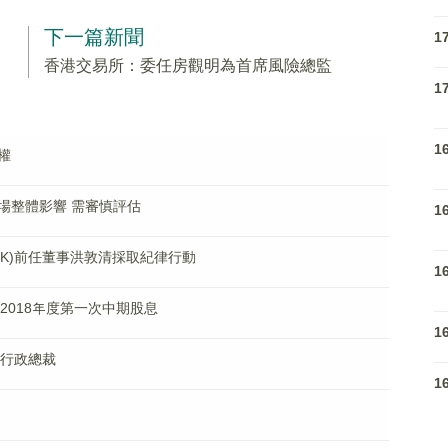
下一篇新聞
1
香港交易所：委任房觀明為首席風險總監
1
1
權
場整體影響 需審慎評估
1
.HK)前任董事洪敦清採取紀律行動
1
取的2018年度第一次中期股息
1
任行政總裁
1