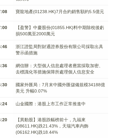
7:08
寶龍地產(01238.HK)7月合約銷售額約5.5億元
7:00
【盈警】中慶股份(01855.HK)料中期除稅後虧
損500萬至2000萬元
6:46
浙江證監局對財通證券股份有限公司採取出具
警示函措施
6:36
網信辦：大型個人信息處理者應當採取加密、
去標識化等措施保障所處理個人信息安全
6:30
國家外匯局：7月末中國外匯儲備規模34188億
美元 升幅0.07%
6:24
山金國際：港股上市工作正常推進中
6:20
【異動股】港股跌幅榜前十，九福來
(08611.HK)跌21.43%，天瑞汽車内飾
(06162.HK)跌18.44%