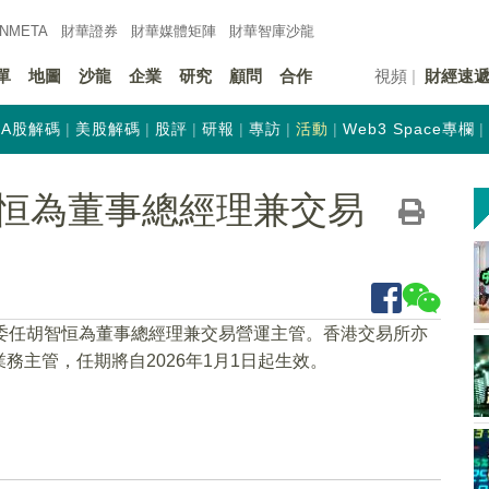
INMETA
財華證券
財華
媒體矩陣
財華
智庫沙龍
單
地圖
沙龍
企業
研究
顧問
合作
視頻
財經速
A股解碼
美股解碼
股評
研報
專訪
活動
Web3 Space專欄
恒為董事總經理兼交易
，委任胡智恒為董事總經理兼交易營運主管。香港交易所亦
主管，任期將自2026年1月1日起生效。