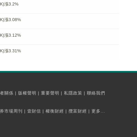
)漲3.2%
)漲3.08%
)漲3.12%
)漲3.31%
者關係
|
版權聲明
|
重要聲明
|
私隱政策
|
聯絡我們
券市場周刊
|
壹財信
|
權衡財經
|
攬富財經
|
更多...