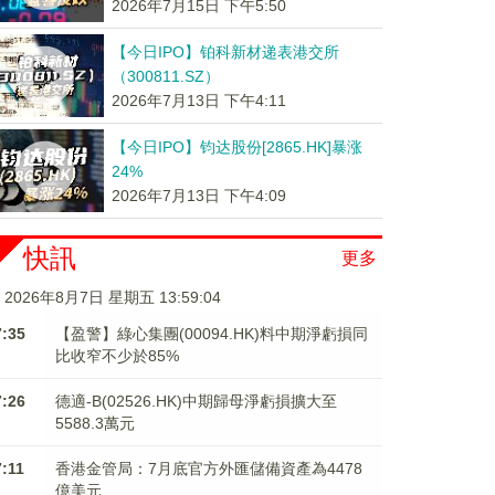
2026年7月15日 下午5:50
【今日IPO】铂科新材递表港交所
（300811.SZ）
2026年7月13日 下午4:11
【今日IPO】钧达股份[2865.HK]暴涨
24%
2026年7月13日 下午4:09
快訊
更多
2026年8月7日 星期五 13:59:04
7:35
【盈警】綠心集團(00094.HK)料中期淨虧損同
比收窄不少於85%
7:26
德適-B(02526.HK)中期歸母淨虧損擴大至
5588.3萬元
7:11
香港金管局：7月底官方外匯儲備資產為4478
億美元