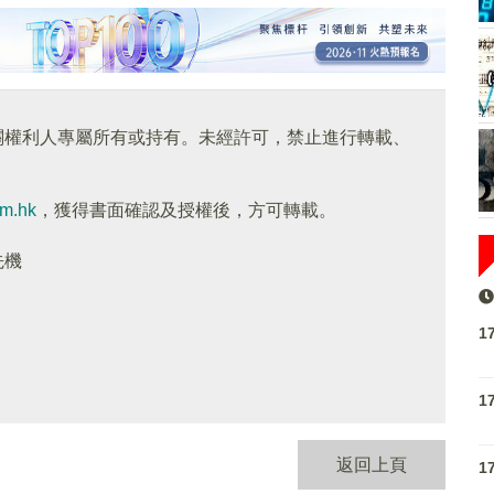
關權利人專屬所有或持有。未經許可，禁止進行轉載、
om.hk
，獲得書面確認及授權後，方可轉載。
先機
1
1
返回上頁
1