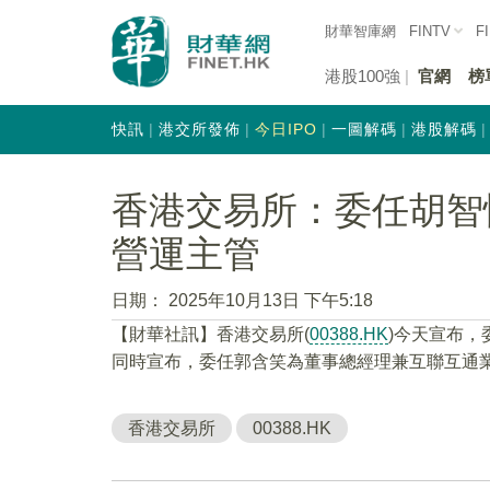
財華智庫網
FINTV
F
港股100強
官網
榜
快訊
港交所發佈
今日IPO
一圖解碼
港股解碼
香港交易所：委任胡智
營運主管
日期：
2025年10月13日 下午5:18
【財華社訊】香港交易所(
00388.HK
)今天宣布
同時宣布，委任郭含笑為董事總經理兼互聯互通業務
香港交易所
00388.HK