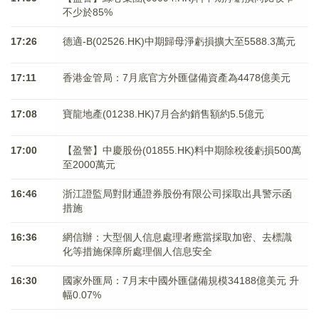
不少於85%
17:26
德適-B(02526.HK)中期歸母淨虧損擴大至5588.3萬元
17:11
香港金管局：7月底官方外匯儲備資產為4478億美元
17:08
寶龍地產(01238.HK)7月合約銷售額約5.5億元
17:00
【盈警】中慶股份(01855.HK)料中期除稅後虧損500萬
至2000萬元
16:46
浙江證監局對財通證券股份有限公司採取出具警示函
措施
16:36
網信辦：大型個人信息處理者應當採取加密、去標識
化等措施保障所處理個人信息安全
16:30
國家外匯局：7月末中國外匯儲備規模34188億美元 升
幅0.07%