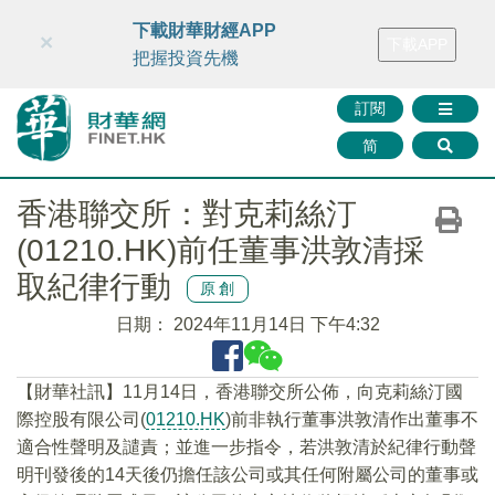
財華智庫網
FINTV
FINMETA
財華證券
媒體矩陣
下載財華財經APP
×
下載APP
智庫沙龍
聯絡我們
把握投資先機
訂閱
简
香港聯交所：對克莉絲汀
(01210.HK)前任董事洪敦清採
取紀律行動
原創
日期：
2024年11月14日 下午4:32
【財華社訊】11月14日，香港聯交所公佈，向克莉絲汀國
際控股有限公司(
01210.HK
)前非執行董事洪敦清作出董事不
適合性聲明及譴責；並進一步指令，若洪敦清於紀律行動聲
明刊發後的14天後仍擔任該公司或其任何附屬公司的董事或