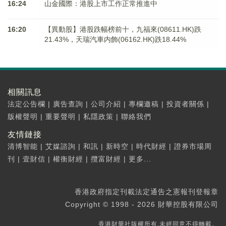
16:24
山金國際：港股上市工作正常推進中
16:20
【異動股】港股跌幅榜前十，九福來(08611.HK)跌
21.43%，天瑞汽車内飾(06162.HK)跌18.44%
相關訊息
法定公告欄
|
廣告查詢
|
公司介紹
|
專欄邀稿
|
投資者關係
|
版權聲明
|
重要聲明
|
私隱政策
|
聯絡我們
友情鏈接
清博智能
|
艾媒諮詢
|
和訊
|
新時空
|
時代財經
|
證券市場周
刊
|
壹財信
|
權衡財經
|
攬富財經
|
更多...
香港政府指定刊載法定通告之憲報刊登報章
Copyright © 1998 - 2026 財華控股有限公司
香港財華社版權所有,未經同意不得轉載。