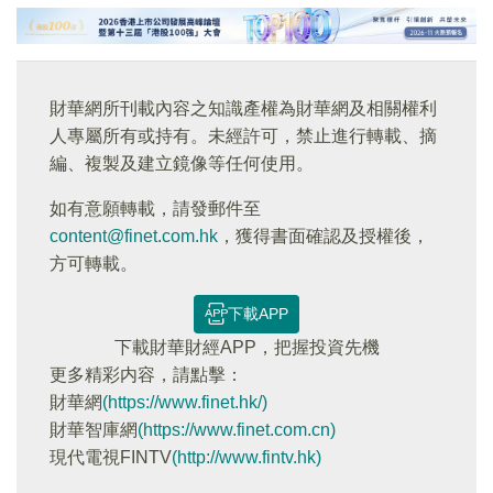
財華網所刊載內容之知識產權為財華網及相關權利
人專屬所有或持有。未經許可，禁止進行轉載、摘
編、複製及建立鏡像等任何使用。
如有意願轉載，請發郵件至
content@finet.com.hk
，獲得書面確認及授權後，
方可轉載。
下載APP
下載財華財經APP，把握投資先機
更多精彩内容，請點擊：
財華網
(https://www.finet.hk/)
財華智庫網
(https://www.finet.com.cn)
現代電視FINTV
(http://www.fintv.hk)