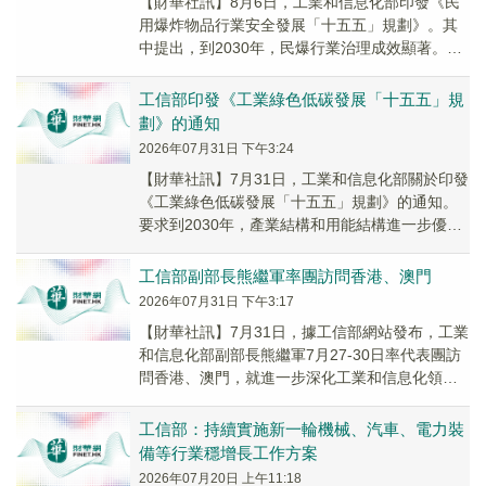
【財華社訊】8月6日，工業和信息化部印發《民
用爆炸物品行業安全發展「十五五」規劃》。其
中提出，到2030年，民爆行業治理成效顯著。企
業重組整合有序推進，產業集中度持續提高，形
成3...
工信部印發《工業綠色低碳發展「十五五」規
劃》的通知
2026年07月31日 下午3:24
【財華社訊】7月31日，工業和信息化部關於印發
《工業綠色低碳發展「十五五」規劃》的通知。
要求到2030年，產業結構和用能結構進一步優
化，工業領域二氧化碳排放量達到峰值，能源資
源利...
工信部副部長熊繼軍率團訪問香港、澳門
2026年07月31日 下午3:17
【財華社訊】7月31日，據工信部網站發布，工業
和信息化部副部長熊繼軍7月27-30日率代表團訪
問香港、澳門，就進一步深化工業和信息化領域
合作與港澳有關部門深入交流並簽署相關合作
文...
工信部：持續實施新一輪機械、汽車、電力裝
備等行業穩增長工作方案
2026年07月20日 上午11:18