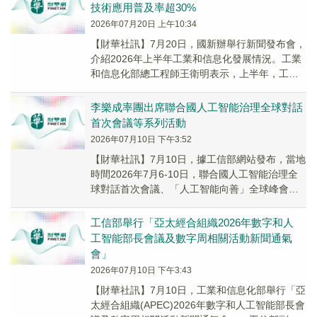
技術應用普及率超30%
2026年07月20日 上午10:34
【財華社訊】7月20日，國新辦舉行新聞發布會，
介紹2026年上半年工業和信息化發展情況。工業
和信息化部總工程師王衛明表示，上半年，工業
和信息化創新能力不斷增強。深化拓展「人工智
能...
李樂成率團出席聯合國人工智能治理全球對話
首次會議等系列活動
2026年07月10日 下午3:52
【財華社訊】7月10日，據工信部網站發布，當地
時間2026年7月6-10日，聯合國人工智能治理全
球對話首次會議、「人工智能向善」全球峰會和
2026年信息社會世界峰會論壇等系列活動...
工信部舉行「亞太經合組織2026年數字和人
工智能部長會議及數字周相關活動新聞通氣
會」
2026年07月10日 下午3:43
【財華社訊】7月10日，工業和信息化部舉行「亞
太經合組織(APEC)2026年數字和人工智能部長會