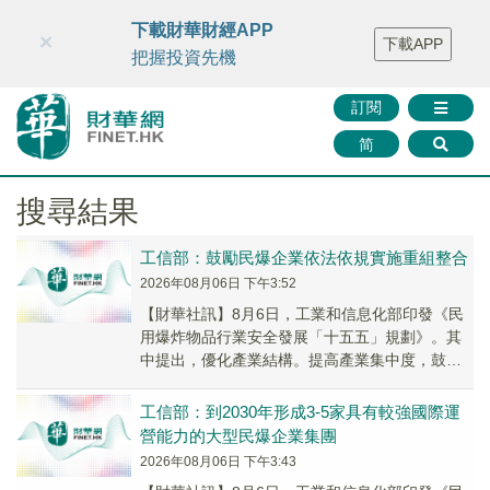
財華智庫網
FINTV
FINMETA
財華證券
媒體矩陣
下載財華財經APP
×
下載APP
智庫沙龍
聯絡我們
把握投資先機
訂閱
简
搜尋結果
工信部：鼓勵民爆企業依法依規實施重組整合
2026年08月06日 下午3:52
【財華社訊】8月6日，工業和信息化部印發《民
用爆炸物品行業安全發展「十五五」規劃》。其
中提出，優化產業結構。提高產業集中度，鼓勵
民爆企業依法依規實施重組整合。支持民爆企業
集團向產...
工信部：到2030年形成3-5家具有較強國際運
營能力的大型民爆企業集團
2026年08月06日 下午3:43