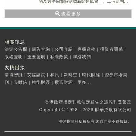
議及數字周相關活動新聞通氣會」。工信部副部
長熊繼軍在新聞通氣會現場介紹，經過前期...
查看更多
相關訊息
法定公告欄
|
廣告查詢
|
公司介紹
|
專欄邀稿
|
投資者關係
|
版權聲明
|
重要聲明
|
私隱政策
|
聯絡我們
友情鏈接
清博智能
|
艾媒諮詢
|
和訊
|
新時空
|
時代財經
|
證券市場周
刊
|
壹財信
|
權衡財經
|
攬富財經
|
更多...
香港政府指定刊載法定通告之憲報刊登報章
Copyright © 1998 - 2026 財華控股有限公司
香港財華社版權所有,未經同意不得轉載。