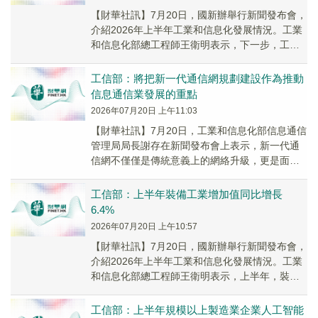
【財華社訊】7月20日，國新辦舉行新聞發布會，
介紹2026年上半年工業和信息化發展情況。工業
和信息化部總工程師王衛明表示，下一步，工信
部將全力推動裝備工業轉型升級。一是推動行業
實...
工信部：將把新一代通信網規劃建設作為推動
信息通信業發展的重點
2026年07月20日 上午11:03
【財華社訊】7月20日，工業和信息化部信息通信
管理局局長謝存在新聞發布會上表示，新一代通
信網不僅僅是傳統意義上的網絡升級，更是面向
智能時代數字信息基礎設施的一次關鍵革新。下
一步，...
工信部：上半年裝備工業增加值同比增長
6.4%
2026年07月20日 上午10:57
【財華社訊】7月20日，國新辦舉行新聞發布會，
介紹2026年上半年工業和信息化發展情況。工業
和信息化部總工程師王衛明表示，上半年，裝備
工業增加值同比增長6.4%，占規模以上工業比...
工信部：上半年規模以上製造業企業人工智能