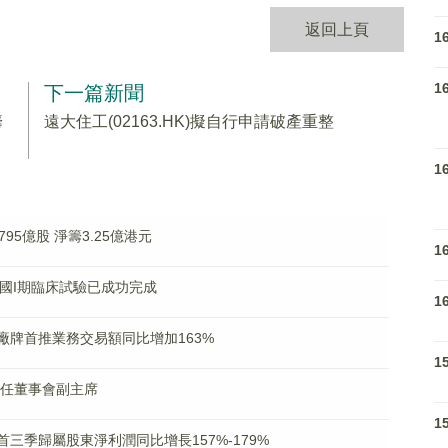
返回上頁
1
1
下一篇新聞
籌
遠大住工(02163.HK)擬自行申請破產重整
1
795億股 淨籌3.25億港元
1
01美國I期臨床試驗已成功完成
1
第三季廠牌首推業務交易額同比增加163%
1
好獲任董事會副主席
1
% 首三季歸屬股東淨利潤同比增長157%-179%