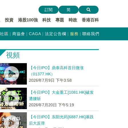
訂閱
简
遞
投資
港股100強
科技
專題
時政
香港百科
社區
商協會
CAGA
法定公告欄
服務
聯絡我們
視頻
【今日IPO】鼎泰高科首日微涨
（01377.HK）
2026年7月9日 下午3:58
【今日IPO】大金重工[1081.HK]破发
遭腰斩
2026年7月20日 下午5:19
【今日IPO】东阳光药[6887.HK]暴跌
后大反弹