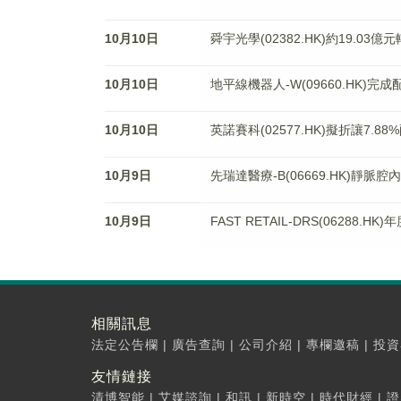
10月10日
舜宇光學(02382.HK)約19.0
10月10日
地平線機器人-W(09660.HK)完成
10月10日
英諾賽科(02577.HK)擬折讓7.88
10月9日
先瑞達醫療-B(06669.HK)靜脈
10月9日
FAST RETAIL-DRS(06288
相關訊息
法定公告欄
|
廣告查詢
|
公司介紹
|
專欄邀稿
|
投資
友情鏈接
清博智能
|
艾媒諮詢
|
和訊
|
新時空
|
時代財經
|
證