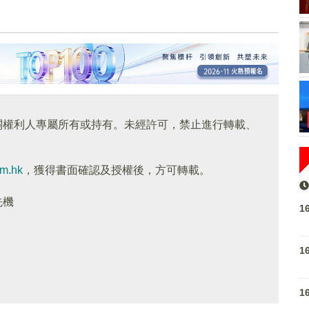
關權利人專屬所有或持有。未經許可，禁止進行轉載、
om.hk
，獲得書面確認及授權後，方可轉載。
先機
1
1
1