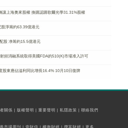
3億元轉讓上海奧來股權 換購認購歌爾光學31.31%股權
配股淨籌約63.39億港元
%配股 净筹約15.5億港元
腔內射頻消融系統取得美國FDA的510(K)市場准入許可
.HK)年度股東應佔溢利同比增長16.4% 10月10日復牌
者關係
|
版權聲明
|
重要聲明
|
私隱政策
|
聯絡我們
券市場周刊
|
壹財信
|
權衡財經
|
攬富財經
|
更多...