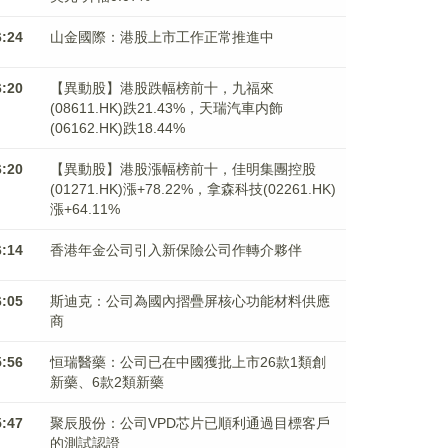
6:24
山金國際：港股上市工作正常推進中
6:20
【異動股】港股跌幅榜前十，九福來
(08611.HK)跌21.43%，天瑞汽車内飾
(06162.HK)跌18.44%
6:20
【異動股】港股漲幅榜前十，佳明集團控股
(01271.HK)漲+78.22%，拿森科技(02261.HK)
漲+64.11%
6:14
香港年金公司引入新保險公司作轉介夥伴
6:05
斯迪克：公司為國內摺疊屏核心功能材料供應
商
5:56
恒瑞醫藥：公司已在中國獲批上市26款1類創
新藥、6款2類新藥
5:47
聚辰股份：公司VPD芯片已順利通過目標客戶
的測試認證