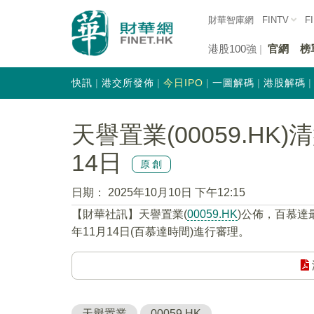
財華智庫網
FINTV
F
港股100強
官網
榜
快訊
港交所發佈
今日IPO
一圖解碼
港股解碼
天譽置業(00059.HK
14日
原創
日期：
2025年10月10日 下午12:15
【財華社訊】天譽置業(
00059.HK
)公佈，百慕達
年11月14日(百慕達時間)進行審理。
天譽置業
00059.HK