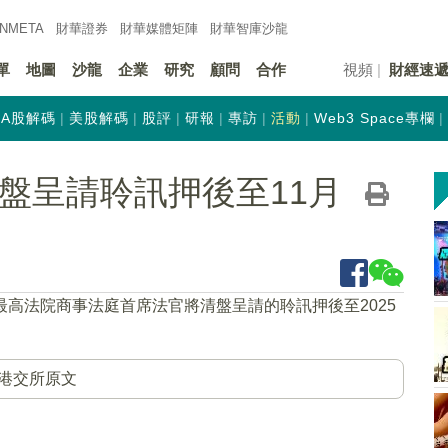
INMETA
財華證券
財華
媒體矩陣
財華
智庫沙龍
單
地圖
沙龍
企業
研究
顧問
合作
視頻
財經速
A股解碼
美股解碼
股評
研報
專訪
活動
Web3 Space專欄
)清盤呈請聆訊押後至11月
最高法院商事法庭首席法官將清盤呈請的聆訊押後至2025
港交所原文