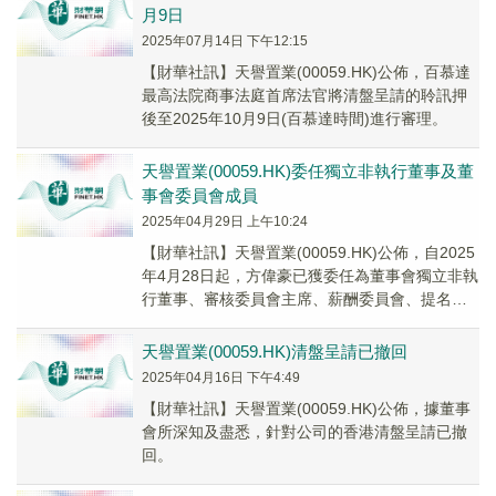
月9日
2025年07月14日 下午12:15
【財華社訊】天譽置業(00059.HK)公佈，百慕達
最高法院商事法庭首席法官將清盤呈請的聆訊押
後至2025年10月9日(百慕達時間)進行審理。
天譽置業(00059.HK)委任獨立非執行董事及董
事會委員會成員
2025年04月29日 上午10:24
【財華社訊】天譽置業(00059.HK)公佈，自2025
年4月28日起，方偉豪已獲委任為董事會獨立非執
行董事、審核委員會主席、薪酬委員會、提名委
員會及風險管理委員會各自成員；張頴...
天譽置業(00059.HK)清盤呈請已撤回
2025年04月16日 下午4:49
【財華社訊】天譽置業(00059.HK)公佈，據董事
會所深知及盡悉，針對公司的香港清盤呈請已撤
回。