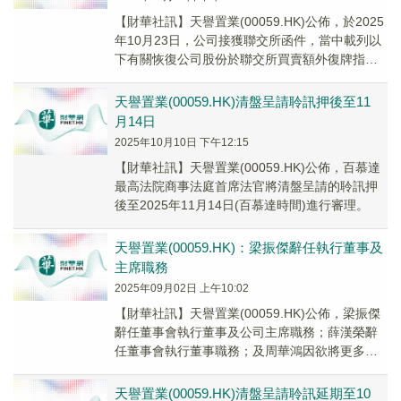
【財華社訊】天譽置業(00059.HK)公佈，於2025
年10月23日，公司接獲聯交所函件，當中載列以
下有關恢復公司股份於聯交所買賣額外復牌指
引，需重新遵守上市規則第3.28條。...
天譽置業(00059.HK)清盤呈請聆訊押後至11
月14日
2025年10月10日 下午12:15
【財華社訊】天譽置業(00059.HK)公佈，百慕達
最高法院商事法庭首席法官將清盤呈請的聆訊押
後至2025年11月14日(百慕達時間)進行審理。
天譽置業(00059.HK)：梁振傑辭任執行董事及
主席職務
2025年09月02日 上午10:02
【財華社訊】天譽置業(00059.HK)公佈，梁振傑
辭任董事會執行董事及公司主席職務；薛漢榮辭
任董事會執行董事職務；及周華鴻因欲將更多時
間投入其他個人事務而辭任董事會執行董事。
上...
天譽置業(00059.HK)清盤呈請聆訊延期至10