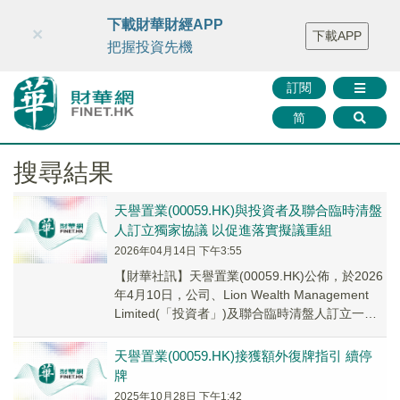
財華智庫網
FINTV
FINMETA
財華證券
媒體矩陣
下載財華財經APP
×
下載APP
智庫沙龍
聯絡我們
把握投資先機
訂閱
简
搜尋結果
天譽置業(00059.HK)與投資者及聯合臨時清盤
人訂立獨家協議 以促進落實擬議重組
2026年04月14日 下午3:55
​【財華社訊】天譽置業(00059.HK)公佈，於2026
年4月10日，公司、Lion Wealth Management
Limited(「投資者」)及聯合臨時清盤人訂立一份
獨...
天譽置業(00059.HK)接獲額外復牌指引 續停
牌
2025年10月28日 下午1:42