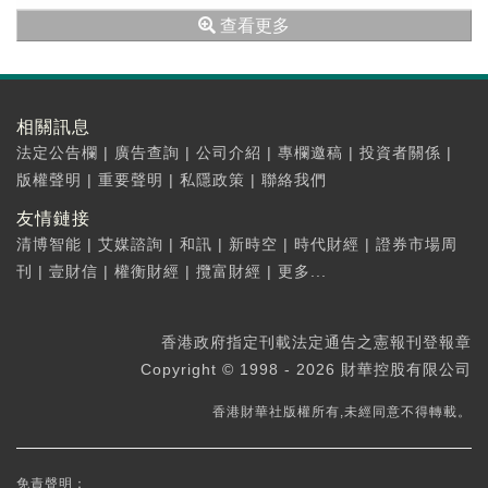
平現金及現金等價物正用於維持其基本經營活...
查看更多
相關訊息
法定公告欄
|
廣告查詢
|
公司介紹
|
專欄邀稿
|
投資者關係
|
版權聲明
|
重要聲明
|
私隱政策
|
聯絡我們
友情鏈接
清博智能
|
艾媒諮詢
|
和訊
|
新時空
|
時代財經
|
證券市場周
刊
|
壹財信
|
權衡財經
|
攬富財經
|
更多...
香港政府指定刊載法定通告之憲報刊登報章
Copyright © 1998 - 2026 財華控股有限公司
香港財華社版權所有,未經同意不得轉載。
免責聲明：