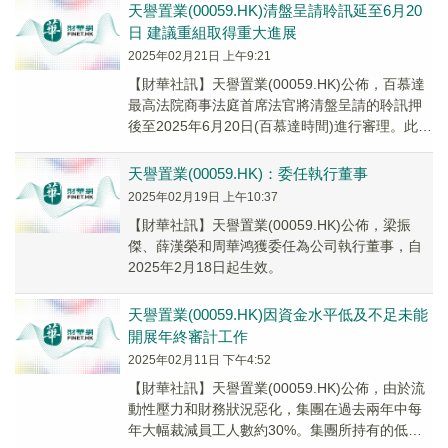
天譽置業(00059.HK)清盤呈請聆訊延至6月20
日 建議重組取得重大進展
2025年02月21日 上午9:21
【財華社訊】天譽置業(00059.HK)公佈，百慕達
最高法院商事法庭首席法官將清盤呈請的聆訊押
後至2025年6月20日(百慕達時間)進行審理。此
外，公司董事會宣佈建議重組取得重大...
天譽置業(00059.HK)：委任執行董事
2025年02月19日 上午10:37
【財華社訊】天譽置業(00059.HK)公佈，梁振
傑、薛漢榮和周華鸿獲委任為公司執行董事，自
2025年2月18日起生效。
天譽置業(00059.HK)因資金水平低及不足未能
開展年終審計工作
2025年02月11日 下午4:52
【財華社訊】天譽置業(00059.HK)公佈，由於流
動性壓力和財務狀況惡化，集團在過去兩年中每
年大幅裁減員工人數約30%。集團所持有的低水