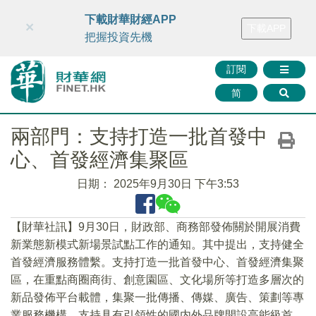
財華智庫網
FINTV
FINMETA
財華證券
媒體矩陣
下載財華財經APP
×
下載APP
智庫沙龍
聯絡我們
把握投資先機
訂閱
简
兩部門：支持打造一批首發中
心、首發經濟集聚區
日期：
2025年9月30日 下午3:53
【財華社訊】9月30日，財政部、商務部發佈關於開展消費
新業態新模式新場景試點工作的通知。其中提出，支持健全
首發經濟服務體繫。支持打造一批首發中心、首發經濟集聚
區，在重點商圈商街、創意園區、文化場所等打造多層次的
新品發佈平台載體，集聚一批傳播、傳媒、廣告、策劃等專
業服務機構。支持具有引領性的國内外品牌開設高能級首