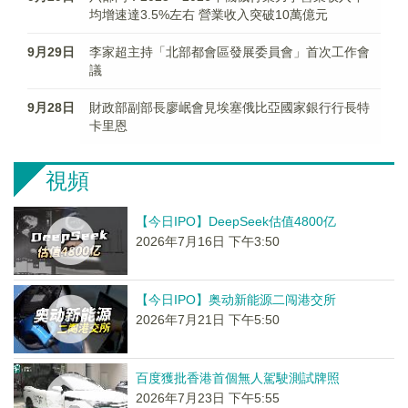
均增速達3.5%左右 營業收入突破10萬億元
9月29日
李家超主持「北部都會區發展委員會」首次工作會
議
9月28日
財政部副部長廖岷會見埃塞俄比亞國家銀行行長特
卡里恩
視頻
【今日IPO】DeepSeek估值4800亿
2026年7月16日 下午3:50
【今日IPO】奥动新能源二闯港交所
2026年7月21日 下午5:50
百度獲批香港首個無人駕駛測試牌照
2026年7月23日 下午5:55