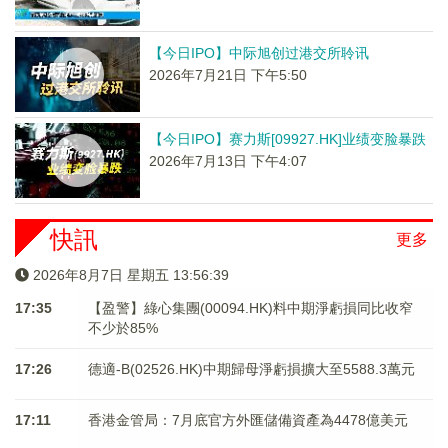
【今日IPO】中际旭创过港交所聆讯
2026年7月21日 下午5:50
【今日IPO】赛力斯[09927.HK]业绩变脸暴跌
2026年7月13日 下午4:07
快訊
更多
2026年8月7日 星期五 13:56:40
17:35
【盈警】綠心集團(00094.HK)料中期淨虧損同比收窄
不少於85%
17:26
德適-B(02526.HK)中期歸母淨虧損擴大至5588.3萬元
17:11
香港金管局：7月底官方外匯儲備資產為4478億美元