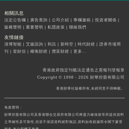
相關訊息
法定公告欄
|
廣告查詢
|
公司介紹
|
專欄邀稿
|
投資者關係
|
版權聲明
|
重要聲明
|
私隱政策
|
聯絡我們
友情鏈接
清博智能
|
艾媒諮詢
|
和訊
|
新時空
|
時代財經
|
證券市場周
刊
|
壹財信
|
權衡財經
|
攬富財經
|
更多...
香港政府指定刊載法定通告之憲報刊登報章
Copyright © 1998 - 2026 財華控股有限公司
香港財華社版權所有,未經同意不得轉載。
免責聲明：
財華控股有限公司及香港聯合交易所有限公司將盡力確保彼等所提供資料
之準確性及可靠性,但並不保證資料絕對無誤,資料如有錯漏而令閣下蒙受