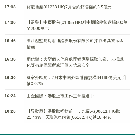
17:08
寶龍地產(01238.HK)7月合約銷售額約5.5億元
17:00
【盈警】中慶股份(01855.HK)料中期除稅後虧損500萬
至2000萬元
16:46
浙江證監局對財通證券股份有限公司採取出具警示函
措施
16:36
網信辦：大型個人信息處理者應當採取加密、去標識
化等措施保障所處理個人信息安全
16:30
國家外匯局：7月末中國外匯儲備規模34188億美元 升
幅0.07%
16:24
山金國際：港股上市工作正常推進中
16:20
【異動股】港股跌幅榜前十，九福來(08611.HK)跌
21.43%，天瑞汽車内飾(06162.HK)跌18.44%