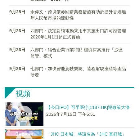
9月28日
余偉文：跨境債券回購業務措施有助於提升香港離
岸人民幣市場的流動性
9月26日
四部門：決定對純電動乘用車實施出口許可證管理
2026年1月1日起正式實施
9月26日
六部門：結合企業行業特點 穩慎探索推行「沙盒
監管」模式
9月26日
七部門：加快智能駕駛繫統、遠程駕駛座艙等產品
研發
視頻
【今日IPO】可孚医疗[1187.HK]迎政策大涨
2026年7月15日 下午5:51
「JHC 日本城」將該名為「JHC 真好城」