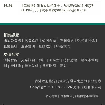
16:20
【異動股】港股跌幅榜前十，九福來(08611.HK)跌
21.43%，天瑞汽車内飾(06162.HK)跌18.44%
相關訊息
法定公告欄
|
廣告查詢
|
公司介紹
|
專欄邀稿
|
投資者關係
|
版權聲明
|
重要聲明
|
私隱政策
|
聯絡我們
友情鏈接
清博智能
|
艾媒諮詢
|
和訊
|
新時空
|
時代財經
|
證券市場周
刊
|
壹財信
|
權衡財經
|
攬富財經
|
更多...
香港政府指定刊載法定通告之憲報刊登報章
Copyright © 1998 - 2026 財華控股有限公司
香港財華社版權所有,未經同意不得轉載。