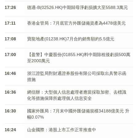
17:26
德適-B(02526.HK)中期歸母淨虧損擴大至5588.3萬元
17:11
香港金管局：7月底官方外匯儲備資產為4478億美元
17:08
寶龍地產(01238.HK)7月合約銷售額約5.5億元
17:00
【盈警】中慶股份(01855.HK)料中期除稅後虧損500萬
至2000萬元
16:46
浙江證監局對財通證券股份有限公司採取出具警示函
措施
16:36
網信辦：大型個人信息處理者應當採取加密、去標識
化等措施保障所處理個人信息安全
16:30
國家外匯局：7月末中國外匯儲備規模34188億美元 升
幅0.07%
16:24
山金國際：港股上市工作正常推進中