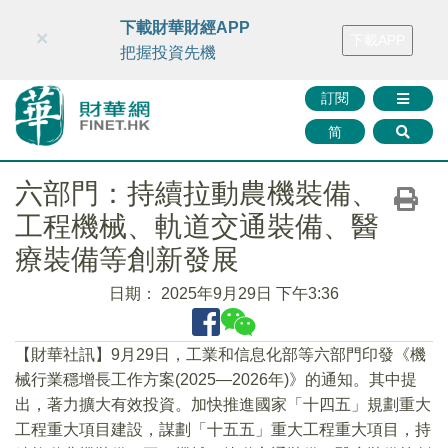
財華智庫網
FINTV
FINMETA
財華證券
媒體矩陣
下載財華財經APP
×
下載APP
智庫沙龍
聯絡我們
把握投資先機
訂閱
简
六部門：持續拉動農機裝備、
工程機械、軌道交通裝備、醫
療裝備等創新發展
日期：
2025年9月29日 下午3:36
【財華社訊】9月29日，工業和信息化部等六部門印發《機
械行業穩增長工作方案(2025—2026年)》的通知。其中提
出，著力擴大有效投資。加快推進國家「十四五」規劃重大
工程重大項目建設，謀劃「十五五」重大工程重大項目，持