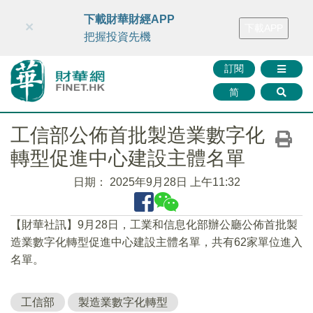
財華智庫網
FINTV
FINMETA
財華證券
媒體矩陣
下載財華財經APP
×
下載APP
智庫沙龍
聯絡我們
把握投資先機
訂閱
简
工信部公佈首批製造業數字化
轉型促進中心建設主體名單
日期：
2025年9月28日 上午11:32
【財華社訊】9月28日，工業和信息化部辦公廳公佈首批製
造業數字化轉型促進中心建設主體名單，共有62家單位進入
名單。
工信部
製造業數字化轉型