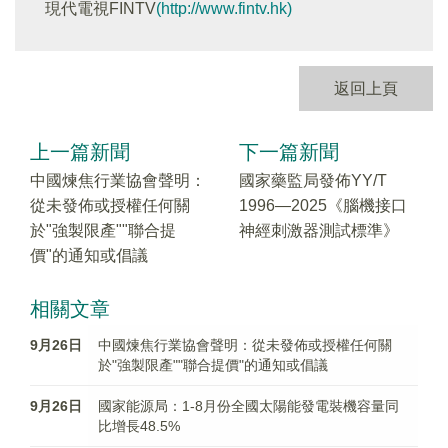
現代電視FINTV
(http://www.fintv.hk)
返回上頁
上一篇新聞
下一篇新聞
中國煉焦行業協會聲明：
國家藥監局發佈YY/T
從未發佈或授權任何關
1996—2025《腦機接口
於"強製限產""聯合提
神經刺激器測試標準》
價"的通知或倡議
相關文章
9月26日
中國煉焦行業協會聲明：從未發佈或授權任何關
於"強製限產""聯合提價"的通知或倡議
9月26日
國家能源局：1-8月份全國太陽能發電裝機容量同
比增長48.5%