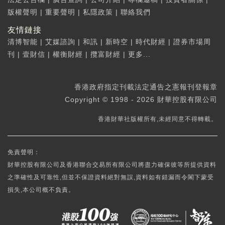
版權聲明
|
重要聲明
|
私隱政策
|
聯絡我們
友情鏈接
清博智能
|
艾媒諮詢
|
和訊
|
新時空
|
時代財經
|
證券市場周
刊
|
壹財信
|
權衡財經
|
攬富財經
|
更多...
香港政府指定刊載法定通告之憲報刊登報章
Copyright © 1998 - 2026 財華控股有限公司
香港財華社版權所有,未經同意不得轉載。
免責聲明：
財華控股有限公司及香港聯合交易所有限公司將盡力確保彼等所提供資料
之準確性及可靠性,但並不保證資料絕對無誤,資料如有錯漏而令閣下蒙受
損失,本公司概不負責。