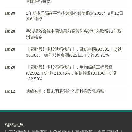
重開進行投標
16:39
1年期港元隔夜平均指數掛鉤債券將於2026年8月12日
進行投標
16:28
香港證監會就中國糖果前高管的失當行為取得13年取
消資格令
16:20
【異動股】港股跌幅榜前十，融信中國(03301.HK)跌
38.98%，德信服務集團(02215.HK)跌35.71%
16:20
【異動股】港股漲幅榜前十，生物係統工程股權
(02902.HK)漲+218.75%，敏捷控股(00186.HK)漲
+82.50%
16:12
地緯智能：暫未開展對外的語料商業化服務
相關訊息
法定公告欄
|
廣告查詢
|
公司介紹
|
專欄邀稿
|
投資者關係
|