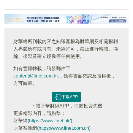
財華網所刊載內容之知識產權為財華網及相關權利
人專屬所有或持有。未經許可，禁止進行轉載、摘
編、複製及建立鏡像等任何使用。
如有意願轉載，請發郵件至
content@finet.com.hk
，獲得書面確認及授權後，
方可轉載。
下載APP
下載財華財經APP，把握投資先機
更多精彩内容，請點擊：
財華網
(https://www.finet.hk/)
財華智庫網
(https://www.finet.com.cn)