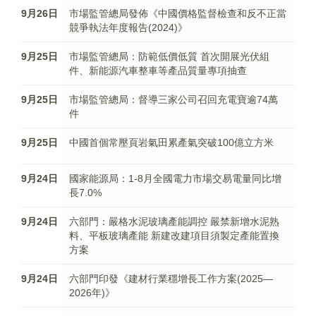
9月26日
市場監管總局發佈《中國價格監督檢查和反不正當
競爭執法年度報告(2024)》
9月25日
市場監管總局：防範低價低質 首次開展光伏組
件、新能源汽車整車等產品質量專項抽查
9月25日
市場監管總局：督導三家公司召回充電寶逾74萬
件
9月25日
中國首個常壓頁岩氣田累產氣突破100億立方米
9月24日
國家能源局：1-8月全國電力市場交易電量同比增
長7.0%
9月24日
六部門：嚴格水泥玻璃產能調控 嚴禁新增水泥熟
料、平板玻璃產能 新建改建項目須製定產能置換
方案
9月24日
六部門印發《建材行業穩增長工作方案(2025—
2026年)》