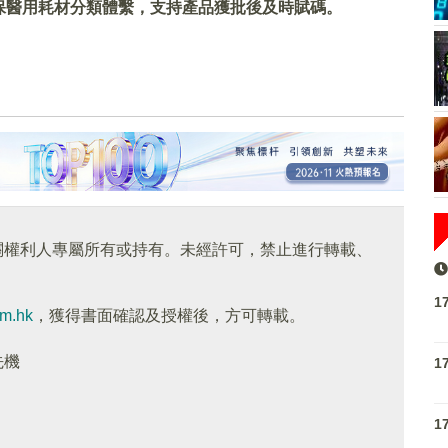
保醫用耗材分類體繫，支持產品獲批後及時賦碼。
關權利人專屬所有或持有。未經許可，禁止進行轉載、
1
om.hk
，獲得書面確認及授權後，方可轉載。
先機
1
1