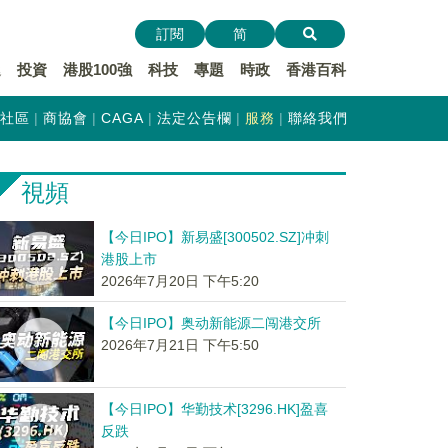
訂閱
简
遞
投資
港股100強
科技
專題
時政
香港百科
社區
商協會
CAGA
法定公告欄
服務
聯絡我們
視頻
【今日IPO】新易盛[300502.SZ]冲刺
港股上市
2026年7月20日 下午5:20
【今日IPO】奥动新能源二闯港交所
2026年7月21日 下午5:50
【今日IPO】华勤技术[3296.HK]盈喜
反跌