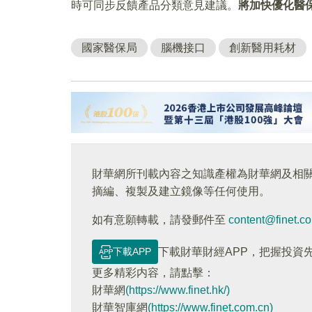
時可同步反饋產品分類意見建議。
將加快優化醫
國家醫保局
腦機接口
創新醫用耗材
財華網所刊載內容之知識產權為財華網及相
摘編、複製及建立鏡像等任何使用。
如有意願轉載，請發郵件至
content@finet.c
下載APP
下載財華財經APP，把握投資
更多精彩内容，請點擊：
財華網
(https://www.finet.hk/)
財華智庫網
(https://www.finet.com.cn)