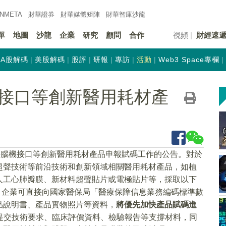
INMETA
財華證券
財華
媒體矩陣
財華
智庫沙龍
單
地圖
沙龍
企業
研究
顧問
合作
視頻
財經速
A股解碼
美股解碼
股評
研報
專訪
活動
Web3 Space專欄
接口等創新醫用耗材產
好腦機接口等創新醫用耗材產品申報賦碼工作的公告。對於
超聲技術等前沿技術和創新領域相關醫用耗材產品，如植
人工心肺瓣膜、新材料超聲貼片或電極貼片等，採取以下
，企業可直接向國家醫保局「醫療保障信息業務編碼標準數
品說明書、產品實物照片等資料，
將優先加快產品賦碼進
可提交技術要求、臨床評價資料、檢驗報告等支撐材料，同