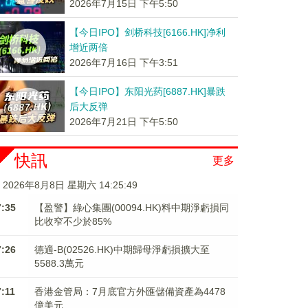
2026年7月15日 下午5:50
【今日IPO】剑桥科技[6166.HK]净利
增近两倍
2026年7月16日 下午3:51
【今日IPO】东阳光药[6887.HK]暴跌
后大反弹
2026年7月21日 下午5:50
快訊
更多
2026年8月8日 星期六 14:25:50
7:35
【盈警】綠心集團(00094.HK)料中期淨虧損同
比收窄不少於85%
7:26
德適-B(02526.HK)中期歸母淨虧損擴大至
5588.3萬元
7:11
香港金管局：7月底官方外匯儲備資產為4478
億美元