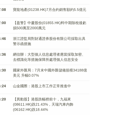
7:08
寶龍地產(01238.HK)7月合約銷售額約5.5億元
7:00
【盈警】中慶股份(01855.HK)料中期除稅後虧
損500萬至2000萬元
6:46
浙江證監局對財通證券股份有限公司採取出具
警示函措施
6:36
網信辦：大型個人信息處理者應當採取加密、
去標識化等措施保障所處理個人信息安全
6:30
國家外匯局：7月末中國外匯儲備規模34188億
美元 升幅0.07%
6:24
山金國際：港股上市工作正常推進中
6:20
【異動股】港股跌幅榜前十，九福來
(08611.HK)跌21.43%，天瑞汽車内飾
(06162.HK)跌18.44%