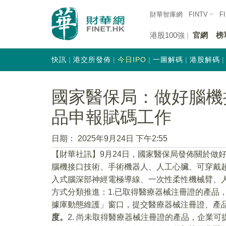
財華智庫網
FINTV
F
港股100強
官網
榜
快訊
港交所發佈
今日IPO
一圖解碼
港股解碼
國家醫保局：做好腦機
品申報賦碼工作
日期：
2025年9月24日 下午2:55
【財華社訊】9月24日，國家醫保局發佈關於做
腦機接口技術、手術機器人、人工心臟、可穿戴
入式腦深部神經電極導線、一次性柔性機械臂、
方式分類推進：1.已取得醫療器械注冊證的產品
據庫動態維護」窗口，提交醫療器械注冊證、產
度。
2. 尚未取得醫療器械注冊證的產品，企業