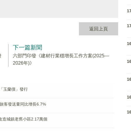
1
1
返回上頁
1
下一篇新聞
發
六部門印發《建材行業穩增長工作方案(2025—
1
2026年)》
1
「玉蘭債」發行
1
旅客發送量同比增長6.7%
1
改造城鎮老舊小區2.17萬個