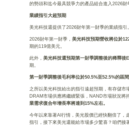
的勢頭和迄今最具競爭力的產品組合進入2026財
業績指引大超預期
美光科技還提供了2026財年第一財季的業績指引
2026財年第一財季，
美光科技預期營收將位於12
期的119億美元。
此外，
美光科技還預期第一財季調整後的稀釋後EPS
期。
第一財季調整後毛利率位於50.5%至52.5%的區
之所以美光科技給出的指引遠超預期，有存儲市場
DRAM市場供應將繼續緊張，NAND市場狀況將
業需求復合年增長率將達到15%左右。
今年以來靠著AI行情，美光股價已經快翻倍了，
指引，接下來美光還能給市場多少驚喜？咱們接