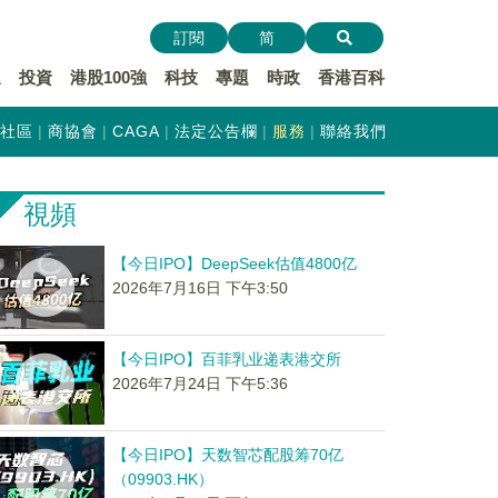
訂閱
简
遞
投資
港股100強
科技
專題
時政
香港百科
社區
商協會
CAGA
法定公告欄
服務
聯絡我們
視頻
【今日IPO】DeepSeek估值4800亿
2026年7月16日 下午3:50
【今日IPO】百菲乳业递表港交所
2026年7月24日 下午5:36
【今日IPO】天数智芯配股筹70亿
（09903.HK）