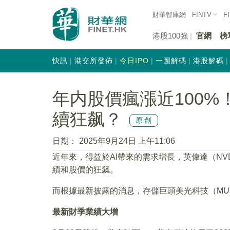
財華智庫網
FINTV
F
港股100強
官網
榜
快訊
港交所發佈
今日IPO
一圖解碼
港股解碼
年内股價瘋漲近100
續狂飙？
原創
日期：
2025年9月24日 上午11:06
近年來，得益於AI帶來的需求增長，英偉達（NVD
績和股價的狂飙。
而根據最新披露的消息，存儲巨頭美光科技（MU.
最新財季業績大增