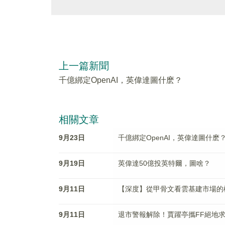
上一篇新聞
千億綁定OpenAI，英偉達圖什麽？
相關文章
9月23日
千億綁定OpenAI，英偉達圖什麽
9月19日
英偉達50億投英特爾，圖啥？
9月11日
【深度】從甲骨文看雲基建市場的
9月11日
退市警報解除！賈躍亭攜FF絕地