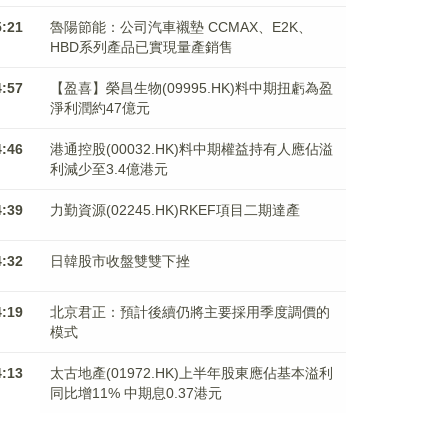
5:21
魯陽節能：公司汽車襯墊 CCMAX、E2K、
HBD系列產品已實現量產銷售
4:57
【盈喜】榮昌生物(09995.HK)料中期扭虧為盈
淨利潤約47億元
4:46
港通控股(00032.HK)料中期權益持有人應佔溢
利減少至3.4億港元
4:39
力勤資源(02245.HK)RKEF項目二期達產
4:32
日韓股市收盤雙雙下挫
4:19
北京君正：預計後續仍將主要採用季度調價的
模式
4:13
太古地產(01972.HK)上半年股東應佔基本溢利
同比增11% 中期息0.37港元