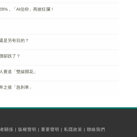
8%，「AI信仰」再掀狂瀾！
還是另有目的？
價卻跌了？
人賽道「雙線開花」
奔之後「急刹車」
者關係
|
版權聲明
|
重要聲明
|
私隱政策
|
聯絡我們