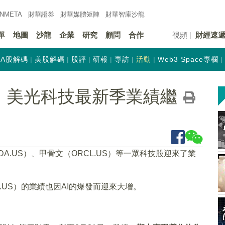
INMETA
財華證券
財華
媒體矩陣
財華
智庫沙龍
單
地圖
沙龍
企業
研究
顧問
合作
視頻
財經速
A股解碼
美股解碼
股評
研報
專訪
活動
Web3 Space專欄
%！美光科技最新季業績繼
A.US）、甲骨文（ORCL.US）等一眾科技股迎來了業
US）的業績也因AI的爆發而迎來大增。