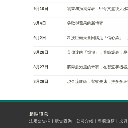
9月10日
雲業務預期爆表，甲骨文盤後大漲2
9月4日
谷歌與蘋果的新博弈
9月2日
科技巨頭天量回購是「信心票」，
8月28日
英偉達的「煩惱」：業績爆表，股
8月27日
將奔赴港股的禾賽，在智駕和機器
8月26日
現金流腰斬，營收失速：拼多多狂
相關訊息
法定公告欄
|
廣告查詢
|
公司介紹
|
專欄邀稿
|
投資