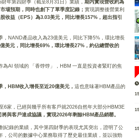
5財年第四財季（截至8月31日）業績，
期内實現營收約為
超出市場預期，同時也創下了單季度記錄；
實現調整後營業利
收益（EPS）為3.03美元，同比增長157%，超出指引
季，NAND產品收入為23億美元，同比下降5%，環比增長
0億美元，同比增長69%，環比增長27%，約佔總營收的
為AI 領域的 「香饽饽」，HBM 一直是投資者緊盯的焦
季，HBM收入增長至近20億美元，
這也意味著HBM產品的
1
6家，已經與幾乎所有客戶就2026自然年大部分HBM3E
1
司將與客戶達成協議，實現2026年剩餘HBM產品銷罄。
得了創紀錄的業績，其中第四財季的表現尤其突出，證明了公
1
財年，公司的數據中心業務取得了歷史最佳業績，並以強勁