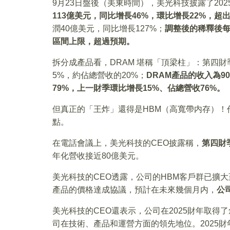
9月23日盤後（美東時間），美光科技披露了202
113億美元，同比增長46%，環比增長22%，
潤40億美元，同比增長127%；
調整後的稀釋後每股
區間上限，超過預期。
拆分成產品看，DRAM 堪稱「頂梁柱」：第四財
5%，約佔總營收的20%；
DRAM產品的收入為9
79%，上一財季環比增長15%、佔總營收76%。
但真正的「王炸」還得是HBM（高寬帶内存）！作
點。
在電話會議上，美光科技的CEO披露稱，
第四財
年化營收接近80億美元。
美光科技的CEO透露，公司的HBM客戶群已擴大至
產品的價格達成協議，預計在未來幾個月内，
公
美光科技的CEO還表示，公司在2025財年取
司在技術、產品和運營方面的領先地位。2025