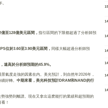
年。
1
1
。
2億至128億美元區間，
指引區間的下限都超過了分析師預
1
位於3.60至3.90美元區間，
同樣大幅超過分析師預
1
1
間，遠高於分析師預期的45.9%。
景氣度走強的因素在内。美光預計，到自然年2026年，
1
持續好轉。
中期來看，美光科技預計DRAM和NAND的行
1
走勢強勢到離譜。現在又拿出這麽能打的業績和超預期的
著看！