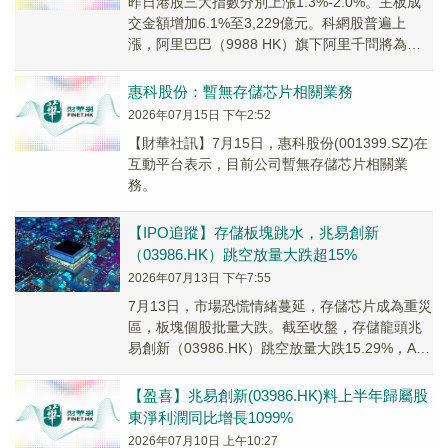
昨日港股三大指數分別上漲1.3%-2.0%。主板成
交金額增加6.1%至3,229億元。科網股普遍上
漲，阿里巴巴（9988 HK）旗下阿里千問將為蘋
果國行版Apple智能用戶提供服...
惠科股份：暫無存儲芯片相關業務
2026年07月15日 下午2:52
【財華社訊】7月15日，惠科股份(001399.SZ)在
互動平台表示，目前公司暫無存儲芯片相關業
務。
【IPO追蹤】存儲板塊跳水，兆易創新
（03986.HK）跳空放量大跌超15%
2026年07月13日 下午7:55
7月13日，市場恐慌情緒蔓延，存儲芯片成為重災
區，板塊個股批量大跌。截至收盤，存儲龍頭兆
易創新（03986.HK）跳空放量大跌15.29%，A股
的兆易創新（603986.SH）也...
【盈喜】兆易創新(03986.HK)料上半年歸屬股
東淨利潤同比增長1099%
2026年07月10日 上午10:27