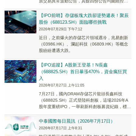
票交易異常波動公告，其餘四份公告均圍繞控股
股東、實控人、董事長朱一明展開，內容涵蓋股
份回購提...
【IPO前哨】存儲板塊大跌卻逆勢遞表！聚辰
股份（688123.SH）面臨哪些挑戰
2026年07月29日 下午7:12
近日，之前爆火的存儲芯片領域遇冷，兆易創新
（03986.HK）、瀾起科技（06809.HK）等概念
股紛紛遭遇大跌。
【IPO追蹤】A股新王登基！N長鑫
（688825.SH）首日暴漲470%，資金瘋狂買
入
2026年07月27日 上午11:05
7月27日，國內DRAM存儲芯片龍頭長鑫科技
（688825.SH）正式登陸科創板，這場2026年A
股年度重磅IPO，一舉刷新科創板募資紀錄，標誌
國內存儲芯片自主化進程迎來里程碑節點。
中泰國際每日晨訊（2026年7月17日）
2026年07月17日 上午8:31