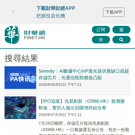
財華智庫網
FINTV
FINMETA
財華證券
媒體矩陣
下載財華財經APP
×
下載APP
智庫沙龍
聯絡我們
把握投資先機
訂閱
简
搜尋結果
Serenity：AI數據中心InP激光器供應缺口或超
存儲芯片，光通信瓶頸價值凸顯
2026年08月02日 下午7:21
【IPO追蹤】兆易創新（03986.HK）股價腰
斬後，實控人拋出回購增持組合拳
2026年07月30日 下午2:12
7月29日晚間，存儲芯片龍頭兆易創新
（03986.HK）一口氣披露五份公告，包含一份股