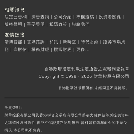
相關訊息
法定公告欄
|
廣告查詢
|
公司介紹
|
專欄邀稿
|
投資者關係
|
版權聲明
|
重要聲明
|
私隱政策
|
聯絡我們
友情鏈接
清博智能
|
艾媒諮詢
|
和訊
|
新時空
|
時代財經
|
證券市場周
刊
|
壹財信
|
權衡財經
|
攬富財經
|
更多...
香港政府指定刊載法定通告之憲報刊登報章
Copyright © 1998 - 2026 財華控股有限公司
香港財華社版權所有,未經同意不得轉載。
免責聲明：
財華控股有限公司及香港聯合交易所有限公司將盡力確保彼等所提供資料
之準確性及可靠性,但並不保證資料絕對無誤,資料如有錯漏而令閣下蒙受
損失,本公司概不負責。