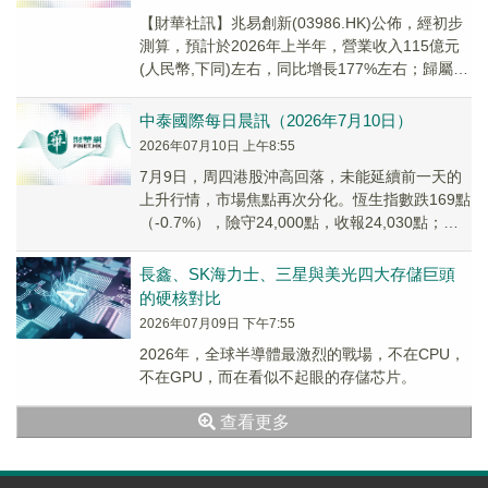
【財華社訊】兆易創新(03986.HK)公佈，經初步
測算，預計於2026年上半年，營業收入115億元
(人民幣,下同)左右，同比增長177%左右；歸屬上
市公司股東淨利潤為69億元左...
中泰國際每日晨訊（2026年7月10日）
2026年07月10日 上午8:55
7月9日，周四港股沖高回落，未能延續前一天的
上升行情，市場焦點再次分化。恆生指數跌169點
（-0.7%），險守24,000點，收報24,030點；恆
生科技指數盤中衝高後回落，收盤...
長鑫、SK海力士、三星與美光四大存儲巨頭
的硬核對比
2026年07月09日 下午7:55
2026年，全球半導體最激烈的戰場，不在CPU，
不在GPU，而在看似不起眼的存儲芯片。
查看更多