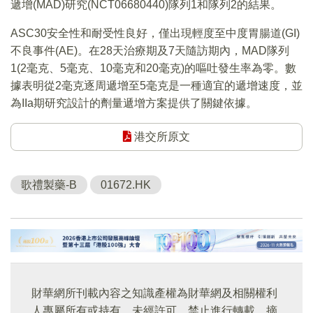
遞增(MAD)研究(NCT06680440)隊列1和隊列2的結果。
ASC30安全性和耐受性良好，僅出現輕度至中度胃腸道(GI)
不良事件(AE)。在28天治療期及7天隨訪期內，MAD隊列
1(2毫克、5毫克、10毫克和20毫克)的嘔吐發生率為零。數
據表明從2毫克逐周遞增至5毫克是一種適宜的遞增速度，並
為IIa期研究設計的劑量遞增方案提供了關鍵依據。
港交所原文
歌禮製藥-B
01672.HK
財華網所刊載內容之知識產權為財華網及相關權利
人專屬所有或持有。未經許可，禁止進行轉載、摘