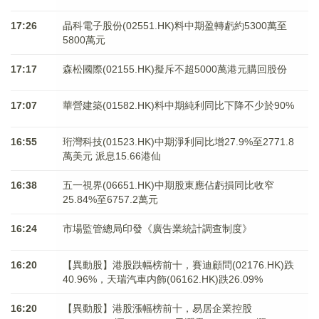
17:26
晶科電子股份(02551.HK)料中期盈轉虧約5300萬至
5800萬元
17:17
森松國際(02155.HK)擬斥不超5000萬港元購回股份
17:07
華營建築(01582.HK)料中期純利同比下降不少於90%
16:55
珩灣科技(01523.HK)中期淨利同比增27.9%至2771.8
萬美元 派息15.66港仙
16:38
五一視界(06651.HK)中期股東應佔虧損同比收窄
25.84%至6757.2萬元
16:24
市場監管總局印發《廣告業統計調查制度》
16:20
【異動股】港股跌幅榜前十，賽迪顧問(02176.HK)跌
40.96%，天瑞汽車内飾(06162.HK)跌26.09%
16:20
【異動股】港股漲幅榜前十，易居企業控股