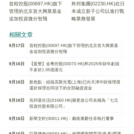
首程控股(00697.HK)旗下
羚邦集團(02230.HK)在日
管理的北京首大興業基金
本成立新子公司以進行戰
追加投資微分智飛
略業務發展
相關文章
9月17日
首程控股(00697.HK)旗下管理的北京首大興業基
金追加投資微分智飛
9月16日
【盈警】金粵控股(00070.HK)料2025年財年虧損
不多於1.05億港元
9月16日
新焦點：紐福克斯光電(上海)已向天津中財保理償
還於保理合同項下的全部融資資金
9月16日
兆邦基生活(01660.HK)擬更改公司名稱為「七元
投資控股有限公司」
9月16日
新華文軒(00811.HK)：戴衛東辭任非執行董事
9月16日
巨星傳奇(06683.HK)：收購國家體育場(鳥巢)營運