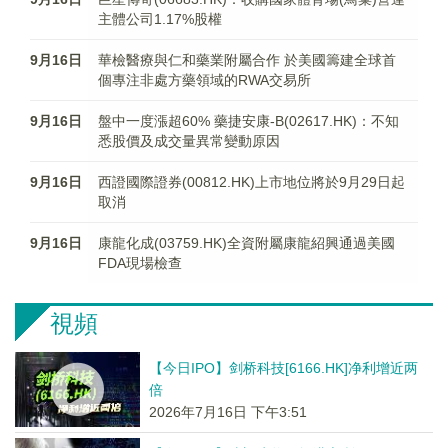
主體公司1.17%股權
9月16日
華檢醫療與仁和藥業附屬合作 於美國籌建全球首
個專注非處方藥領域的RWA交易所
9月16日
盤中一度漲超60% 藥捷安康-B(02617.HK)：不知
悉股價及成交量異常變動原因
9月16日
西證國際證券(00812.HK)上市地位將於9月29日起
取消
9月16日
康龍化成(03759.HK)全資附屬康龍紹興通過美國
FDA現場檢查
視頻
【今日IPO】剑桥科技[6166.HK]净利增近两
倍
2026年7月16日 下午3:51