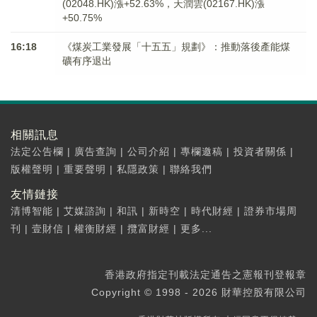
(02048.HK)漲+52.63%，天潤雲(02167.HK)漲
+50.75%
16:18
《煤炭工業發展「十五五」規劃》：推動落後產能煤
礦有序退出
相關訊息
法定公告欄
|
廣告查詢
|
公司介紹
|
專欄邀稿
|
投資者關係
|
版權聲明
|
重要聲明
|
私隱政策
|
聯絡我們
友情鏈接
清博智能
|
艾媒諮詢
|
和訊
|
新時空
|
時代財經
|
證券市場周
刊
|
壹財信
|
權衡財經
|
攬富財經
|
更多...
香港政府指定刊載法定通告之憲報刊登報章
Copyright © 1998 - 2026 財華控股有限公司