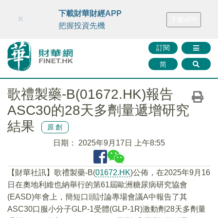
財華智庫網
FINTV
FINMETA
財華證券
媒體矩陣
下載財華財經APP
×
下載APP
智庫沙龍
聯絡我們
把握投資先機
訂閱
简
歌禮製藥-B(01672.HK)報告
ASC30的28天多劑量遞增研究
結果
原創
日期：
2025年9月17日 上午8:55
【財華社訊】歌禮製藥-B(
01672.HK
)公佈，在2025年9月16
日在奧地利維也納舉行的第61屆歐洲糖尿病研究協會
(EASD)年會上，簡短口頭討論專場會議A中報告了其
ASC30口服小分子GLP-1受體(GLP-1R)激動劑28天多劑量