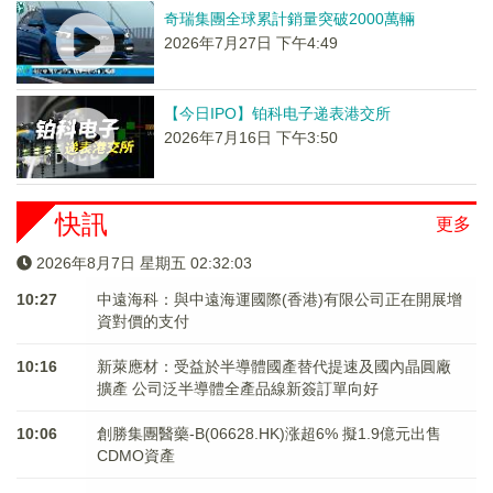
奇瑞集團全球累計銷量突破2000萬輛
2026年7月27日 下午4:49
【今日IPO】铂科电子递表港交所
2026年7月16日 下午3:50
快訊
更多
2026年8月7日 星期五 02:32:03
10:27
中遠海科：與中遠海運國際(香港)有限公司正在開展增
資對價的支付
10:16
新萊應材：受益於半導體國產替代提速及國內晶圓廠
擴產 公司泛半導體全產品線新簽訂單向好
10:06
創勝集團醫藥-B(06628.HK)涨超6% 擬1.9億元出售
CDMO資產