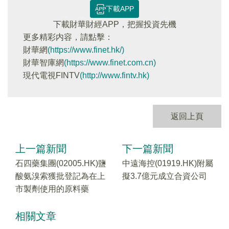
下載APP
下載財華財經APP，把握投資先機
更多精彩内容，請點擊：
財華網
(https://www.finet.hk/)
財華智庫網
(https://www.finet.com.cn)
現代電視FINTV
(http://www.fintv.hk)
返回上頁
上一篇新聞
下一篇新聞
石四藥集團(02005.HK)鹽
中遠海控(01919.HK)附屬
酸氨溴索獲批登記為在上
擬3.7億元成立合資公司
市製劑使用的原料藥
相關文章