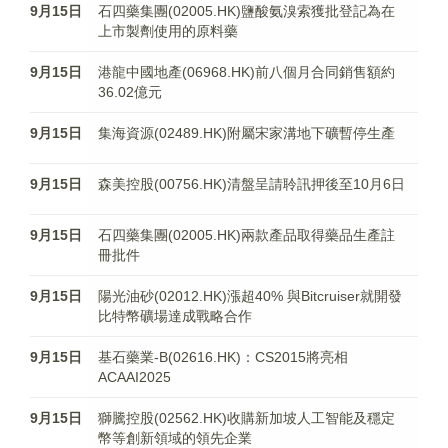
9月15日
石四藥集團(02005.HK)鹽酸氨溴索獲批登記為在
上市製劑使用的原料藥
9月15日
港龍中國地產(06968.HK)前八個月合同銷售額約
36.02億元
9月15日
集海資源(02489.HK)附屬宋家溝地下礦暫停生產
9月15日
森美控股(00756.HK)清盤呈請聆訊押後至10月6日
9月15日
石四藥集團(02005.HK)兩款產品取得藥品生產註
冊批件
9月15日
陽光油砂(02012.HK)漲超40% 與Bitcruiser就開發
比特幣礦場達成戰略合作
9月15日
基石藥業-B(02616.HK)：CS2015將亮相
ACAAI2025
9月15日
獅騰控股(02562.HK)收購新加坡人工智能及穩定
幣等創新領域的領先企業