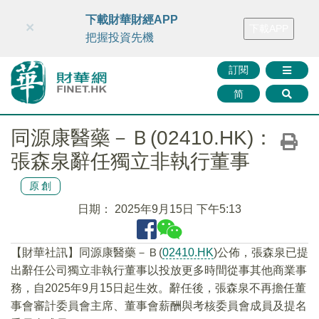
財華智庫網
FINTV
FINMETA
財華證券
媒體矩陣
下載財華財經APP
×
下載APP
智庫沙龍
聯絡我們
把握投資先機
訂閱
简
同源康醫藥－Ｂ(02410.HK)：
張森泉辭任獨立非執行董事
原創
日期：
2025年9月15日 下午5:13
【財華社訊】同源康醫藥－Ｂ(
02410.HK
)公佈，張森泉已提
出辭任公司獨立非執行董事以投放更多時間從事其他商業事
務，自2025年9月15日起生效。辭任後，張森泉不再擔任董
事會審計委員會主席、董事會薪酬與考核委員會成員及提名