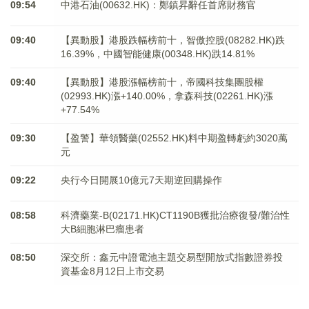
09:54
中港石油(00632.HK)：鄭鎮昇辭任首席財務官
09:40
【異動股】港股跌幅榜前十，智傲控股(08282.HK)跌
16.39%，中國智能健康(00348.HK)跌14.81%
09:40
【異動股】港股漲幅榜前十，帝國科技集團股權
(02993.HK)漲+140.00%，拿森科技(02261.HK)漲
+77.54%
09:30
【盈警】華領醫藥(02552.HK)料中期盈轉虧約3020萬
元
09:22
央行今日開展10億元7天期逆回購操作
08:58
科濟藥業-B(02171.HK)CT1190B獲批治療復發/難治性
大B細胞淋巴瘤患者
08:50
深交所：鑫元中證電池主題交易型開放式指數證券投
資基金8月12日上市交易