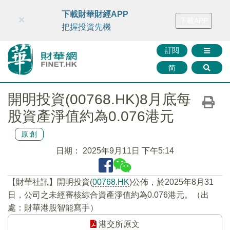
財華智庫網
FINTV
FINMETA
財華證券
媒體矩陣
下載財華財經APP
×
下載APP
智庫沙龍
聯絡我們
把握投資先機
訂閱
简
開明投資(00768.HK)8月底每
股資產淨值約為0.076港元
原創
日期：
2025年9月11日 下午5:14
【財華社訊】開明投資(
00768.HK
)公佈，於2025年8月31
日，公司之未經審核綜合資產淨值約為0.076港元。（出
處：財華港股智能寫手）
港交所原文