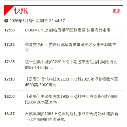
快訊
更多
2026年8月5日 星期三 22:44:57
17:38
COMMUNE幻師在香港開設旗艦店 拓展海外市場
17:32
香港交易所：委任何洸毅為董事總經理及集團戰略主
管
17:25
統一企業中國(00220.HK)中期股東應佔溢利同比增長
9%至14.02億元
17:10
【盈警】雲想科技(02131.HK)料2025年淨虧損收窄至
4500萬-6000萬元
16:50
【盈警】中漆集團(01932.HK)料中期股東應佔虧損同
比收窄28%至35%
16:37
石藥集團(01093.HK)與阿斯利康成立合資公司 建設新
一代生物制劑生產基地