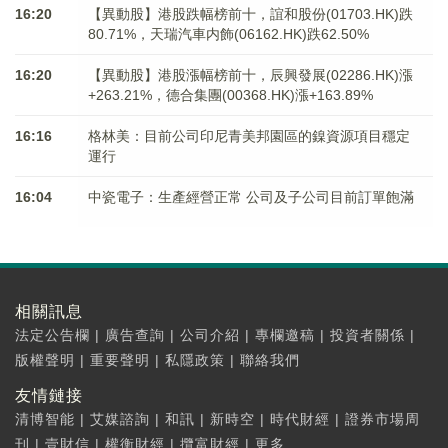
16:20
【異動股】港股跌幅榜前十，誼和股份(01703.HK)跌
80.71%，天瑞汽車内飾(06162.HK)跌62.50%
16:20
【異動股】港股漲幅榜前十，辰興發展(02286.HK)漲
+263.21%，德合集團(00368.HK)漲+163.89%
16:16
格林美：目前公司印尼青美邦園區的鎳資源項目穩定
運行
16:04
中瓷電子：生產經營正常 公司及子公司目前訂單飽滿
相關訊息
法定公告欄
|
廣告查詢
|
公司介紹
|
專欄邀稿
|
投資者關係
|
版權聲明
|
重要聲明
|
私隱政策
|
聯絡我們
友情鏈接
清博智能
|
艾媒諮詢
|
和訊
|
新時空
|
時代財經
|
證券市場周
刊
|
壹財信
|
權衡財經
|
攬富財經
|
更多...