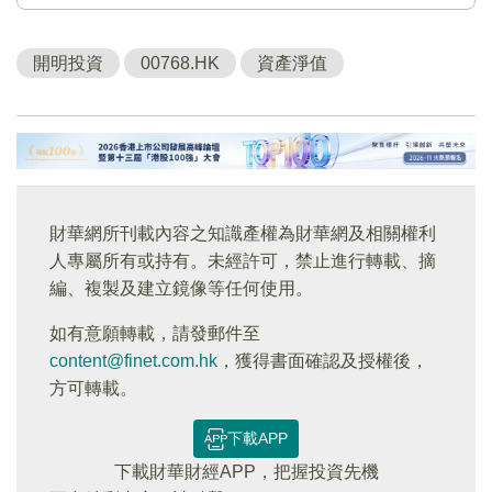
開明投資
00768.HK
資產淨值
財華網所刊載內容之知識產權為財華網及相關權利
人專屬所有或持有。未經許可，禁止進行轉載、摘
編、複製及建立鏡像等任何使用。
如有意願轉載，請發郵件至
content@finet.com.hk
，獲得書面確認及授權後，
方可轉載。
下載APP
下載財華財經APP，把握投資先機