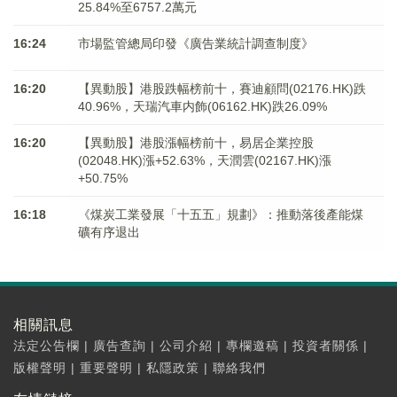
25.84%至6757.2萬元
16:24
市場監管總局印發《廣告業統計調查制度》
16:20
【異動股】港股跌幅榜前十，賽迪顧問(02176.HK)跌
40.96%，天瑞汽車内飾(06162.HK)跌26.09%
16:20
【異動股】港股漲幅榜前十，易居企業控股
(02048.HK)漲+52.63%，天潤雲(02167.HK)漲
+50.75%
16:18
《煤炭工業發展「十五五」規劃》：推動落後產能煤
礦有序退出
相關訊息
法定公告欄
|
廣告查詢
|
公司介紹
|
專欄邀稿
|
投資者關係
|
版權聲明
|
重要聲明
|
私隱政策
|
聯絡我們