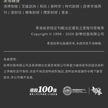
友情鏈接
清博智能
|
艾媒諮詢
|
和訊
|
新時空
|
時代財經
|
證券市場周
刊
|
壹財信
|
權衡財經
|
攬富財經
|
更多...
香港政府指定刊載法定通告之憲報刊登報章
Copyright © 1998 - 2026 財華控股有限公司
香港財華社版權所有,未經同意不得轉載。
免責聲明：
財華控股有限公司及香港聯合交易所有限公司將盡力確保彼等所提供資料
之準確性及可靠性,但並不保證資料絕對無誤,資料如有錯漏而令閣下蒙受
損失,本公司概不負責。