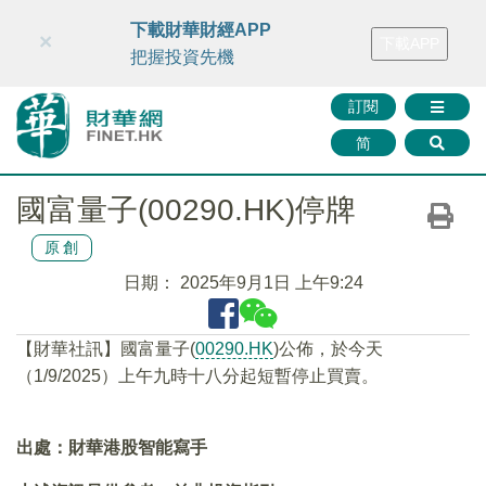
財華智庫網
FINTV
FINMETA
財華證券
媒體矩陣
下載財華財經APP
×
下載APP
智庫沙龍
聯絡我們
把握投資先機
訂閱
简
國富量子(00290.HK)停牌
原創
日期：
2025年9月1日 上午9:24
【財華社訊】國富量子(
00290.HK
)公佈，於今天
（1/9/2025）上午九時十八分起短暫停止買賣。
出處：財華港股智能寫手