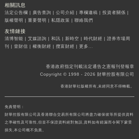
相關訊息
法定公告欄
|
廣告查詢
|
公司介紹
|
專欄邀稿
|
投資者關係
|
版權聲明
|
重要聲明
|
私隱政策
|
聯絡我們
友情鏈接
清博智能
|
艾媒諮詢
|
和訊
|
新時空
|
時代財經
|
證券市場周
刊
|
壹財信
|
權衡財經
|
攬富財經
|
更多...
香港政府指定刊載法定通告之憲報刊登報章
Copyright © 1998 - 2026 財華控股有限公司
香港財華社版權所有,未經同意不得轉載。
免責聲明：
財華控股有限公司及香港聯合交易所有限公司將盡力確保彼等所提供資料
之準確性及可靠性,但並不保證資料絕對無誤,資料如有錯漏而令閣下蒙受
損失,本公司概不負責。