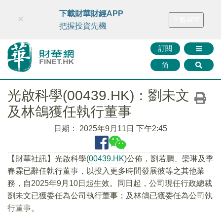
財華智庫網
FINTV
FINMETA
財華證券
媒體矩陣
下載財華財經APP
×
下載APP
智庫沙龍
聯絡我們
把握投資先機
訂閱
简
光啟科學(00439.HK)：劉未文
及林鴿獲任執行董事
日期：
2025年9月11日 下午2:45
【財華社訊】光啟科學(
00439.HK
)公佈，劉若鵬、欒琳及季
春霖已辭任執行董事，以投入更多時間發展彼等之其他業
務，自2025年9月10日起生效。同日起，公司現任行政總裁
劉未文已獲委任為公司執行董事；及林鴿已獲委任為公司執
行董事。