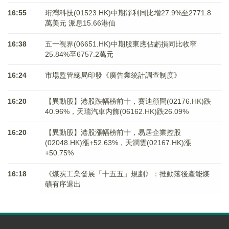
16:55
珩灣科技(01523.HK)中期淨利同比增27.9%至2771.8
萬美元 派息15.66港仙
16:38
五一視界(06651.HK)中期股東應佔虧損同比收窄
25.84%至6757.2萬元
16:24
市場監管總局印發《廣告業統計調查制度》
16:20
【異動股】港股跌幅榜前十，賽迪顧問(02176.HK)跌
40.96%，天瑞汽車内飾(06162.HK)跌26.09%
16:20
【異動股】港股漲幅榜前十，易居企業控股
(02048.HK)漲+52.63%，天潤雲(02167.HK)漲
+50.75%
16:18
《煤炭工業發展「十五五」規劃》：推動落後產能煤
礦有序退出