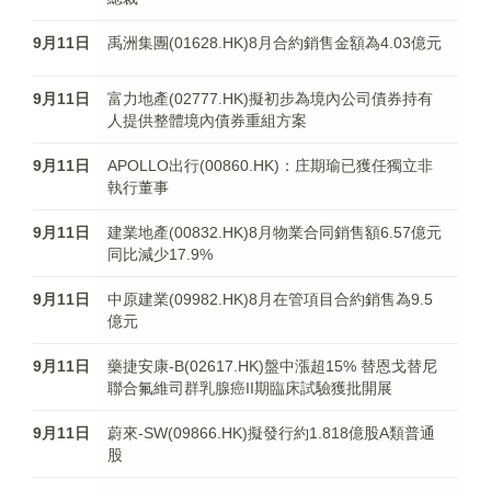
9月11日
禹洲集團(01628.HK)8月合約銷售金額為4.03億元
9月11日
富力地產(02777.HK)擬初步為境內公司債券持有
人提供整體境內債券重組方案
9月11日
APOLLO出行(00860.HK)：庄期瑜已獲任獨立非
執行董事
9月11日
建業地產(00832.HK)8月物業合同銷售額6.57億元
同比減少17.9%
9月11日
中原建業(09982.HK)8月在管項目合約銷售為9.5
億元
9月11日
藥捷安康-B(02617.HK)盤中漲超15% 替恩戈替尼
聯合氟維司群乳腺癌II期臨床試驗獲批開展
9月11日
蔚來-SW(09866.HK)擬發行約1.818億股A類普通
股