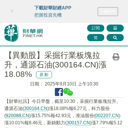
財華智庫網
FINTV
FINMETA
財華證券
媒體矩陣
下載財華財經APP
×
下載APP
智庫沙龍
聯絡我們
把握投資先機
訂閱
简
【異動股】采掘行業板塊拉
升，通源石油(300164.CN)漲
18.08%
原創
日期：
2025年9月10日 上午10:30
【財華社訊】今日早盤，截至10:30，采掘行業板塊拉升。
通源石油(
300164.CN
)漲18.08%報6.27元，科力股份
(
920088.CN
)漲15.75%報42.93元，准油股份(
002207.CN
)
漲10.01%報8.46元，新錦動力(
300157.CN
)漲7.79%報5.12