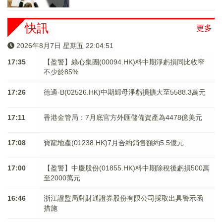
快訊
更多
2026年8月7日 星期五 22:04:51
17:35
【盈警】綠心集團(00094.HK)料中期淨虧損同比收窄
不少於85%
17:26
德適-B(02526.HK)中期歸母淨虧損擴大至5588.3萬元
17:11
香港金管局：7月底官方外匯儲備資產為4478億美元
17:08
寶龍地產(01238.HK)7月合約銷售額約5.5億元
17:00
【盈警】中慶股份(01855.HK)料中期除稅後虧損500萬
至2000萬元
16:46
浙江證監局對財通證券股份有限公司採取出具警示函
措施