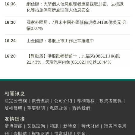
16:36
網信辦：大型個人信息處理者應當採取加密、去標識
化等措施保障所處理個人信息安全
16:30
國家外匯局：7月末中國外匯儲備規模34188億美元 升
幅0.07%
16:24
山金國際：港股上市工作正常推進中
16:20
【異動股】港股跌幅榜前十，九福來(08611.HK)跌
21.43%，天瑞汽車内飾(06162.HK)跌18.44%
相關訊息
法定公告欄
|
廣告查詢
|
公司介紹
|
專欄邀稿
|
投資者關係
|
版權聲明
|
重要聲明
|
私隱政策
|
聯絡我們
友情鏈接
清博智能
|
艾媒諮詢
|
和訊
|
新時空
|
時代財經
|
證券市場周
刊
|
壹財信
|
權衡財經
|
攬富財經
|
更多...