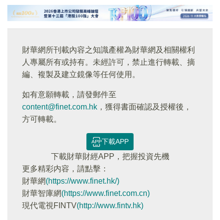
財華網所刊載內容之知識產權為財華網及相關權利
人專屬所有或持有。未經許可，禁止進行轉載、摘
編、複製及建立鏡像等任何使用。
如有意願轉載，請發郵件至
content@finet.com.hk
，獲得書面確認及授權後，
方可轉載。
下載APP
下載財華財經APP，把握投資先機
更多精彩内容，請點擊：
財華網
(https://www.finet.hk/)
財華智庫網
(https://www.finet.com.cn)
現代電視FINTV
(http://www.fintv.hk)