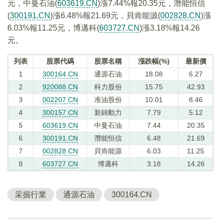
元，中曼石油(
603619.CN
)漲7.44%報20.35元，潛能恒信
(
300191.CN
)漲6.48%報21.69元，貝肯能源(
002828.CN
)漲
6.03%報11.25元，博邁科(
603727.CN
)漲3.18%報14.26
元。
列表
股票代碼
股票名稱
漲跌幅(%)
最新價
1
300164.CN
通源石油
18.08
6.27
2
920088.CN
科力股份
15.75
42.93
3
002207.CN
准油股份
10.01
8.46
4
300157.CN
新錦動力
7.79
5.12
5
603619.CN
中曼石油
7.44
20.35
6
300191.CN
潛能恒信
6.48
21.69
7
002828.CN
貝肯能源
6.03
11.25
8
603727.CN
博邁科
3.18
14.26
采掘行業
通源石油
300164.CN