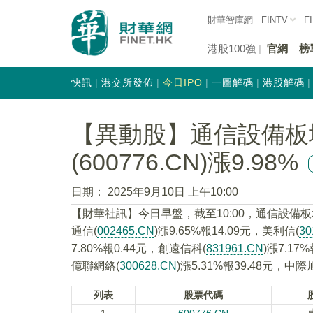
財華智庫網
FINTV
F
港股100強
官網
榜
快訊
港交所發佈
今日IPO
一圖解碼
港股解碼
【異動股】通信設備板
(600776.CN)漲9.98%
日期：
2025年9月10日 上午10:00
【財華社訊】今日早盤，截至10:00，通信設備
通信(
002465.CN
)漲9.65%報14.09元，美利信(
30
7.80%報0.44元，創遠信科(
831961.CN
)漲7.17
億聯網絡(
300628.CN
)漲5.31%報39.48元，中際
列表
股票代碼
1
600776.CN