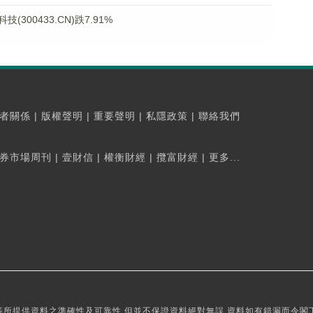
00433.CN)跌7.91%
者關係
|
版權聲明
|
重要聲明
|
私隱政策
|
聯絡我們
券市場周刊
|
壹財信
|
權衡財經
|
攬富財經
|
更多...
所提供資料之準確性及可靠性,但並不保證資料絕對無誤,資料如有錯漏而令閣