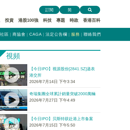
訂閱
简
遞
投資
港股100強
科技
專題
時政
香港百科
社區
商協會
CAGA
法定公告欄
服務
聯絡我們
視頻
【今日IPO】视源股份[2841.SZ]递表
港交所
2026年7月14日 下午3:34
奇瑞集團全球累計銷量突破2000萬輛
2026年7月27日 下午4:49
【今日IPO】贝斯特获赴港上市备案
2026年7月15日 下午5:50