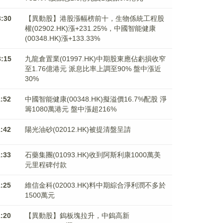
3:30
【異動股】港股漲幅榜前十，生物係統工程股
權(02902.HK)漲+231.25%，中國智能健康
(00348.HK)漲+133.33%
3:15
九龍倉置業(01997.HK)中期股東應佔虧損收窄
至1.76億港元 派息比率上調至90% 盤中漲近
30%
1:52
中國智能健康(00348.HK)擬溢價16.7%配股 淨
籌1080萬港元 ​​​​​​​盤中漲超216%
1:42
陽光油砂(02012.HK)被提清盤呈請
1:33
石藥集團(01093.HK)收到阿斯利康1000萬美
元里程碑付款
1:25
維信金科(02003.HK)料中期綜合淨利潤不多於
1500萬元
1:20
【異動股】鎢板塊拉升，中鎢高新