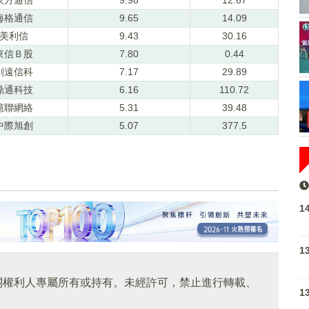
海格通信
9.65
14.09
美利信
9.43
30.16
東信Ｂ股
7.80
0.44
創遠信科
7.17
29.89
鼎通科技
6.16
110.72
億聯網絡
5.31
39.48
中際旭創
5.07
377.5
1
1
關權利人專屬所有或持有。未經許可，禁止進行轉載、
1