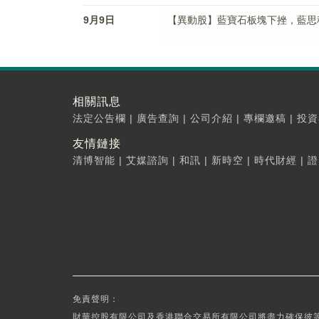
9月9日
【異動股】藍寶石板塊下挫，藍思科技(3
相關訊息
法定公告欄
|
廣告查詢
|
公司介紹
|
專欄邀稿
|
投資
友情鏈接
清博智能
|
艾媒諮詢
|
和訊
|
新時空
|
時代財經
|
證
免責聲明：
財華控股有限公司及香港聯合交易所有限公司將盡力確保彼等