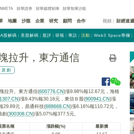
INMETA
財華證券
財華
媒體矩陣
財華
智庫沙龍
單
地圖
沙龍
企業
研究
顧問
合作
視頻
財經速
A股解碼
美股解碼
股評
研報
專訪
活動
Web3 Space專欄
塊拉升，東方通信
原創
板塊拉升。東方通信(
600776.CN
)漲9.98%報12.67元，海格
1307.CN
)漲9.43%報30.16元，東信Ｂ股(
900941.CN
)漲
%報29.89元，鼎通科技(
688668.CN
)漲6.16%報110.72元，
旭創(
300308.CN
)漲5.07%報377.5元。
股票名稱
漲跌幅(%)
最新價
東方通信
9.98
12.67