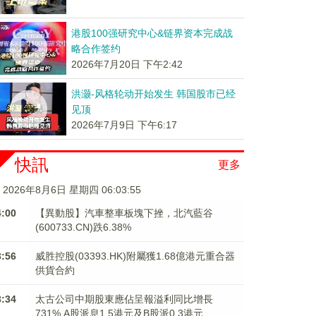
港股100强研究中心&链界资本完成战
略合作签约
2026年7月20日 下午2:42
洪灏-风格轮动开始发生 韩国股市已经
见顶
2026年7月9日 下午6:17
快訊
更多
2026年8月6日 星期四 06:03:56
4:00
【異動股】汽車整車板塊下挫，北汽藍谷
(600733.CN)跌6.38%
3:56
威胜控股(03393.HK)附屬獲1.68億港元重合器
供貨合約
3:34
太古公司中期股東應佔呈報溢利同比增長
731% A股派息1.5港元及B股派0.3港元