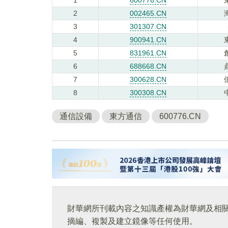
2
002465.CN
3
301307.CN
4
900941.CN
5
831961.CN
6
688668.CN
7
300628.CN
8
300308.CN
通信設備
東方通信
600776.CN
財華網所刊載內容之知識產權為財華網及相
摘編、複製及建立鏡像等任何使用。