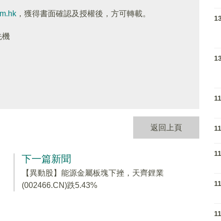
om.hk
，獲得書面確認及授權後，方可轉載。
1
先機
1
1
返回上頁
1
1
下一篇新聞
【異動股】能源金屬板塊下挫，天齊鋰業
1
(002466.CN)跌5.43%
1