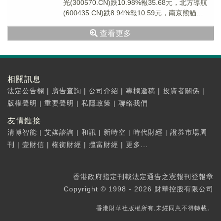
光(300570.CN)跌10.98%報35.68元，北方導航
(600435.CN)跌8.94%報10.59元，南京熊貓
(6007...
查看更多
相關訊息
法定公告欄
|
廣告查詢
|
公司介紹
|
專欄邀稿
|
投資者關係
|
版權聲明
|
重要聲明
|
私隱政策
|
聯絡我們
友情鏈接
清博智能
|
艾媒諮詢
|
和訊
|
新時空
|
時代財經
|
證券市場周
刊
|
壹財信
|
權衡財經
|
攬富財經
|
更多...
香港政府指定刊載法定通告之憲報刊登報章
Copyright © 1998 - 2026 財華控股有限公司
香港財華社版權所有,未經同意不得轉載。