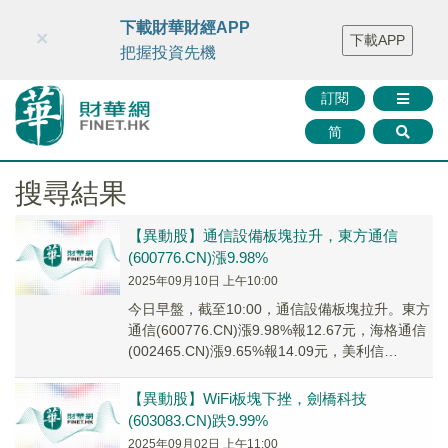
財華智庫網
FINTV
FINMETA
財華證券
媒體矩陣
下載財華財經APP
×
下載APP
智庫沙龍
聯絡我們
把握投資先機
訂閱
简
搜尋結果
【異動股】通信設備板塊拉升，東方通信
(600776.CN)漲9.98%
2025年09月10日 上午10:00
今日早盤，截至10:00，通信設備板塊拉升。東方
通信(600776.CN)漲9.98%報12.67元，海格通信
(002465.CN)漲9.65%報14.09元，美利信
(30130...
【異動股】WiFi板塊下挫，劍橋科技
(603083.CN)跌9.99%
2025年09月02日 上午11:00