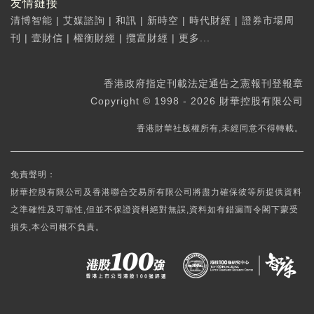
友情鏈接
清博智能
|
艾媒諮詢
|
和訊
|
新時空
|
時代財經
|
證券市場周
刊
|
壹財信
|
權衡財經
|
攬富財經
|
更多...
香港政府指定刊載法定通告之憲報刊登報章
Copyright © 1998 - 2026 財華控股有限公司
香港財華社版權所有,未經同意不得轉載。
免責聲明：
財華控股有限公司及香港聯合交易所有限公司將盡力確保彼等所提供資料
之準確性及可靠性,但並不保證資料絕對無誤,資料如有錯漏而令閣下蒙受
損失,本公司概不負責。