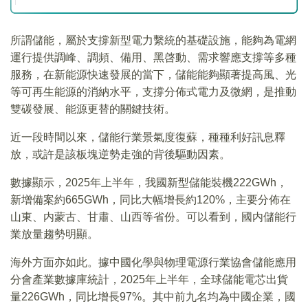
所謂儲能，屬於支撐新型電力繫統的基礎設施，能夠為電網
運行提供調峰、調頻、備用、黑啓動、需求響應支撐等多種
服務，在新能源快速發展的當下，儲能能夠顯著提高風、光
等可再生能源的消納水平，支撐分佈式電力及微網，是推動
雙碳發展、能源更替的關鍵技術。
近一段時間以來，儲能行業景氣度復蘇，種種利好訊息釋
放，或許是該板塊逆勢走強的背後驅動因素。
數據顯示，2025年上半年，我國新型儲能裝機222GWh，
新增備案約665GWh，同比大幅增長約120%，主要分佈在
山東、内蒙古、甘肅、山西等省份。可以看到，國内儲能行
業放量趨勢明顯。
海外方面亦如此。據中國化學與物理電源行業協會儲能應用
分會產業數據庫統計，2025年上半年，全球儲能電芯出貨
量226GWh，同比增長97%。其中前九名均為中國企業，國