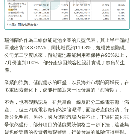
瑞浦蘭鈞作為二線儲能電池企業的典型代表，其上半年儲能
電池出貨18.87GWh，同比增長約119.3%，規模效應顯現。
公司第二季度以來，儲能電池產能利用率保持在90%以上，
7月份達到100%，部分產線因兼容性設計實現了超負荷生
產。
業績的強勢、儲能需求的旺盛，以及海外市場的高增長，在
多重因素催化下，儲能行業迎來一段發展的「甜蜜期」。
不過，也有觀點認為，雖然當前一線及部分二線電芯廠「滿
產」，但三四線電芯廠仍然深陷泥潭，面臨著產能出清，行
業分化明顯。另外，國内儲能市場内卷不止，下遊同質化競
爭依然盛行，部分項目的儲能繫統價格進一步下挫，這些無
疑也給樂觀的投資者敲響警鍾，行業發展的風險值得重視。