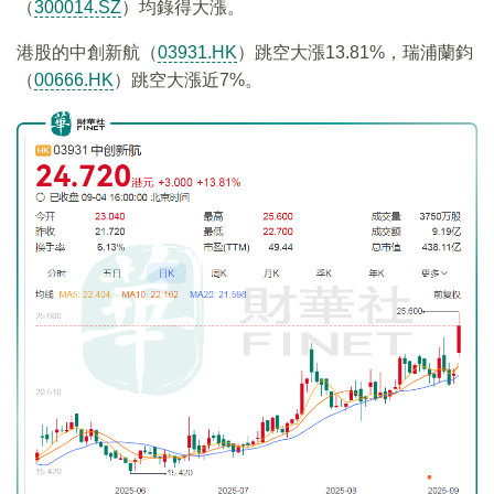
（
300014.SZ
）均錄得大漲。
港股的中創新航（
03931.HK
）跳空大漲13.81%，瑞浦蘭鈞
（
00666.HK
）跳空大漲近7%。