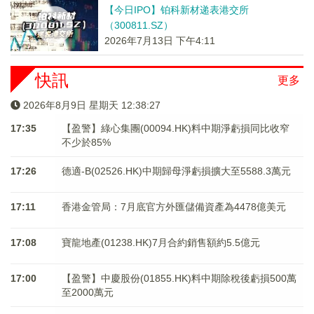
【今日IPO】铂科新材递表港交所
（300811.SZ）
2026年7月13日 下午4:11
快訊
更多
2026年8月9日 星期天 12:38:27
17:35
【盈警】綠心集團(00094.HK)料中期淨虧損同比收窄
不少於85%
17:26
德適-B(02526.HK)中期歸母淨虧損擴大至5588.3萬元
17:11
香港金管局：7月底官方外匯儲備資產為4478億美元
17:08
寶龍地產(01238.HK)7月合約銷售額約5.5億元
17:00
【盈警】中慶股份(01855.HK)料中期除稅後虧損500萬
至2000萬元