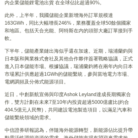
内企業儲能鋰電池出貨 在全球佔比超過90%。
此外，上半年，我國儲能企業新增海外訂單規模達
163GWh，同比大幅增長246%，業務覆蓋全球50餘個國家
和地區。包括天合光能、阿特斯在内的頭部大廠訂單接到手
軟。
下半年，儲能產業鏈出海似乎還在加速。近期，瑞浦蘭鈞與
日本阪和興業株式會社及其他合作夥伴簽署戰略協議，正式
進入日本儲能市場。根據協議，瑞浦蘭鈞將在兩年内向日本
市場累計供應超過1GWh的儲能繫統，參與當地電力市場、
電網調頻及分佈式能源項目。
近日，中創新航宣佈與印度Ashok Leyland達成長期獨家合
作，雙方計劃在未來7至10年内投資超過5000億盧比(約合
404.5億元人民幣)，共同建設電池製造項目，以滿足汽車和
儲能繫統領域的需求。
中信證券研報認為，伴隨海外能源轉型，新能源佔比提升帶
動靈活性調節資源的需求，海外儲能市場有望迎來需求放