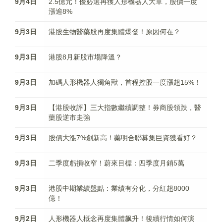
9月4日
2.5億元！優必選再獲人形機器人大單，股價一度
漲逾8%
9月3日
港股生物醫藥股再度集體爆發！原因何在？
9月3日
港股8月新股市場降溫？
9月3日
加碼人形機器人獨角獸，首程控股一度漲超15%！
9月3日
【港股收評】三大指數繼續調整！券商股領跌，醫
藥股逆市走強
9月3日
股價大漲7%創新高！藥明合聯募集巨資獲看好？
9月3日
二季度虧損收窄！蔚來目標：四季度月銷5萬
9月3日
港股中期業績盤點：業績有分化，分紅超8000
億！
9月2日
人形機器人概念再度集體飙升！後續行情如何演