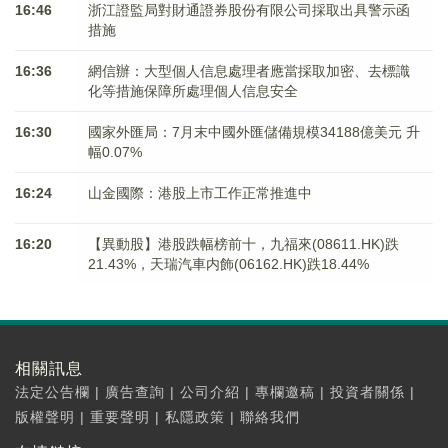
16:46
浙江證監局對財通證券股份有限公司採取出具警示函
措施
16:36
網信辦：大型個人信息處理者應當採取加密、去標識
化等措施保障所處理個人信息安全
16:30
國家外匯局：7月末中國外匯儲備規模34188億美元 升
幅0.07%
16:24
山金國際：港股上市工作正常推進中
16:20
【異動股】港股跌幅榜前十，九福來(08611.HK)跌
21.43%，天瑞汽車内飾(06162.HK)跌18.44%
相關訊息
法定公告欄
|
廣告查詢
|
公司介紹
|
專欄邀稿
|
投資者關係
|
版權聲明
|
重要聲明
|
私隱政策
|
聯絡我們