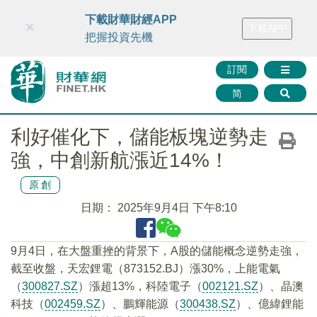
財華智庫網
FINTV
FINMETA
財華證券
媒體矩陣
下載財華財經APP
×
下載APP
智庫沙龍
聯絡我們
把握投資先機
訂閱
简
利好催化下，儲能板塊逆勢走
強，中創新航漲近14%！
原創
日期：
2025年9月4日 下午8:10
9月4日，在大盤重挫的背景下，A股的儲能概念逆勢走強，
截至收盤，天宏鋰電（873152.BJ）漲30%，上能電氣
（
300827.SZ
）漲超13%，科陸電子（
002121.SZ
）、晶澳
科技（
002459.SZ
）、鵬輝能源（
300438.SZ
）、億緯鋰能