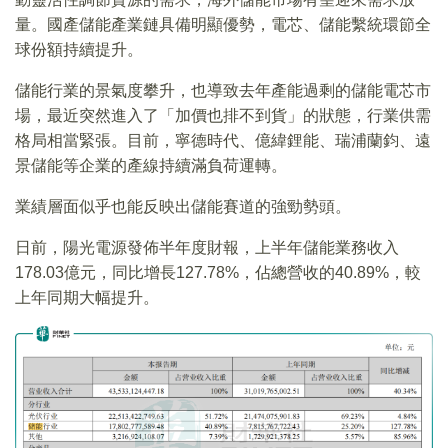
量。國產儲能產業鏈具備明顯優勢，電芯、儲能繫統環節全
球份額持續提升。
儲能行業的景氣度攀升，也導致去年產能過剩的儲能電芯市
場，最近突然進入了「加價也排不到貨」的狀態，行業供需
格局相當緊張。目前，寧德時代、億緯鋰能、瑞浦蘭鈞、遠
景儲能等企業的產線持續滿負荷運轉。
業績層面似乎也能反映出儲能賽道的強勁勢頭。
日前，陽光電源發佈半年度財報，上半年儲能業務收入
178.03億元，同比增長127.78%，佔總營收的40.89%，較
上年同期大幅提升。