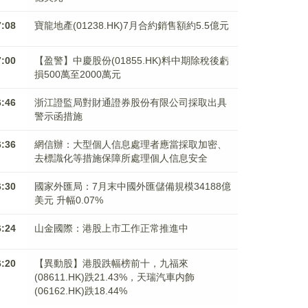
7:08
寶龍地產(01238.HK)7月合約銷售額約5.5億元
7:00
【盈警】中慶股份(01855.HK)料中期除稅後虧
損500萬至2000萬元
6:46
浙江證監局對財通證券股份有限公司採取出具
警示函措施
6:36
網信辦：大型個人信息處理者應當採取加密、
去標識化等措施保障所處理個人信息安全
6:30
國家外匯局：7月末中國外匯儲備規模34188億
美元 升幅0.07%
6:24
山金國際：港股上市工作正常推進中
6:20
【異動股】港股跌幅榜前十，九福來
(08611.HK)跌21.43%，天瑞汽車内飾
(06162.HK)跌18.44%