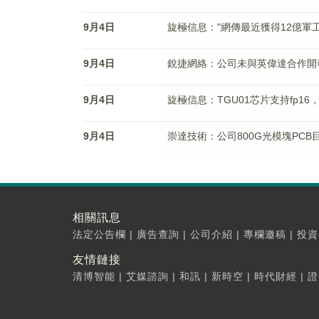
9月4日
旋極信息："網傳最近獲得12億軍工
9月4日
銳捷網絡：公司未與英偉達合作開
9月4日
旋極信息：TGU01芯片支持fp16，b
9月4日
崇達技術：公司800G光模塊PC
相關訊息
法定公告欄
|
廣告查詢
|
公司介紹
|
專欄邀稿
|
投資
友情鏈接
清博智能
|
艾媒諮詢
|
和訊
|
新時空
|
時代財經
|
證