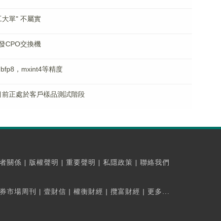
大單" 不屬實
發CPO交換機
fp8，mxint4等精度
B目前正處於客戶樣品測試階段
者關係
|
版權聲明
|
重要聲明
|
私隱政策
|
聯絡我們
券市場周刊
|
壹財信
|
權衡財經
|
攬富財經
|
更多...