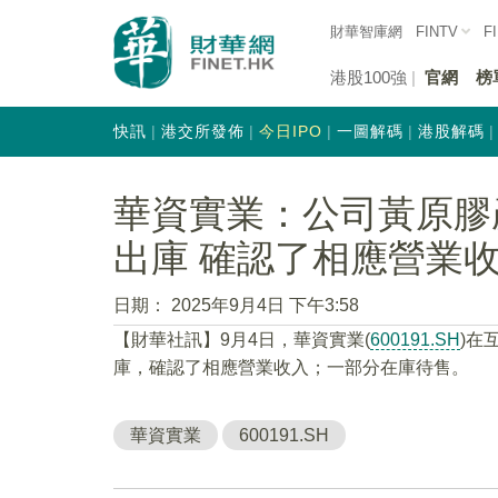
財華智庫網
FINTV
F
港股100強
官網
榜
快訊
港交所發佈
今日IPO
一圖解碼
港股解碼
華資實業：公司黃原膠
出庫 確認了相應營業
日期：
2025年9月4日 下午3:58
【財華社訊】9月4日，華資實業(
600191.SH
)在
庫，確認了相應營業收入；一部分在庫待售。
華資實業
600191.SH