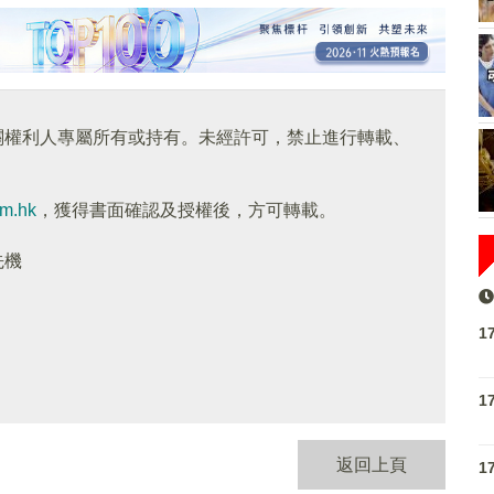
關權利人專屬所有或持有。未經許可，禁止進行轉載、
om.hk
，獲得書面確認及授權後，方可轉載。
先機
1
1
返回上頁
1