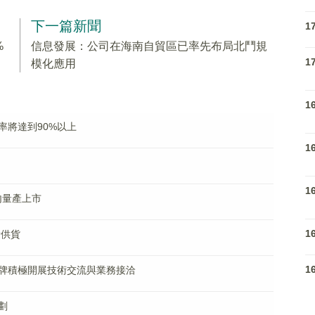
下一篇新聞
1
%
信息發展：公司在海南自貿區已率先布局北鬥規
1
模化應用
1
率將達到90%以上
1
1
内量產上市
1
量供貨
1
牌積極開展技術交流與業務接洽
劃