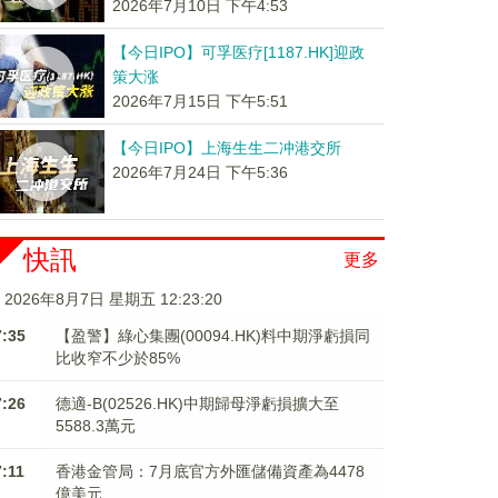
2026年7月10日 下午4:53
【今日IPO】可孚医疗[1187.HK]迎政
策大涨
2026年7月15日 下午5:51
【今日IPO】上海生生二冲港交所
2026年7月24日 下午5:36
快訊
更多
2026年8月7日 星期五 12:23:20
7:35
【盈警】綠心集團(00094.HK)料中期淨虧損同
比收窄不少於85%
7:26
德適-B(02526.HK)中期歸母淨虧損擴大至
5588.3萬元
7:11
香港金管局：7月底官方外匯儲備資產為4478
億美元