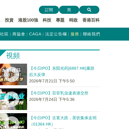
訂閱
简
遞
投資
港股100強
科技
專題
時政
香港百科
社區
商協會
CAGA
法定公告欄
服務
聯絡我們
視頻
【今日IPO】东阳光药[6887.HK]暴跌
后大反弹
2026年7月21日 下午5:50
【今日IPO】百菲乳业递表港交所
2026年7月24日 下午5:36
【今日IPO】古茗大跌，茶饮集体走弱
（01364.HK）