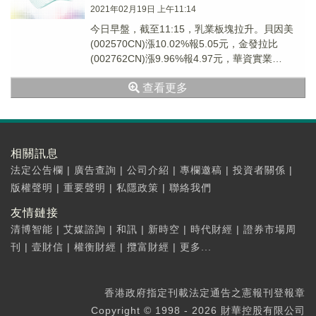
2021年02月19日 上午11:14
今日早盤，截至11:15，乳業板塊拉升。貝因美
(002570CN)漲10.02%報5.05元，金發拉比
(002762CN)漲9.96%報4.97元，華資實業
(600191CN)漲...
查看更多
相關訊息
法定公告欄
|
廣告查詢
|
公司介紹
|
專欄邀稿
|
投資者關係
|
版權聲明
|
重要聲明
|
私隱政策
|
聯絡我們
友情鏈接
清博智能
|
艾媒諮詢
|
和訊
|
新時空
|
時代財經
|
證券市場周
刊
|
壹財信
|
權衡財經
|
攬富財經
|
更多...
香港政府指定刊載法定通告之憲報刊登報章
Copyright © 1998 - 2026 財華控股有限公司