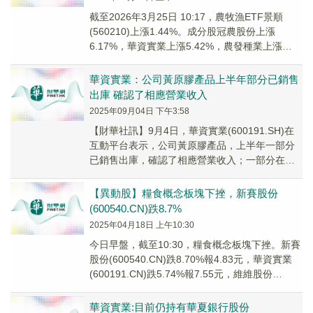
截至2026年3月25日 10:17，農牧漁ETF景順
(560210)上漲1.44%。成分股冠農股份上漲
6.17%，華資實業上漲5.42%，農發種業上漲
3.98%，亞盛集團，新賽股份等個股跟漲。
華資實業：公司黃原膠產品上半年部分已銷售
出庫 確認了相應營業收入
2025年09月04日 下午3:58
【財華社訊】9月4日，華資實業(600191.SH)在
互動平台表示，公司黃原膠產品，上半年一部分
已銷售出庫，確認了相應營業收入；一部分在庫
待售。
【異動股】糧食概念板塊下挫，新賽股份
(600540.CN)跌8.7%
2025年04月18日 上午10:30
今日早盤，截至10:30，糧食概念板塊下挫。新賽
股份(600540.CN)跌8.70%報4.83元，華資實業
(600191.CN)跌5.74%報7.55元，維維股份
(600300...
華資實業:目前仍持有華夏銀行股份