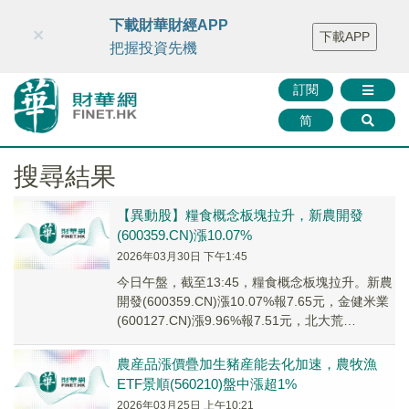
財華智庫網
FINTV
FINMETA
財華證券
媒體矩陣
下載財華財經APP
×
下載APP
智庫沙龍
聯絡我們
把握投資先機
訂閱
简
搜尋結果
【異動股】糧食概念板塊拉升，新農開發
(600359.CN)漲10.07%
2026年03月30日 下午1:45
今日午盤，截至13:45，糧食概念板塊拉升。新農
開發(600359.CN)漲10.07%報7.65元，金健米業
(600127.CN)漲9.96%報7.51元，北大荒
(600598...
農産品漲價疊加生豬産能去化加速，農牧漁
ETF景順(560210)盤中漲超1%
2026年03月25日 上午10:21