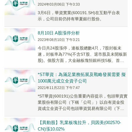
2024年03月06日 下午3:33
3月6日，華資實業(600191.SH)在互動平台表
示，公司目前仍持有華夏銀行股份。
8月10日 A股漲停分析
2023年08月10日 下午3:21
今日共24股漲停，連板股總數4只，7股封板未
遂，封板率為77%(不含ST股、退市股及未開板新
股)。個股方面，大金融板塊恒銀科技5板、首創
證券6天4板、禦銀股份2板、華資實業3天2...
*ST華資：為滿足業務拓展及戰略發展需要 擬
1000萬元成立全資子公司
2021年11月22日 下午7:47
*ST華資(600191)公告重要内容提示，包頭華資實
業股份有限公司（下稱「公司」）以自有資金投
資成立全資子公司包頭華資貿易有限公司（下稱
「華資貿易」）,注冊資金人民幣1000萬...
【異動股】乳業板塊拉升，貝因美(002570-
CN)漲10.02%