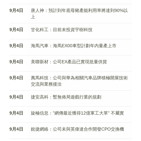
9月4日
唐人神：預計到年底母豬產能利用率將達到90%以
上
9月4日
甘化科工：目前未投資宇樹科技
9月4日
海馬汽車：海馬EX00車型計劃年内量產上市
9月4日
美聯新材：公司EX產品已實現批量供貨
9月4日
萬馬科技：公司與華為相關汽車品牌積極開展技術
交流與業務接洽
9月4日
捷安高科：暫無佈局遊戲行業的規劃
9月4日
旋極信息："網傳最近獲得12億軍工大單" 不屬實
9月4日
銳捷網絡：公司未與英偉達合作開發CPO交換機