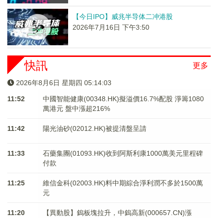
【今日IPO】威兆半导体二冲港股
2026年7月16日 下午3:50
快訊
更多
2026年8月6日 星期四 05:14:03
11:52
中國智能健康(00348.HK)擬溢價16.7%配股 淨籌1080
萬港元 ​​​​​​​盤中漲超216%
11:42
陽光油砂(02012.HK)被提清盤呈請
11:33
石藥集團(01093.HK)收到阿斯利康1000萬美元里程碑
付款
11:25
維信金科(02003.HK)料中期綜合淨利潤不多於1500萬
元
11:20
【異動股】鎢板塊拉升，中鎢高新(000657.CN)漲