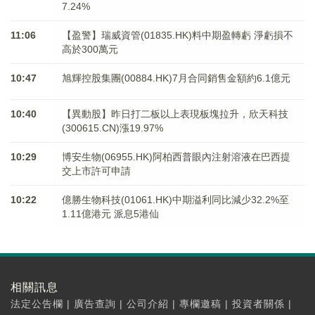
7.24%
11:06
【盈警】瑞威資管(01835.HK)料中期盈轉虧 淨虧損不
高於300萬元
10:47
旭輝控股集團(00884.HK)7月合同銷售金額約6.1億元
10:40
【異動股】昨日打二板以上表現板塊拉升，欣天科技
(300615.CN)漲19.97%
10:29
博安生物(06955.HK)阿柏西普眼內注射溶液在巴西提
交上市許可申請
10:22
億勝生物科技(01061.HK)中期溢利同比減少32.2%至
1.11億港元 派息5港仙
相關訊息
法定公告欄
|
廣告查詢
|
公司介紹
|
專欄邀稿
|
投資者關係
|