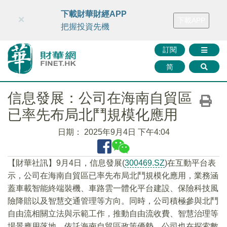
財華智庫網
FINTV
FINMETA
財華證券
媒體矩陣
下載財華財經APP
×
下載APP
智庫沙龍
聯絡我們
把握投資先機
訂閱
简
信息發展：公司在海南自貿區
已率先布局北鬥規模化應用
日期：
2025年9月4日 下午4:04
【財華社訊】9月4日，信息發展(
300469.SZ
)在互動平台表
示，公司在海南自貿區已率先布局北鬥規模化應用，業務涵
蓋車載智能終端裝機、車路雲一體化平台建設、保險科技風
險降賠以及智慧交通管理等方向。同時，公司積極參與北鬥
自由流相關立法與示範工作，推動自由流收費、智慧治理等
場景應用落地。依託海南自貿區政策優勢，公司也在探索數