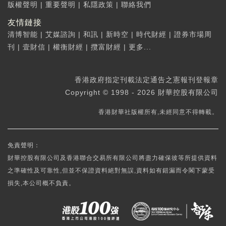
版權聲明
|
重要聲明
|
私隱政策
|
聯絡我們
友情鏈接
清博智能
|
艾媒諮詢
|
和訊
|
新時空
|
時代財經
|
證券市場周
刊
|
壹財信
|
權衡財經
|
攬富財經
|
更多...
香港政府指定刊載法定通告之憲報刊登報章
Copyright © 1998 - 2026 財華控股有限公司
香港財華社版權所有,未經同意不得轉載。
免責聲明：
財華控股有限公司及香港聯合交易所有限公司將盡力確保彼等所提供資料
之準確性及可靠性,但並不保證資料絕對無誤,資料如有錯漏而令閣下蒙受
損失,本公司概不負責。