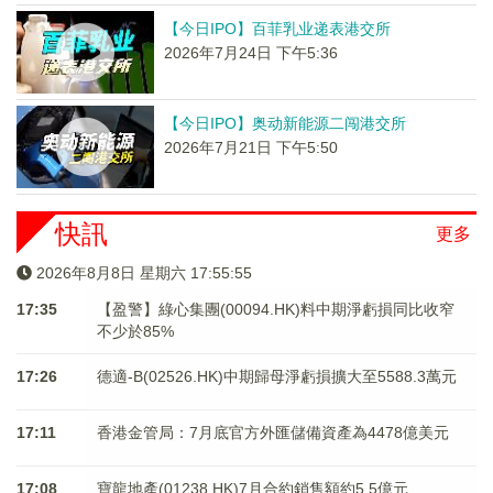
【今日IPO】百菲乳业递表港交所
2026年7月24日 下午5:36
【今日IPO】奥动新能源二闯港交所
2026年7月21日 下午5:50
快訊
更多
2026年8月8日 星期六 17:55:55
17:35
【盈警】綠心集團(00094.HK)料中期淨虧損同比收窄
不少於85%
17:26
德適-B(02526.HK)中期歸母淨虧損擴大至5588.3萬元
17:11
香港金管局：7月底官方外匯儲備資產為4478億美元
17:08
寶龍地產(01238.HK)7月合約銷售額約5.5億元