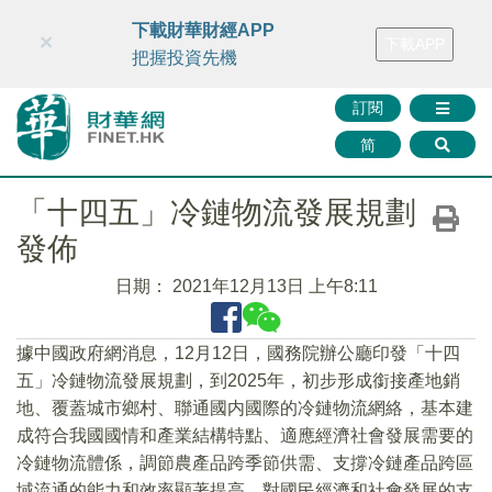
財華智庫網
FINTV
FINMETA
財華證券
媒體矩陣
下載財華財經APP
×
下載APP
智庫沙龍
聯絡我們
把握投資先機
訂閱
简
「十四五」冷鏈物流發展規劃
發佈
日期：
2021年12月13日 上午8:11
據中國政府網消息，12月12日，國務院辦公廳印發「十四
五」冷鏈物流發展規劃，到2025年，初步形成銜接產地銷
地、覆蓋城市鄉村、聯通國内國際的冷鏈物流網絡，基本建
成符合我國國情和產業結構特點、適應經濟社會發展需要的
冷鏈物流體係，調節農產品跨季節供需、支撐冷鏈產品跨區
域流通的能力和效率顯著提高，對國民經濟和社會發展的支