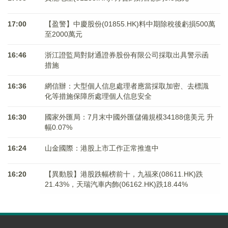
17:00
【盈警】中慶股份(01855.HK)料中期除稅後虧損500萬
至2000萬元
16:46
浙江證監局對財通證券股份有限公司採取出具警示函
措施
16:36
網信辦：大型個人信息處理者應當採取加密、去標識
化等措施保障所處理個人信息安全
16:30
國家外匯局：7月末中國外匯儲備規模34188億美元 升
幅0.07%
16:24
山金國際：港股上市工作正常推進中
16:20
【異動股】港股跌幅榜前十，九福來(08611.HK)跌
21.43%，天瑞汽車内飾(06162.HK)跌18.44%