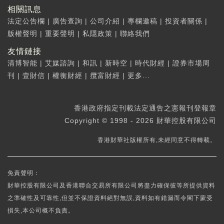
相關訊息
法定公告欄
|
廣告查詢
|
公司介紹
|
專欄邀稿
|
投資者關係
|
版權聲明
|
重要聲明
|
私隱政策
|
聯絡我們
友情鏈接
清博智能
|
艾媒諮詢
|
和訊
|
新時空
|
時代財經
|
證券市場周
刊
|
壹財信
|
權衡財經
|
攬富財經
|
更多...
香港政府指定刊載法定通告之憲報刊登報章
Copyright © 1998 - 2026 財華控股有限公司
香港財華社版權所有,未經同意不得轉載。
免責聲明：
財華控股有限公司及香港聯合交易所有限公司將盡力確保彼等所提供資料
之準確性及可靠性,但並不保證資料絕對無誤,資料如有錯漏而令閣下蒙受
損失,本公司概不負責。