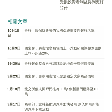
受損投資者利益得到更好
賠付
相關文章
10月18
央行、銀保監會發佈我國係統重要性銀行名單
日
10月9日
國常會：將市場交易電價上下浮動範圍調整為原則
上均不超過20%
9月30日
央行銀保監會再強調維護房地產平穩健康發展
9月23日
國常會：更多用市場化辦法穩定大宗商品價格
9月18日
北交所個人開戶門檻為50萬! 創新層門檻降至100
萬
9月17日
商務部：支持新能源汽車加快發展 深入開展新能
源汽車下鄉活動