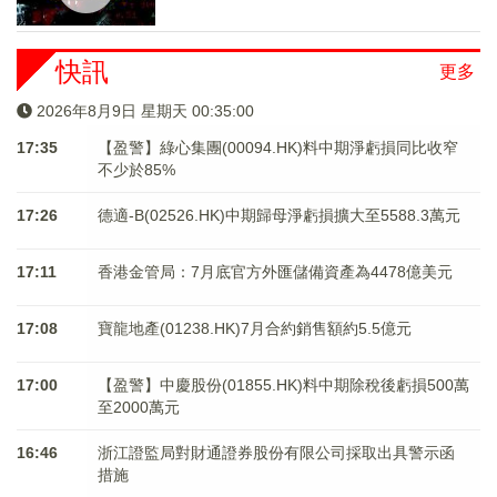
快訊
更多
2026年8月9日 星期天 00:35:01
17:35
【盈警】綠心集團(00094.HK)料中期淨虧損同比收窄
不少於85%
17:26
德適-B(02526.HK)中期歸母淨虧損擴大至5588.3萬元
17:11
香港金管局：7月底官方外匯儲備資產為4478億美元
17:08
寶龍地產(01238.HK)7月合約銷售額約5.5億元
17:00
【盈警】中慶股份(01855.HK)料中期除稅後虧損500萬
至2000萬元
16:46
浙江證監局對財通證券股份有限公司採取出具警示函
措施