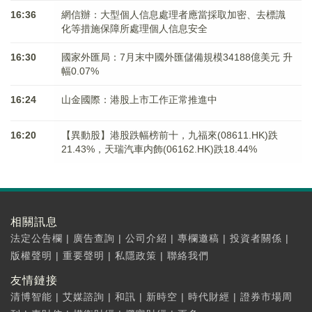
16:36
網信辦：大型個人信息處理者應當採取加密、去標識
化等措施保障所處理個人信息安全
16:30
國家外匯局：7月末中國外匯儲備規模34188億美元 升
幅0.07%
16:24
山金國際：港股上市工作正常推進中
16:20
【異動股】港股跌幅榜前十，九福來(08611.HK)跌
21.43%，天瑞汽車内飾(06162.HK)跌18.44%
相關訊息
法定公告欄
|
廣告查詢
|
公司介紹
|
專欄邀稿
|
投資者關係
|
版權聲明
|
重要聲明
|
私隱政策
|
聯絡我們
友情鏈接
清博智能
|
艾媒諮詢
|
和訊
|
新時空
|
時代財經
|
證券市場周