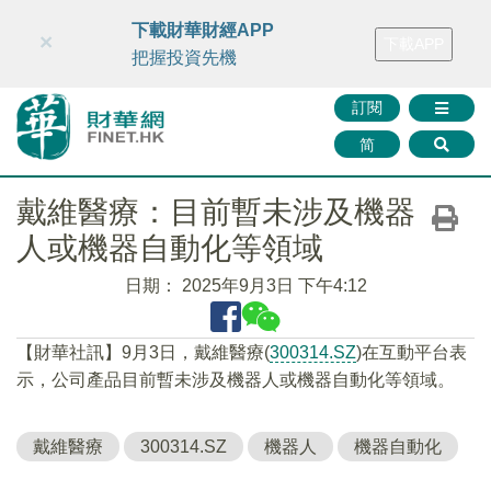
財華智庫網
FINTV
FINMETA
財華證券
媒體矩陣
下載財華財經APP
×
下載APP
智庫沙龍
聯絡我們
把握投資先機
訂閱
简
戴維醫療：目前暫未涉及機器
人或機器自動化等領域
日期：
2025年9月3日 下午4:12
【財華社訊】9月3日，戴維醫療(
300314.SZ
)在互動平台表
示，公司產品目前暫未涉及機器人或機器自動化等領域。
戴維醫療
300314.SZ
機器人
機器自動化