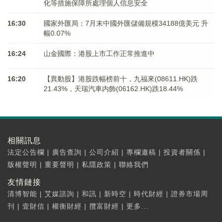
化等措施保障所處理個人信息安全
16:30
國家外匯局：7月末中國外匯儲備規模34188億美元 升
幅0.07%
16:24
山金國際：港股上市工作正常推進中
16:20
【異動股】港股跌幅榜前十，九福來(08611.HK)跌
21.43%，天瑞汽車内飾(06162.HK)跌18.44%
相關訊息
法定公告欄
|
廣告查詢
|
公司介紹
|
專欄邀稿
|
投資者關係
|
版權聲明
|
重要聲明
|
私隱政策
|
聯絡我們
友情鏈接
清博智能
|
艾媒諮詢
|
和訊
|
新時空
|
時代財經
|
證券市場周
刊
|
壹財信
|
權衡財經
|
攬富財經
|
更多...