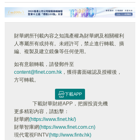
財華網所刊載內容之知識產權為財華網及相關權利
人專屬所有或持有。未經許可，禁止進行轉載、摘
編、複製及建立鏡像等任何使用。
如有意願轉載，請發郵件至
content@finet.com.hk
，獲得書面確認及授權後，
方可轉載。
下載APP
下載財華財經APP，把握投資先機
更多精彩内容，請點擊：
財華網
(https://www.finet.hk/)
財華智庫網
(https://www.finet.com.cn)
現代電視FINTV
(http://www.fintv.hk)