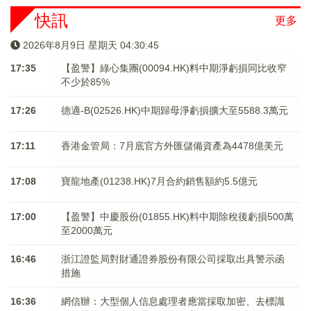
快訊
更多
2026年8月9日 星期天 04:30:45
17:35
【盈警】綠心集團(00094.HK)料中期淨虧損同比收窄
不少於85%
17:26
德適-B(02526.HK)中期歸母淨虧損擴大至5588.3萬元
17:11
香港金管局：7月底官方外匯儲備資產為4478億美元
17:08
寶龍地產(01238.HK)7月合約銷售額約5.5億元
17:00
【盈警】中慶股份(01855.HK)料中期除稅後虧損500萬
至2000萬元
16:46
浙江證監局對財通證券股份有限公司採取出具警示函
措施
16:36
網信辦：大型個人信息處理者應當採取加密、去標識