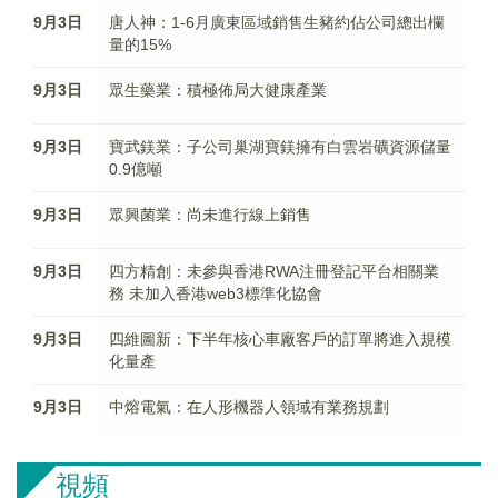
9月3日
唐人神：1-6月廣東區域銷售生豬約佔公司總出欄
量的15%
9月3日
眾生藥業：積極佈局大健康產業
9月3日
寶武鎂業：子公司巢湖寶鎂擁有白雲岩礦資源儲量
0.9億噸
9月3日
眾興菌業：尚未進行線上銷售
9月3日
四方精創：未參與香港RWA注冊登記平台相關業
務 未加入香港web3標準化協會
9月3日
四維圖新：下半年核心車廠客戶的訂單將進入規模
化量產
9月3日
中熔電氣：在人形機器人領域有業務規劃
視頻